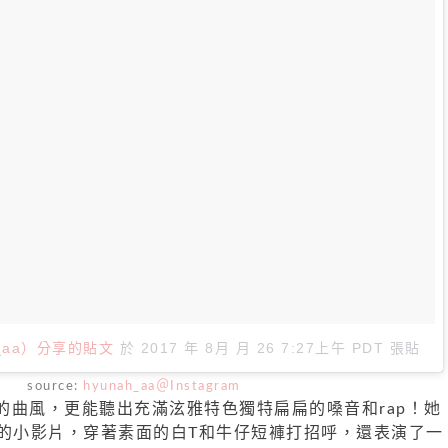
ah_aa）分享的貼文
於
2017 年 8月 月 26 7:27上午 PDT
張貼
source:
hyunah_aa＠Instagram
的曲風，更能聽出充滿泫雅特色獨特扁扁的嗓音和rap！她
傳的小影片，穿著素面的白T和牛仔短褲打招呼，還表演了一