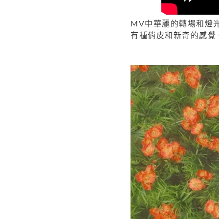
MV中華麗的轉場和燈
有種俏皮和新奇的感覺