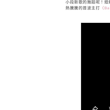
小段新歌的舞蹈呢！妞
熱騰騰的首波主打
〈Ba