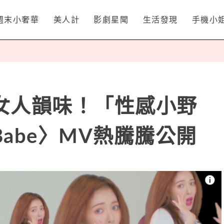
週末小奢華
美人計
影劇星聞
生活發現
手機小
女人韻味！「性感小野
abe〉MV熱騰騰公開