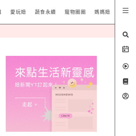
姐
愛玩妞
蔬食永續
寵物圈圈
媽媽妞
來點生活新靈感
妞新聞YT訂起來！
走起 >