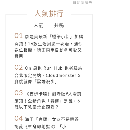
贊助商廣告
人氣排行
人氣
共鳴
01
康是美最新「蠟筆小新」加購
開跑！16款生活周邊一次看，迷你
數位相機、晴雨兩用自動傘可愛又
實用
02
On 昂跑 Run Hub 跑者驛站
台北限定開站，Cloudmonster 3
腳感就像「雲端漫步」
03
《吉伊卡哇》劇場版9大看前
須知！全新角色「賽蓮」是誰，6
歲以下兒童禁止觀看？
04
海王「官熙」女友不是慧善！
認愛《單身即地獄3》「小