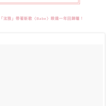
「泫雅」帶著新歌〈Babe〉睽違一年回歸囉！