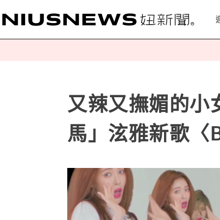
又辣又撫媚的小
馬」泫雅新歌〈B