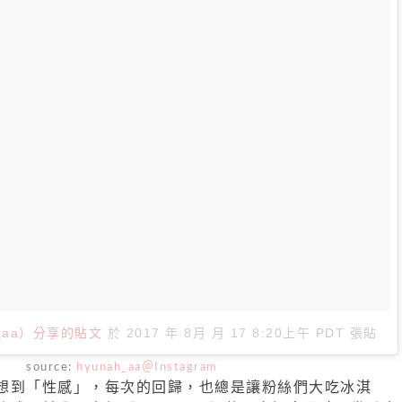
ah_aa）分享的貼文
於
2017 年 8月 月 17 8:20上午 PDT
張貼
source:
hyunah_aa＠Instagram
想到「性感」，每次的回歸，也總是讓粉絲們大吃冰淇