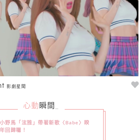
nt
影劇星聞
心動
瞬間
_
小野馬「泫雅」帶著新歌〈Babe〉睽
年回歸囉！