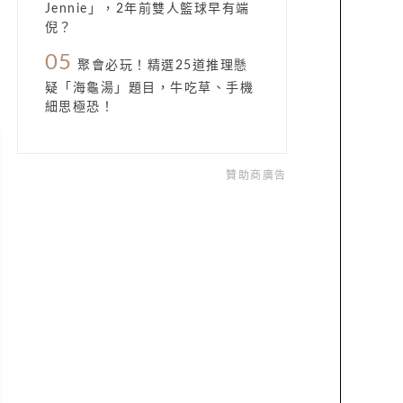
Jennie」，2年前雙人籃球早有端
倪？
05
聚會必玩！精選25道推理懸
疑「海龜湯」題目，牛吃草、手機
細思極恐！
贊助商廣告