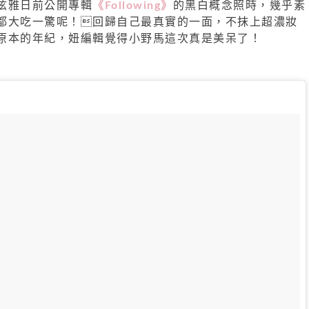
泫雅日前公開專輯
《Following》
的黑白概念照時，幾乎素
都大吃一驚呢！回歸自己最真實的一面，不抹上超濃妝
原本的年紀，妞編輯覺得小野馬這次真是美呆了！