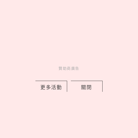
ALUXE「小熊維尼100週年」聯名婚
戒，把蜂蜜光暈與友情化作鑽石承諾
by 妞編輯
Charming
美人計
3 hours ago
贊助商廣告
更多活動
關閉
Bifesta抗痘卸妝棉一張解決夏季油光爆