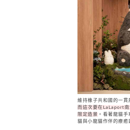
維持橡子共和國的一貫
而這次要在LaLapo
限定造景
。看著龍貓手
貓與小龍貓作伴的療癒