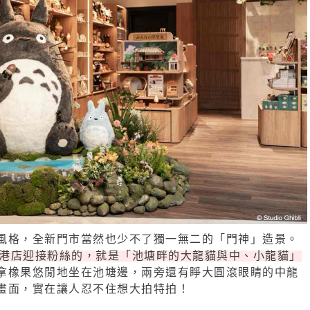
風格，全新門市當然也少不了獨一無二的「門神」造景。
rt南港店迎接粉絲的，就是「池塘畔的大龍貓與中、小龍貓」
拿橡果悠閒地坐在池塘邊，兩旁還有睜大圓滾眼睛的中龍
畫面，實在讓人忍不住想大拍特拍！