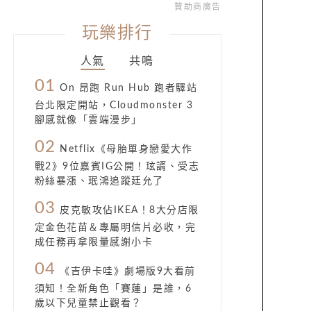
贊助商廣告
玩樂排行
人氣
共鳴
01
On 昂跑 Run Hub 跑者驛站
台北限定開站，Cloudmonster 3
腳感就像「雲端漫步」
02
Netflix《母胎單身戀愛大作
戰2》9位嘉賓IG公開！玹諝、受志
粉絲暴漲、珉鴻追蹤廷允了
03
皮克敏攻佔IKEA！8大分店限
定金色花苗＆專屬明信片必收，完
成任務再拿限量感謝小卡
04
《吉伊卡哇》劇場版9大看前
須知！全新角色「賽蓮」是誰，6
歲以下兒童禁止觀看？