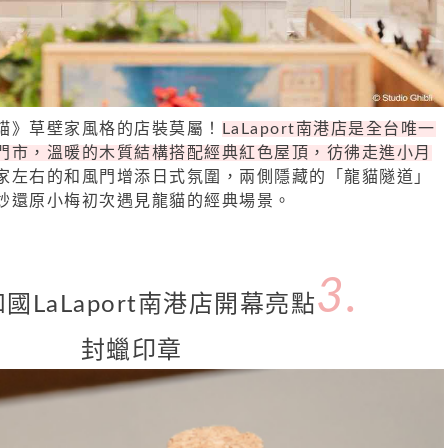
貓》草壁家風格的店裝莫屬！
LaLaport南港店是全台唯一
門市，溫暖的木質結構搭配經典紅色屋頂，彷彿走進小月
家左右的和風門增添日式氛圍，兩側隱藏的「龍貓隧道」
妙還原小梅初次遇見龍貓的經典場景。
3.
國LaLaport南港店開幕亮點
封蠟印章