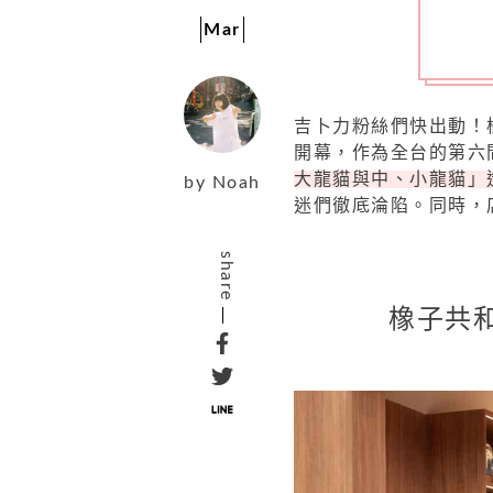
Mar
吉卜力粉絲們快出動！
開幕，作為全台的第六
大龍貓與中、小龍貓」
by
Noah
迷們徹底淪陷。同時，
share
橡子共和