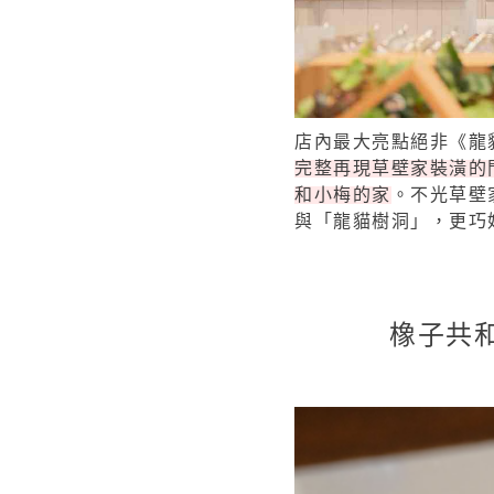
店內最大亮點絕非《龍
完整再現草壁家裝潢的
和小梅的家
。不光草壁
與「龍貓樹洞」，更巧
橡子共和