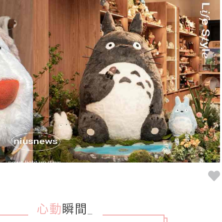
心動
瞬間
_