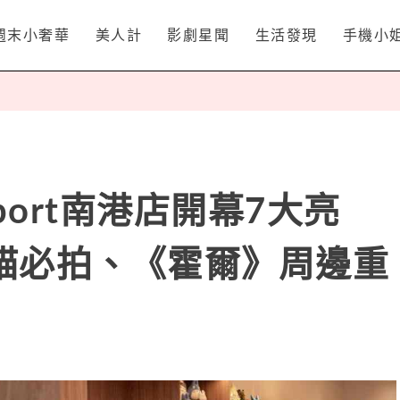
週末小奢華
美人計
影劇星聞
生活發現
手機小
port南港店開幕7大亮
貓必拍、《霍爾》周邊重