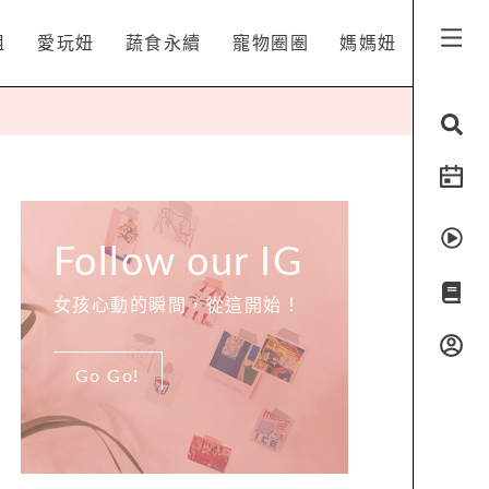
姐
愛玩妞
蔬食永續
寵物圈圈
媽媽妞
Follow our IG
女孩心動的瞬間，從這開始！
Go Go!