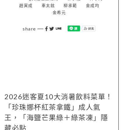
趙寅成
車太鉉
柳承範
金成均
金希元
share
2026迷客夏10大消暑飲料菜單！
「珍珠娜杯紅茶拿鐵」成人氣
王，「海鹽芒果綠＋綠茶凍」隱
藏必點