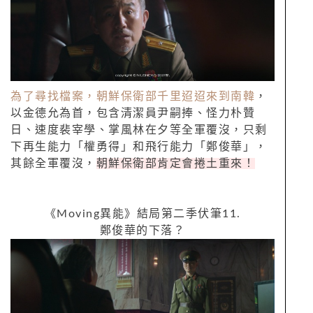
為了尋找檔案，朝鮮保衛部千里迢迢來到南韓
，
以金德允為首，包含清潔員尹嗣捧、怪力朴贊
日、速度裴宰學、掌風林在夕等全軍覆沒，只剩
下再生能力「權勇得」和飛行能力「鄭俊華」，
其餘全軍覆沒，
朝鮮保衛部肯定會捲土重來！
《
Moving
異能》結局第二季伏筆
11.
鄭俊華的下落？