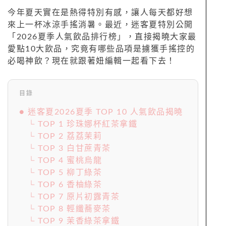
今年夏天實在是熱得特別有感，讓人每天都好想
來上一杯冰涼手搖消暑。最近，迷客夏特別公開
「2026夏季人氣飲品排行榜」，直接揭曉大家最
愛點10大飲品，究竟有哪些品項是擄獲手搖控的
必喝神飲？現在就跟著妞編輯一起看下去！
目錄
● 迷客夏2026夏季 TOP 10 人氣飲品揭曉
└ TOP 1 珍珠娜杯紅茶拿鐵
└ TOP 2 荔荔茉莉
└ TOP 3 白甘蔗青茶
└ TOP 4 蜜桃烏龍
└ TOP 5 柳丁綠茶
└ TOP 6 香柚綠茶
└ TOP 7 原片初露青茶
└ TOP 8 輕纖蕎麥茶
└ TOP 9 茉香綠茶拿鐵