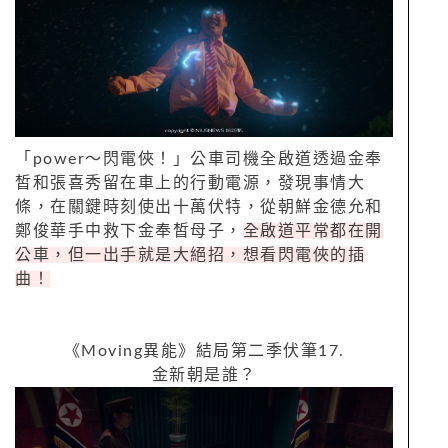
「
power
～閃電俠！」公車司機全啟道透過金奉
皙和張喜秀留在車上的行動電源，發現事情大
條，在關鍵時刻使出十萬伏特，從朝鮮金德允和
鄭俊華手中救下金奉皙母子，
全啟道平常都在開
公車，但一出手就是大絕招，想看閃電俠的插
曲！
《
Moving
異能》結局第二季伏筆
17.
金新朝是誰？