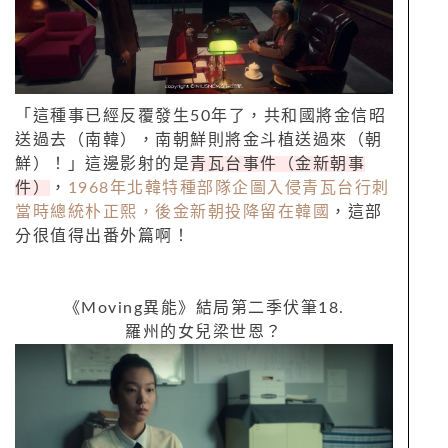
「這種事已經反覆發生
50
年了，共和國將金信昭
送過去（南韓），南朝鮮則將金斗植送過來（朝
鮮）！」這邊影射的是
青瓦台事件（金新朝事
件）
，
1968
年北韓特種部隊企圖入侵青瓦台行刺
當時總統朴正熙，後金新朝投降留在韓國
，這部
分很值得出番外篇啊！
《
Moving
異能》結局第二季伏筆
18.
羅州的女兒梁世恩？