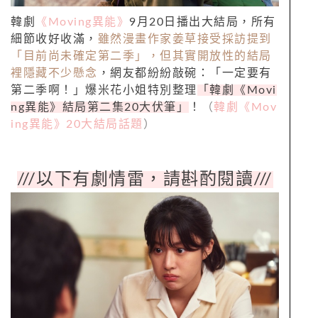
韓劇
《
Moving
異能》
9
月
20
日播出大結局，所有
細節收好收滿，
雖然漫畫作家姜草接受採訪提到
「目前尚未確定第二季」，但其實開放性的結局
裡隱藏不少懸念
，網友都紛紛敲碗：「一定要有
第二季啊！」爆米花小姐特別整理
「韓劇《
Movi
ng
異能》結局第二集
20
大伏筆」
！
（
韓劇《
Mov
ing
異能》
20
大結局話題
）
///
以下有劇情雷，請斟酌閱讀
///