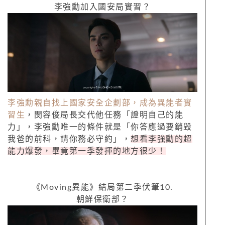
李強勳加入國安局實習？
李強勳親自找上國家安全企劃部，成為異能者實
習生
，閔容俊局長交代他任務「證明自己的能
力」，李強勳唯一的條件就是「你答應過要銷毀
我爸的前科，請你務必守約」，
想看李強勳的超
能力爆發，畢竟第一季發揮的地方很少！
《
Moving
異能》結局第二季伏筆
10.
朝鮮保衛部？