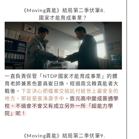
《
Moving
異能》結局第二季伏筆
8.
國家才能育成事業？
一直負責保管「
NTDP
國家才能育成事業」的體
育老師兼黑色要員崔日煥，經過南北韓異能者大
戰後，
下定決心把檔案交給託付給世上最安全的
地方，那就是張洙源手中
，
旌元高中變成普通學
校，不過會不會又有成立另外一所「超能力學
院」呢！
《
Moving
異能》結局第二季伏筆
9.