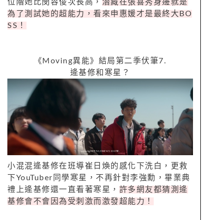
位階她比閔容俊次長高，
潛藏在張喜秀身邊就是
為了測試她的超能力，看來申惠媛才是最終大
BO
SS
！
《
Moving
異能》結局第二季伏筆
7.
逄基修和寒星？
小混混逄基修在班導崔日煥的感化下洗白，更救
下
YouTuber
同學寒星，不再針對李強勳，畢業典
禮上逄基修還一直看著寒星，
許多網友都猜測逄
基修會不會因為受刺激而激發超能力！