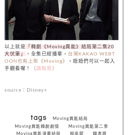
以上就是
「韓劇《
Moving
異能》結局第二集
20
大伏筆」
，全集已經播畢，
台灣
KAKAO WEBT
OON
也有上架《
Moving
》
，妞妞們可以一起入
手觀看喔！
（
請點我
）
source
：
Disney+
tags
Moving異能結局
Moving異能韓劇劇情
Moving異能第二季
Moving異能漫畫結局
柳承龍
韓孝周