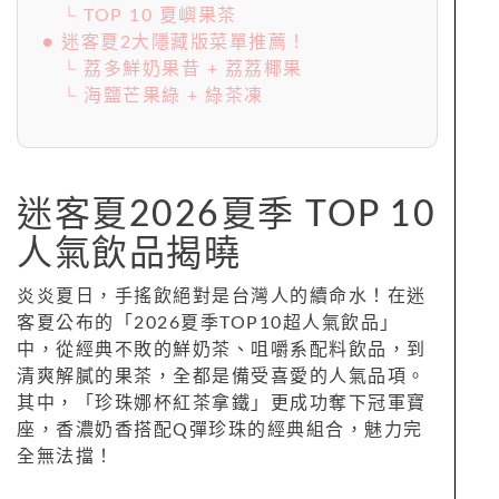
└ TOP 10 夏嶼果茶
● 迷客夏2大隱藏版菜單推薦！
└ 荔多鮮奶果昔 + 荔荔椰果
└ 海鹽芒果綠 + 綠茶凍
迷客夏2026夏季 TOP 10
人氣飲品揭曉
炎炎夏日，手搖飲絕對是台灣人的續命水！在迷
客夏公布的「2026夏季TOP10超人氣飲品」
中，從經典不敗的鮮奶茶、咀嚼系配料飲品，到
清爽解膩的果茶，全都是備受喜愛的人氣品項。
其中，「珍珠娜杯紅茶拿鐵」更成功奪下冠軍寶
座，香濃奶香搭配Q彈珍珠的經典組合，魅力完
全無法擋！