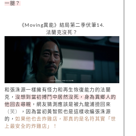
一腿？
《
Moving
異能》結局第二季伏筆
14.
法蘭克沒死？
和張洙源一樣擁有怪力和再生恢復能力的法蘭
克，
沒想到當初搏鬥中居然沒死，身為異鄉人的
他回去尋親
，網友猜測應該是被九龍浦撿回來
（笑）
，因為當初黃智熙也是這樣收編張洙源
的，
如果他也去炸雞店，那真的是名符其實「世
上最安全的炸雞店」！