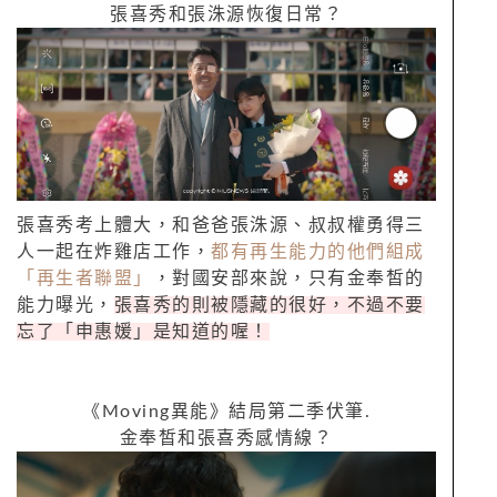
張喜秀和張洙源恢復日常？
張喜秀考上體大，和爸爸張洙源、叔叔權勇得三
人一起在炸雞店工作，
都有再生能力的他們組成
「再生者聯盟」
，對國安部來說，只有金奉皙的
能力曝光，
張喜秀的則被隱藏的很好，不過不要
忘了「申惠媛」是知道的喔！
《
Moving
異能》結局第二季伏筆
.
金奉皙和張喜秀感情線？