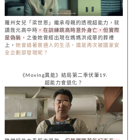
羅州女兒「梁世恩」繼承母親的透視超能力，就
讀旌元高中時
，在訓練跳高時意外身亡，但實際
是偽裝
，之後她曾經出現在媽媽洪成華的葬禮
上，
她會過著普通人的生活，還是再次被國家安
全企劃部發現呢？
《
Moving
異能》結局第二季伏筆
19.
超能力會退化？