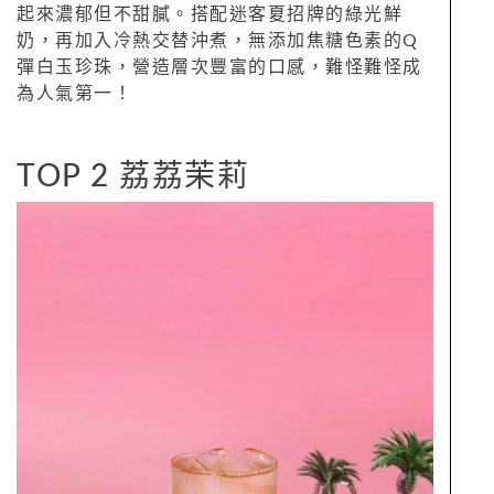
起來濃郁但不甜膩。搭配迷客夏招牌的綠光鮮
奶，再加入冷熱交替沖煮，無添加焦糖色素的Q
彈白玉珍珠，營造層次豐富的口感，難怪難怪成
為人氣第一！
TOP 2 荔荔茉莉