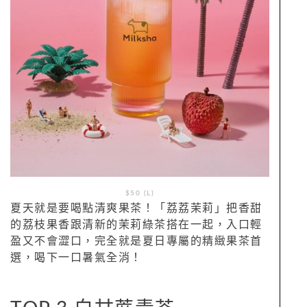
$50 (L)
夏天就是要喝點清爽果茶！「荔荔茉莉」把香甜
的荔枝果香跟清新的茉莉綠茶搭在一起，入口輕
盈又不會澀口，完全就是夏日專屬的精緻果茶首
選，喝下一口暑氣全消！