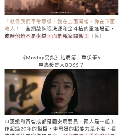
「就像我們平常那樣，我在上面開槍，你在下面
救人！」
全網敲碗張洙源和金斗植的重逢場面，
彼時他們不是搭檔，而是親家關係！
（笑）
《
Moving
異能》結局第二季伏筆
6.
申惠媛是大
BOSS
？
申惠媛和黃智成都是國安局要員，兩人是一起工
作超過
20
年的搭檔，申惠媛的超能力是不老，看