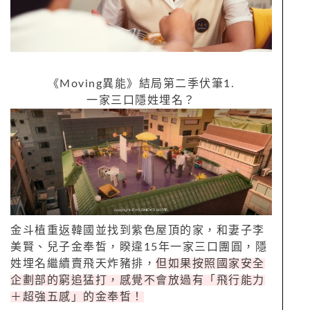
《
Moving
異能》結局第二季伏筆
1.
一家三口隱姓埋名？
金斗植重返韓國並找到紫色屋頂的家，和妻子李
美賢、兒子金奉皙，睽違
15
年一家三口團圓，隱
姓埋名繼續賣飛天炸豬排，
但如果按照國家安全
企劃部的窮追猛打，感覺不會放過有「飛行能力
＋超強五感」的金奉皙！