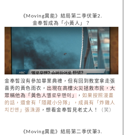
《
Moving
異能》結局第二季伏筆
2.
金奉皙成為「小黃人」？
金奉皙沒有參加畢業典禮，但有回到教室拿走張
喜秀的黃色雨衣，
出現在高樓火災拯救市民，大
眾稱他為「黃色人
옐로우맨이」
，
如果按照漫
畫
的話，還會有「隱藏小分隊」，成員有「炸雞人
치킨맨」
張洙源
，想看金奉
皙見老丈人！
（笑）
《
Moving
異能》結局第二季伏筆
3.