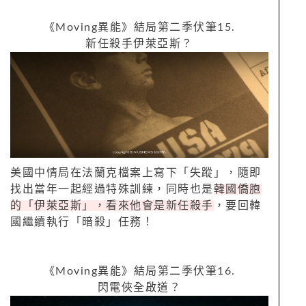
《
Moving
異能》結局第二季伏筆
15.
新任殺手伊萊亞斯？
美國中情局在法蘭克檔案上寫下「失蹤」，隨即
找出當年一起經過特殊訓練，同時也是
韓國僑胞
的「伊萊亞斯」，看來他會是新任殺手
，要回韓
國繼續執行「暗殺」任務！
《
Moving
異能》結局第二季伏筆
16.
閃電俠全啟道？