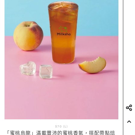
$70 (L)
「蜜桃烏龍」滿載豐沛的蜜桃香氣，搭配帶點焙