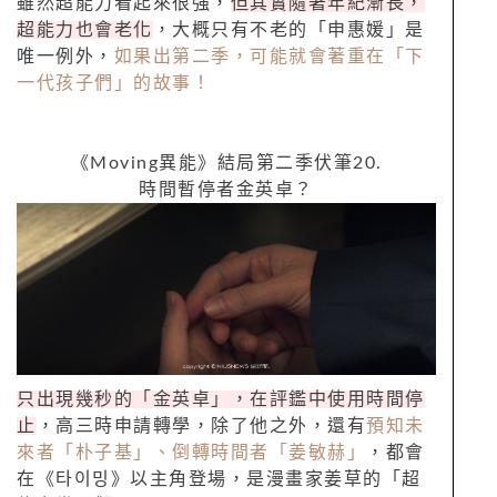
雖然超能力看起來很強，
但其實隨著年紀漸長，
超能力也會老化
，大概只有不老的「申惠媛」是
唯一例外，
如果出第二季，可能就會著重在「下
一代孩子們」的故事！
《
Moving
異能》結局第二季伏筆
20.
時間暫停者金英卓？
只出現幾秒的「金英卓」，在評鑑中使用時間停
止
，高三時申請轉學，除了他之外，還有
預知未
來者「朴子基」、倒轉時間者「姜敏赫」
，都會
在《
타이밍》以主角登場，是漫
畫家姜草的「超