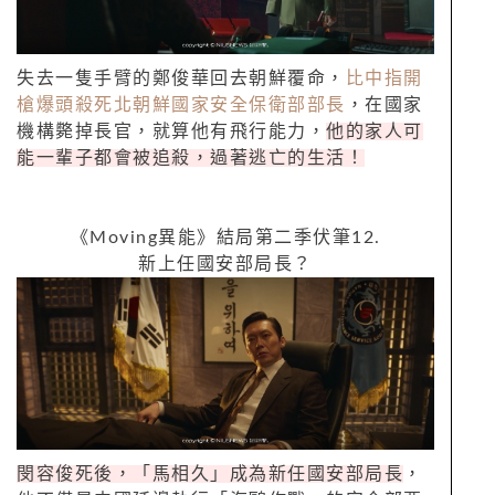
失去一隻手臂的鄭俊華回去朝鮮覆命，
比中指開
槍爆頭殺死北朝鮮國家安全保衛部部長
，在國家
機構斃掉長官，就算他有飛行能力，
他的家人可
能一輩子都會被追殺，過著逃亡的生活！
《
Moving
異能》結局第二季伏筆
12.
新上任國安部局長？
閔容俊死後，「馬相久」成為新任國安部局長
，