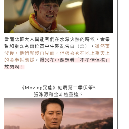
當南北韓大人異能者們在水深火熱的時候，金奉
皙和張喜秀兩位高中生趁亂告白
（誤）
，
雖然事
發後，他們就沒再見面，但張喜秀在地上為天上
的金奉皙應援
，
爆米花小姐想看「不孝情侶檔」
放閃啊！
《
Moving
異能》結局第二季伏筆
5.
張洙源和金斗植重逢？