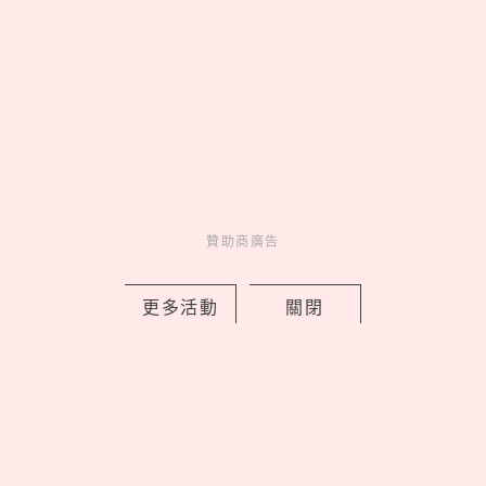
MORE
贊助商廣告
贊助商廣告
人氣排行
人氣
共鳴
贊助商廣告
01
On 昂跑 Run Hub 跑者驛站
台北限定開站，Cloudmonster 3
更多活動
關閉
腳感就像「雲端漫步」
02
康是美最新「蠟筆小新」加購
開跑！16款生活周邊一次看，迷你
數位相機、晴雨兩用自動傘可愛又
實用
03
《吉伊卡哇》劇場版9大看前