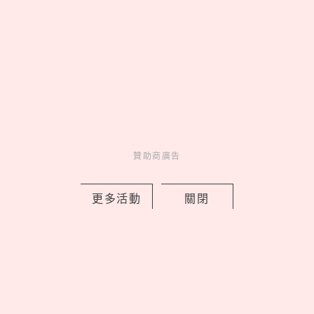
2026藏壽司人氣排行TOP10！神級副餐
茶碗蒸奪冠、鮪魚壽司擠進前三名
by Noah
Fun
吃喝玩樂
3 days ago
贊助商廣告
更多活動
關閉
EASY SHOP 26週年慶開跑！「戀戀星
光」系列買一送一，美到捨不得只藏起