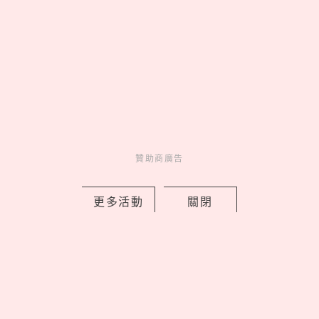
《藍色監獄》真人版21大演員角色介
紹！高橋文哉接受足球魔鬼特訓，窪田
正孝超神還原繪心甚八
by Noah
Movie
電影介紹
12 hours ago
贊助商廣告
更多活動
關閉
鬼門8/13開！鬼月8大禁忌一次看：不
能靠牆走、拍肩膀是真的嗎？命理專家