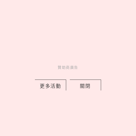
韓國「MZ Diet減重法」爆紅！跟著IVE
秋天、IU飲食法卻瘦不了？醫師揭5大減
重關鍵
by copi
Charming
贊助商廣告
美人計
1 days ago
更多活動
關閉