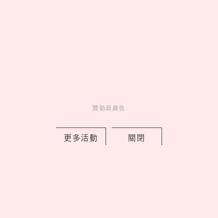
Novelty
新鮮事
1 days ago
贊助商廣告
國師唐綺陽推出香水了！全新香氛品牌
「Liáoliáo撩撩」開賣，5款淡香精以占
更多活動
關閉
星四大元素為靈感
by copi
Charming
美人計
1 days ago