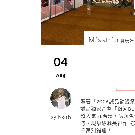
Misstrip
愛玩妞
04
Aug
隨著「2026誠品動漫
誠品獨家企劃「銀河B
超人氣BL台漫，讓角
by
Noah
時，現象級耽美神作《
千萬別錯過！