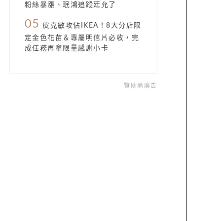
粉絲暴漲、珉鴻追蹤廷允了
05
皮克敏攻佔IKEA！8大分店限
定金色花苗＆專屬明信片必收，完
成任務再拿限量感謝小卡
贊助商廣告