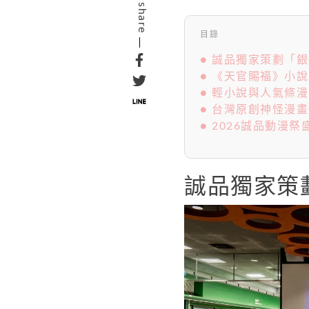
share
目錄
● 誠品獨家策劃「
● 《天官賜福》小
● 輕小說與人氣條
● 台灣原創神怪漫
● 2026誠品動漫
誠品獨家策