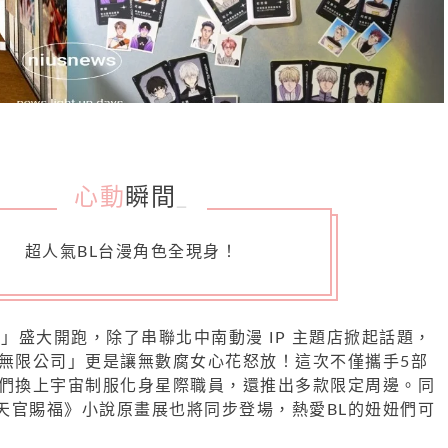
心動
瞬間
_
超人氣BL台漫角色全現身！
祭」盛大開跑，除了串聯北中南動漫 IP 主題店掀起話題，
L無限公司」更是讓無數腐女心花怒放！這次不僅攜手5部
色們換上宇宙制服化身星際職員，還推出多款限定周邊。同
天官賜福》小說原畫展也將同步登場，熱愛BL的妞妞們可