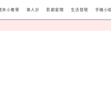
週末小奢華
美人計
影劇星聞
生活發現
手機小