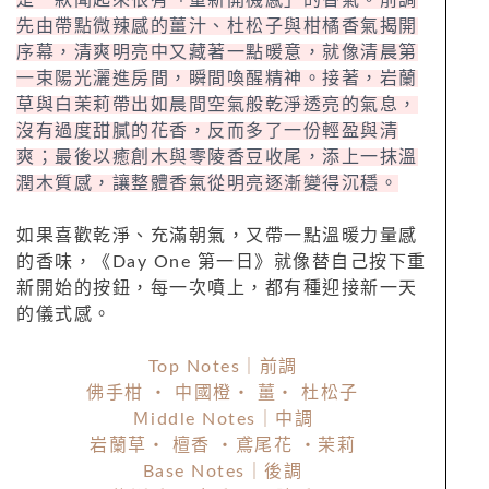
先由帶點微辣感的薑汁、杜松子與柑橘香氣揭開
序幕，清爽明亮中又藏著一點暖意，就像清晨第
一束陽光灑進房間，瞬間喚醒精神。接著，岩蘭
草與白茉莉帶出如晨間空氣般乾淨透亮的氣息，
沒有過度甜膩的花香，反而多了一份輕盈與清
爽；最後以癒創木與零陵香豆收尾，添上一抹溫
潤木質感，讓整體香氣從明亮逐漸變得沉穩。
如果喜歡乾淨、充滿朝氣，又帶一點溫暖力量感
的香味，《Day One 第一日》就像替自己按下重
新開始的按鈕，每一次噴上，都有種迎接新一天
的儀式感。
Top Notes｜前調
佛手柑 ・ 中國橙・ 薑・ 杜松子
Ｍiddle Notes｜中調
岩蘭草・ 檀香 ・鳶尾花 ・茉莉
Base Notes｜後調