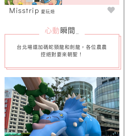
Misstrip
愛玩妞
心動
瞬間
_
台北場還加碼蛇頸龍和劍龍，各位農農
控絕對要來朝聖！