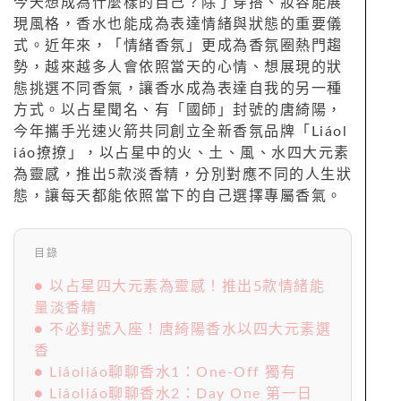
今天想成為什麼樣的自己？除了穿搭、妝容能展
現風格，香水也能成為表達情緒與狀態的重要儀
式。近年來，「情緒香氛」更成為香氛圈熱門趨
勢，越來越多人會依照當天的心情、想展現的狀
態挑選不同香氣，讓香水成為表達自我的另一種
方式。以占星聞名、有「國師」封號的唐綺陽，
今年攜手光速火箭共同創立全新香氛品牌「Liáol
iáo撩撩」，以占星中的火、土、風、水四大元素
為靈感，推出5款淡香精，分別對應不同的人生狀
態，讓每天都能依照當下的自己選擇專屬香氣。
目錄
● 以占星四大元素為靈感！推出5款情緒能
量淡香精
● 不必對號入座！唐綺陽香水以四大元素選
香
● Liáoliáo聊聊香水1：One-Off 獨有
● Liáoliáo聊聊香水2：Day One 第一日