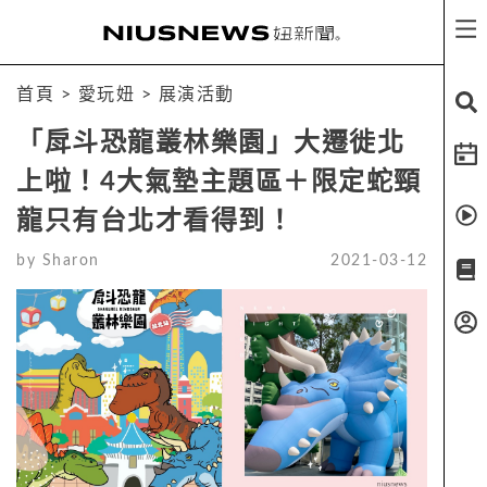
首頁
>
愛玩妞
>
展演活動
「戽斗恐龍叢林樂園」大遷徙北
上啦！4大氣墊主題區＋限定蛇頸
龍只有台北才看得到！
by
Sharon
2021-03-12