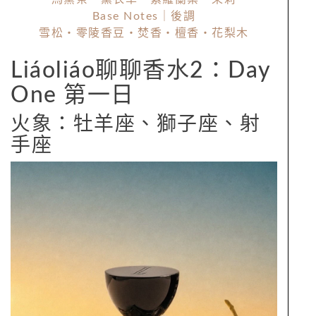
Base Notes｜後調
雪松・零陵香豆・焚香・檀香・花梨木
Liáoliáo聊聊香水2：Day
One 第一日
火象：牡羊座、獅子座、射
手座