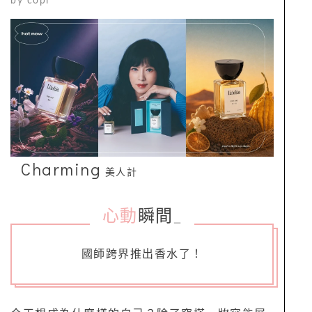
by
copi
Charming
美人計
心動
瞬間
_
國師跨界推出香水了！