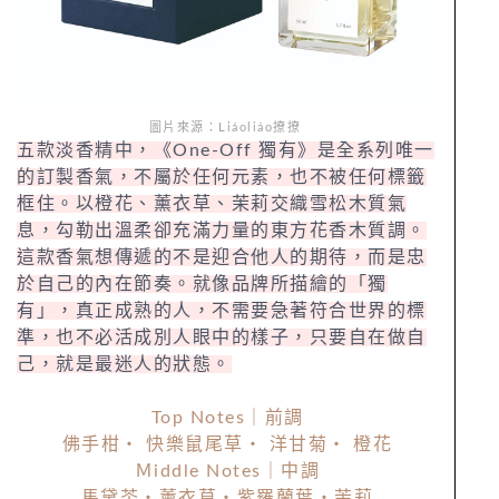
圖片來源：Liáoliáo撩撩
五款淡香精中，《One-Off 獨有》是全系列唯一
的訂製香氣，不屬於任何元素，也不被任何標籤
框住。以橙花、薰衣草、茉莉交織雪松木質氣
息，勾勒出溫柔卻充滿力量的東方花香木質調。
這款香氣想傳遞的不是迎合他人的期待，而是忠
於自己的內在節奏。就像品牌所描繪的「獨
有」，真正成熟的人，不需要急著符合世界的標
準，也不必活成別人眼中的樣子，只要自在做自
己，就是最迷人的狀態。
Top Notes｜前調
佛手柑・ 快樂鼠尾草・ 洋甘菊・ 橙花
Ｍiddle Notes｜中調
馬黛茶・薰衣草・紫羅蘭葉・茉莉