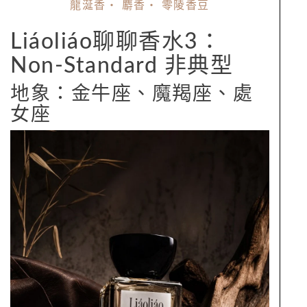
龍涎香・ 麝香・ 零陵香豆
Liáoliáo聊聊香水3：
Non-Standard 非典型
地象：金牛座、魔羯座、處
女座