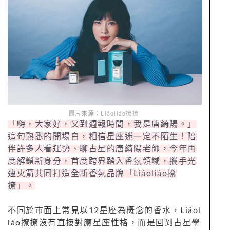
圖片來源：Liáoliáo撩撩
「嗨，大家好，又到週報時間，我是唐綺陽。」
這句熟悉的開場白，相信星座迷一定不陌生！陪
伴許多人看運勢、聊占星的唐綺陽老師，今年再
度解鎖新身分，首度跨界踏入香氛領域，攜手光
速火箭共同打造全新香氛品牌「Liáoliáo撩
撩」。
不同於市面上常見以12星座為概念的香水，Liáol
iáo撩撩沒有直接對應星座性格，而是回到占星學