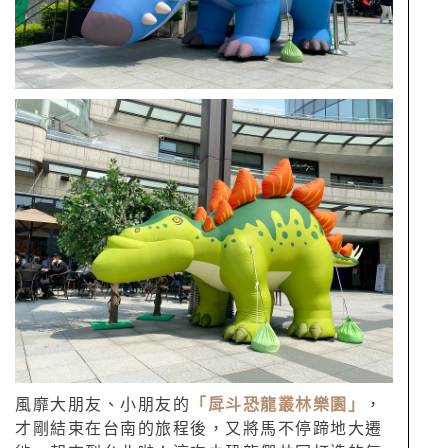
風靡大朋友、小朋友的
「戽斗恐龍叢林樂園」
，
才剛結束在台南的旅程後，又將馬不停蹄地大遷