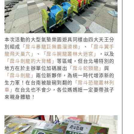
本次活動的大型氣墊樂園遊具同樣由四大天王分
別組成
「戽斗暴龍巨無霸溜滑梯」
、
「戽斗翼手
龍飛天巢穴」
、
「戽斗腕龍叢林大迷宮」
，以及
「戽斗劍龍的大背鰭」
等區域，但台北場特別的
地方在於主辦單位加碼展出
「戽斗蛇頸龍」
與
「戽斗劍龍」
兩位新夥伴，為統一時代增添新的
生力軍！在台南被敲碗到翻的
「戽斗恐龍叢林列
車」
在台北也不會少，各位媽媽妞一定要帶孩子
來親身體驗！