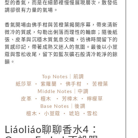
型的香氣，而是在細節裡慢慢展現層次，散發低
調卻很有力量的氣場。
香氣開場由佛手柑與苦橙葉揭開序幕，帶來清新
微冷的質感，勾勒出俐落而理性的輪廓；隨後紙
張、皮革與沉穩木質氣息交織，彷彿時間留下的
質感印記，帶著成熟又迷人的氛圍。最後以小荳
蔻與雪松收尾，留下如藍灰礦石般清冷乾淨的餘
韻。
Top Notes｜前調
紙莎草 ・ 紫羅蘭 ・ 佛手柑 ・ 苦橙葉
Ｍiddle Notes｜中調
皮革 ・ 檀木 ・ 芳樟木 ・ 檸檬草
Base Notes｜後調
檀木・ 小荳蔻 ・ 琥珀 ・雪松
Liáoliáo聊聊香水4：