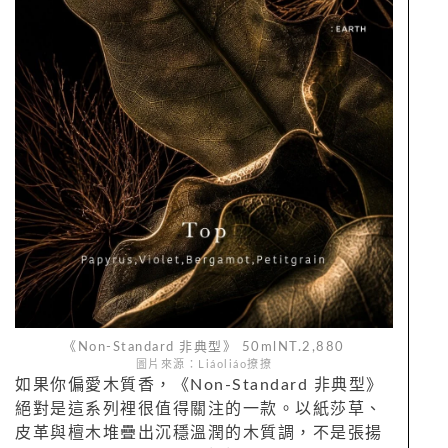
《Non-Standard 非典型》 50mlNT.2,880
圖片來源：Liáoliáo撩撩
如果你偏愛木質香，《Non-Standard 非典型》
絕對是這系列裡很值得關注的一款。以紙莎草、
皮革與檀木堆疊出沉穩溫潤的木質調，不是張揚