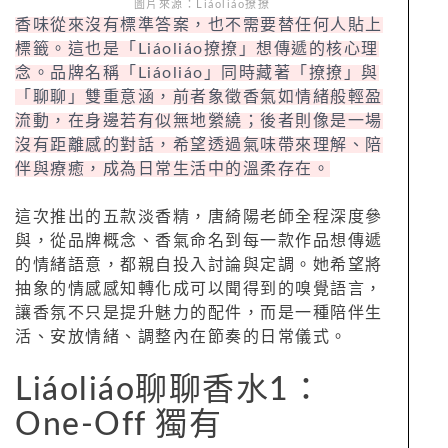
圖片來源：Liáoliáo撩撩
香味從來沒有標準答案，也不需要替任何人貼上
標籤。這也是「Liáoliáo撩撩」想傳遞的核心理
念。品牌名稱「Liáoliáo」同時藏著「撩撩」與
「聊聊」雙重意涵，前者象徵香氣如情緒般輕盈
流動，在身邊若有似無地縈繞；後者則像是一場
沒有距離感的對話，希望透過氣味帶來理解、陪
伴與療癒，成為日常生活中的溫柔存在。
這次推出的五款淡香精，唐綺陽老師全程深度參
與，從品牌概念、香氣命名到每一款作品想傳遞
的情緒語意，都親自投入討論與定調。她希望將
抽象的情感感知轉化成可以聞得到的嗅覺語言，
讓香氛不只是提升魅力的配件，而是一種陪伴生
活、安放情緒、調整內在節奏的日常儀式。
Liáoliáo聊聊香水1：
One-Off 獨有