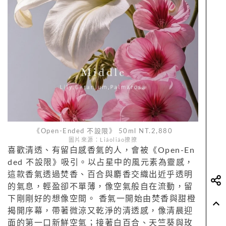
《Open-Ended 不設限》 50ml NT.2,880
圖片來源：Liáoliáo撩撩
喜歡清透、有留白感香氣的人，會被《Open-En
ded 不設限》吸引。以占星中的風元素為靈感，
這款香氣透過焚香、百合與麝香交織出近乎透明
的氣息，輕盈卻不單薄，像空氣般自在流動，留
下剛剛好的想像空間。 香氣一開始由焚香與甜橙
揭開序幕，帶著微涼又乾淨的清透感，像清晨迎
面的第一口新鮮空氣；接著白百合、天竺葵與玫