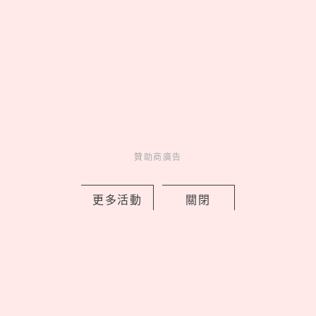
2026藏壽司人氣排行TOP10！神級副餐
茶碗蒸奪冠、鮪魚壽司擠進前三名
贊助商廣告
by Noah
Fun
更多活動
關閉
吃喝玩樂
1 days ago