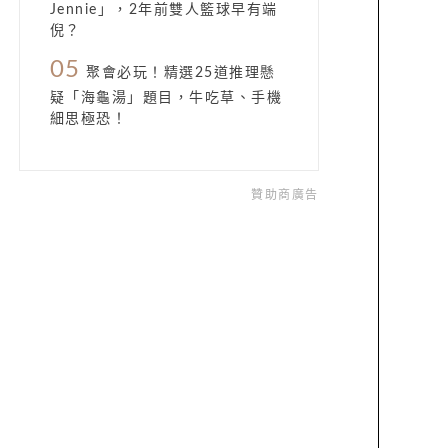
Jennie」，2年前雙人籃球早有端
倪？
05
聚會必玩！精選25道推理懸
疑「海龜湯」題目，牛吃草、手機
細思極恐！
贊助商廣告