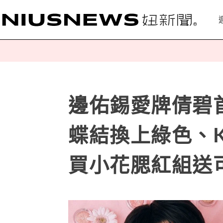
邊佑錫愛牌倩碧首度
蝶結換上綠色、K
買小花腮紅組送