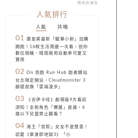
贊助商廣告
人氣排行
人氣
共鳴
01
康是美最新「蠟筆小新」加購
開跑！16款生活周邊一次看，迷你
數位相機、晴雨兩用自動傘可愛又
實用
02
On 昂跑 Run Hub 跑者驛站
台北限定開站，Cloudmonster 3
腳感就像「雲端漫步」
03
《吉伊卡哇》劇場版9大看前
須知！全新角色「賽蓮」是誰，6
歲以下兒童禁止觀看？
04
海王「官熙」女友不是慧善！
認愛《單身即地獄3》「小