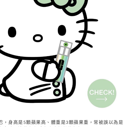
巴，身高是5顆蘋果高、體重是3顆蘋果重，常被誤以為是