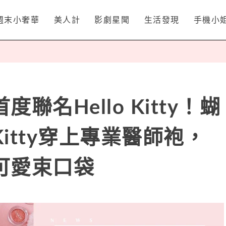
週末小奢華
美人計
影劇星聞
生活發現
手機小
聯名Hello Kitty！蝴
itty穿上專業醫師袍，
可愛束口袋