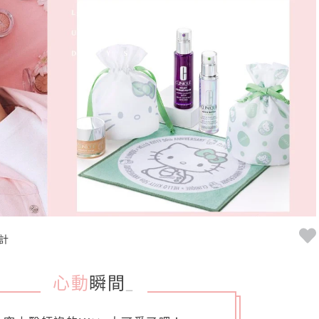
計
心動
瞬間
_