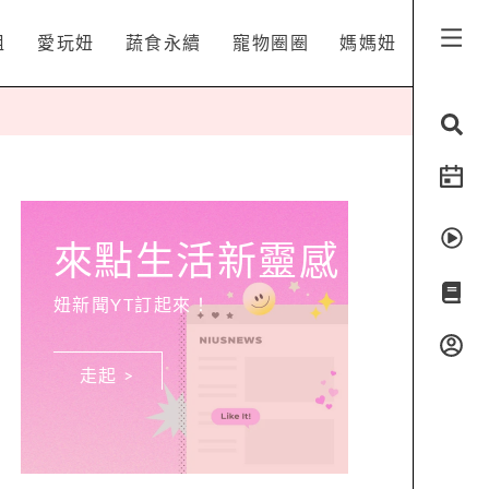
姐
愛玩妞
蔬食永續
寵物圈圈
媽媽妞
來點生活新靈感
妞新聞YT訂起來！
走起 >