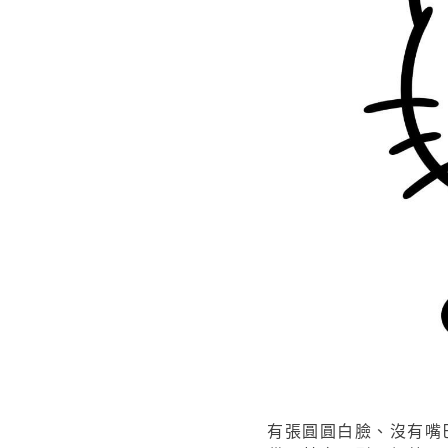
有張圓圓白臉、沒有嘴