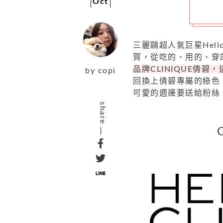
Oct
三麗鷗超人氣巨星Hell
賀，從吃的、用的、穿的
品牌CLINIQUE倩碧，這
by
copi
回換上倩碧專屬的綠色
可愛的週邊要送給粉絲
share