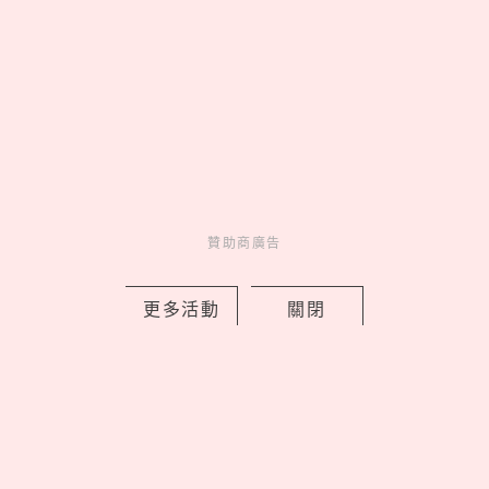
寶》，屎蛋唐尼荷包失守
by copi
Events
展演活動
7 hours ago
贊助商廣告
更多活動
關閉
Love Dad！統一企業集團空運進口逾4
萬朵石斛蘭向天下爸爸致敬
by 妞編輯
Novelty
新鮮事
8 hours ago