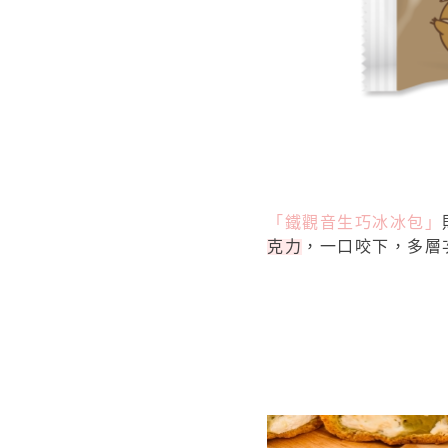
「鐵觀音生巧冰冰包」
克力
，一口咬下，多層