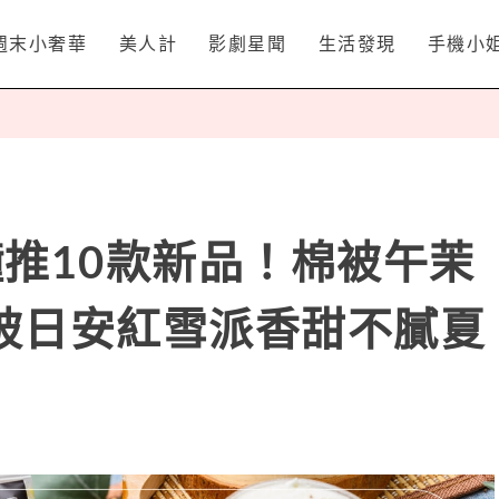
週末小奢華
美人計
影劇星聞
生活發現
手機小
推10款新品！棉被午茉
被日安紅雪派香甜不膩夏