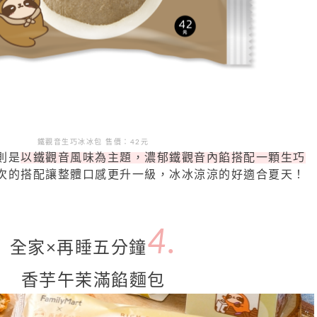
鐵觀音生巧冰冰包 售價：
42
元
則是
以鐵觀音風味為主題，濃郁鐵觀音內餡搭配一顆生巧
次的搭配讓整體口感更升一級，冰冰涼涼的好適合夏天！
4.
全家×再睡五分鐘
香芋午茉滿餡麵包