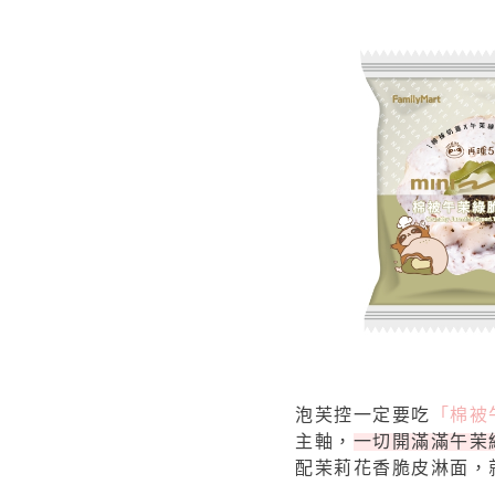
泡芙控一定要吃
「棉被
主軸，
一切開滿滿午茉
配茉莉花香脆皮淋面，