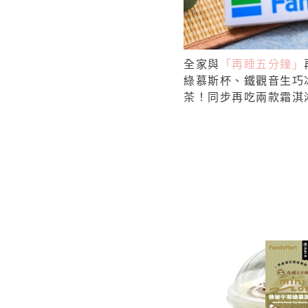
全家與
「再睡五分鐘」
綠慕斯杯、鐵觀音生巧
茶！同步再吃兩款霜淇