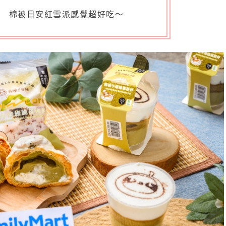
棉被日安紅雪派感覺超好吃～