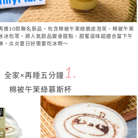
再推10款聯名新品，包含棉被午茉綠脆皮泡芙、棉被午茉
冰冰包等，將人氣飲品變身甜點，甜蜜滋味超適合當下午
淋，炎炎夏日好需要吃冰啊～
1.
全家×再睡五分鐘
棉被午茉綠慕斯杯