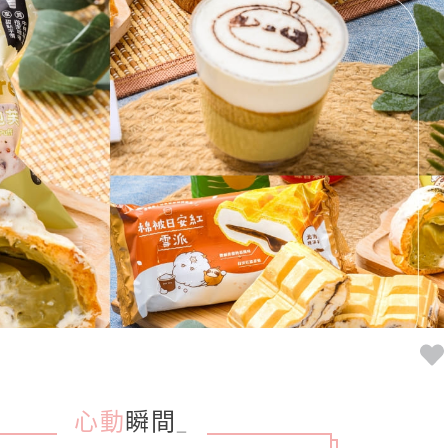
心動
瞬間
_