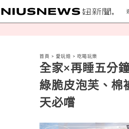
首頁
>
愛玩妞
>
吃喝玩樂
全家×再睡五分鐘
綠脆皮泡芙、棉
天必嚐