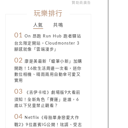
贊助商廣告
玩樂排行
人氣
共鳴
01
On 昂跑 Run Hub 跑者驛站
台北限定開站，Cloudmonster 3
腳感就像「雲端漫步」
02
康是美最新「蠟筆小新」加購
開跑！16款生活周邊一次看，迷你
數位相機、晴雨兩用自動傘可愛又
實用
03
《吉伊卡哇》劇場版9大看前
須知！全新角色「賽蓮」是誰，6
歲以下兒童禁止觀看？
04
Netflix《母胎單身戀愛大作
戰2》9位嘉賓IG公開！玹諝、受志