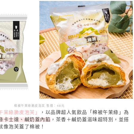
棉被午茉綠脆皮泡芙 售
價：
48
元
午茉綠脆皮泡芙」
，以品牌超人氣飲品「棉被午茉綠」為
綠卡士達、鹹奶蓋內餡
，茶香＋鹹奶蓋滋味超特別，並搭
就像泡芙蓋了棉被！