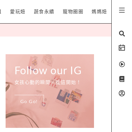
姐
愛玩妞
蔬食永續
寵物圈圈
媽媽妞
Follow our IG
女孩心動的瞬間，從這開始！
Go Go!