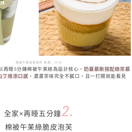
棉被午茉綠慕斯杯 售
價：
59
元
以再睡
5
分鐘棉被午茉綠為設計核心，
奶蓋慕斯搭配綠茶慕
Q
丁增添口感
，濃濃茶味完全不膩口，且一打開就能看見
2.
全家×再睡五分鐘
棉被午茉綠脆皮泡芙