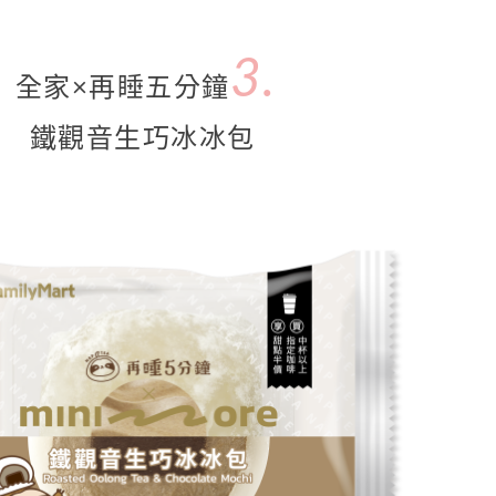
3.
全家×再睡五分鐘
鐵觀音生巧冰冰包