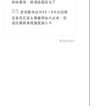
粉絲暴漲、珉鴻追蹤廷允了
05
皮克敏攻佔IKEA！8大分店限
定金色花苗＆專屬明信片必收，完
成任務再拿限量感謝小卡
贊助商廣告