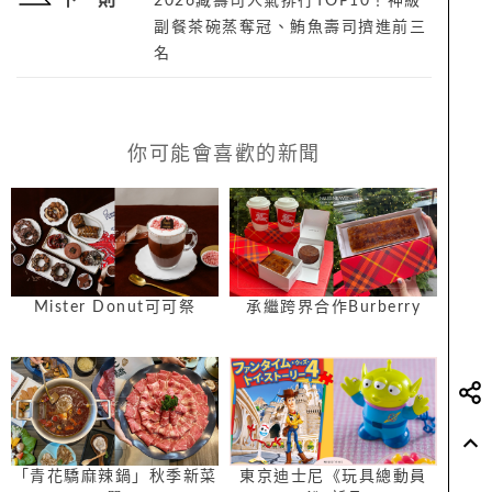
下一則
2026藏壽司人氣排行TOP10！神級
副餐茶碗蒸奪冠、鮪魚壽司擠進前三
名
你可能會喜歡的新聞
Mister Donut可可祭
承繼跨界合作Burberry
「青花驕麻辣鍋」秋季新菜
東京迪士尼《玩具總動員