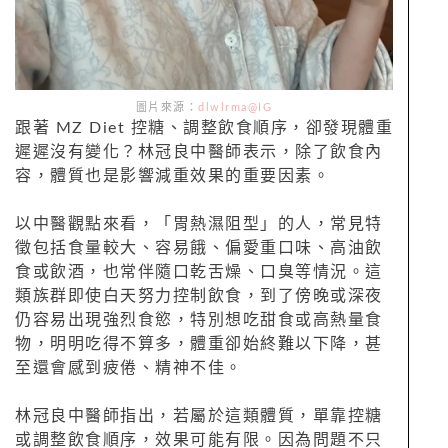
圖片來源：
dlwlrma@IG
跟著 MZ Diet 控糖、調整飲食順序，卻發現體重
遲遲沒有變化？林冠良中醫師表示，除了飲食內
容，體質也是影響減重效果的重要因素。
以中醫觀點來看，「胃熱濕阻型」的人，常見特
徵包括食量較大、容易餓、偏愛重口味、高油飲
食或飲酒，也常伴隨口乾舌燥、口臭等情況。這
類族群即使白天努力控制飲食，到了傍晚或深夜
仍容易出現強烈食慾，特別想吃甜食或高熱量食
物，明明吃得不算多，體重卻始終難以下降，甚
至還會感到疲倦、精神不佳。
林冠良中醫師指出，若屬於這類體質，單靠控糖
或調整飲食順序，效果可能有限。因為問題不只