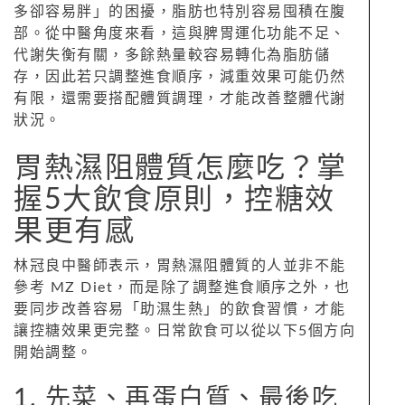
多卻容易胖」的困擾，脂肪也特別容易囤積在腹
部。從中醫角度來看，這與脾胃運化功能不足、
代謝失衡有關，多餘熱量較容易轉化為脂肪儲
存，因此若只調整進食順序，減重效果可能仍然
有限，還需要搭配體質調理，才能改善整體代謝
狀況。
胃熱濕阻體質怎麼吃？掌
握5大飲食原則，控糖效
果更有感
林冠良中醫師表示，胃熱濕阻體質的人並非不能
參考 MZ Diet，而是除了調整進食順序之外，也
要同步改善容易「助濕生熱」的飲食習慣，才能
讓控糖效果更完整。日常飲食可以從以下5個方向
開始調整。
1. 先菜、再蛋白質、最後吃