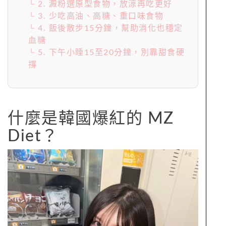
└ 2. 澱粉選原型食物，放涼再吃更好
└ 3. 少吃高油、高糖、重口味食物
└ 4. 飯後散步15分鐘，幫助消化也穩定
血糖
└ 5. 下午小睡15至20分鐘，別靠甜食硬
撐
什麼是韓國爆紅的 MZ
Diet？