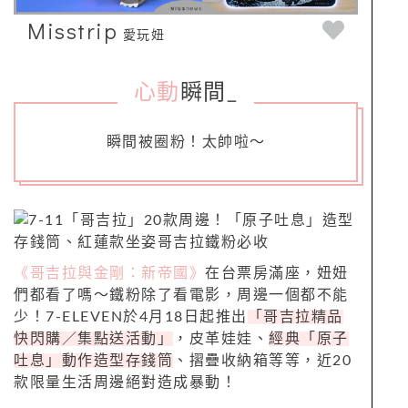
Misstrip
愛玩妞
心動
瞬間
_
瞬間被圈粉！太帥啦～
《哥吉拉與金剛：新帝國》
在台票房滿座，妞妞
們都看了嗎～鐵粉除了看電影，周邊一個都不能
少！7-ELEVEN於4月18日起推出
「哥吉拉精品
快閃購／集點送活動」
，皮革娃娃、
經典「原子
吐息」動作造型存錢筒
、摺疊收納箱等等，近20
款限量生活周邊絕對造成暴動！