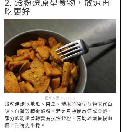
2. 澱粉選原型食物，放涼再
吃更好
圖片來源：
pexels
澱粉建議以地瓜、南瓜、糙米等原型食物取代白
飯、白麵等精緻澱粉。若是煮熟後放涼或冷藏，
部分澱粉還會轉變為抗性澱粉，有助於讓餐後血
糖上升得更平穩。