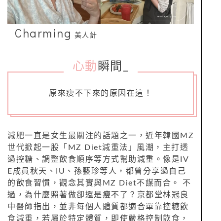
Charming
美人計
心動
瞬間
_
原來瘦不下來的原因在這！
減肥一直是女生最關注的話題之一，近年韓國MZ
世代掀起一股「MZ Diet減重法」風潮，主打透
過控糖、調整飲食順序等方式幫助減重。像是IV
E成員秋天、IU、孫藝珍等人，都曾分享過自己
的飲食習慣，觀念其實與MZ Diet不謀而合。 不
過，為什麼照著做卻還是瘦不了？京都堂林冠良
中醫師指出，並非每個人體質都適合單靠控糖飲
食減重，若屬於特定體質，即使嚴格控制飲食，