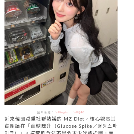
圖片來源：
fallingin__fall@IG
近來韓國減重社群熱議的 MZ Diet，核心觀念其
實圍繞在「血糖驟升（Glucose Spike／혈당스파
이크）」。這套飲食法不是要求少吃或挨餓，而