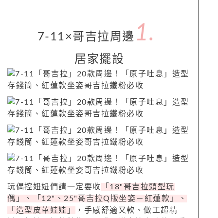
1.
7-11×哥吉拉周邊
居家擺設
玩偶控妞妞們請一定要收
「18"哥吉拉頭型玩
偶」、「12"、25"哥吉拉Q版坐姿－紅蓮款」、
「造型皮革娃娃」
，手感舒適又軟、做工超精