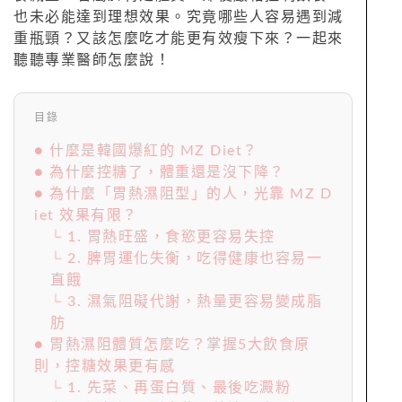
也未必能達到理想效果。究竟哪些人容易遇到減
重瓶頸？又該怎麼吃才能更有效瘦下來？一起來
聽聽專業醫師怎麼說！
目錄
● 什麼是韓國爆紅的 MZ Diet？
● 為什麼控糖了，體重還是沒下降？
● 為什麼「胃熱濕阻型」的人，光靠 MZ D
iet 效果有限？
└ 1. 胃熱旺盛，食慾更容易失控
└ 2. 脾胃運化失衡，吃得健康也容易一
直餓
└ 3. 濕氣阻礙代謝，熱量更容易變成脂
肪
● 胃熱濕阻體質怎麼吃？掌握5大飲食原
則，控糖效果更有感
└ 1. 先菜、再蛋白質、最後吃澱粉