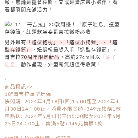
緻，無論是擺著裝飾，又或是當床邊小夥伴，看
著都瞬間充滿活力！
另外還有
「造型抱枕」、「造型小椅凳」、「造
型存錢筒」
，妞編輯最想入手「造型存錢筒」，
哥吉拉
70周年限定新品
，高約27cm且以
「原子
吐息」
動作呈現，外型霸氣超值得收藏！
-
商品資訊>>
18"哥吉拉頭型玩偶
快閃購: 2024年4月18日(四)15:00起至2024年4
月30日24：00止，消費不限金額+349元換購1款
集點送: 2024年5月1日(三)15:00起至2024年6月
25日24：00止，集滿6點+349元換購1款