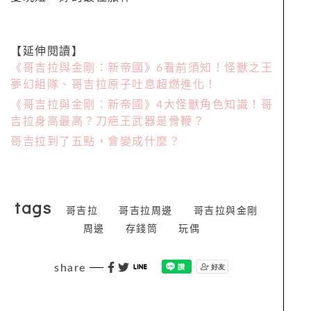
【延伸閱讀】
《哥吉拉與金剛：新帝國》6看前須知！怪獸之王
夢幻組隊、哥吉拉原子吐息超燃進化！
《哥吉拉與金剛：新帝國》4大怪獸角色知識！哥
吉拉身高最高？刀疤王武器是骨鞭？
哥吉拉到了五點，會變成什麼？
tags
哥吉拉
哥吉拉周邊
哥吉拉與金剛
周邊
存錢筒
玩偶
share