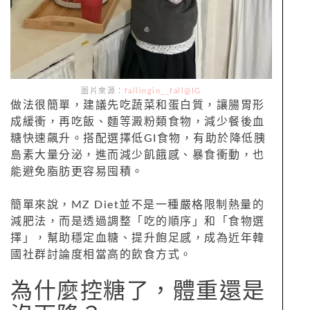
圖片來源：
fallingin__fall@IG
做法很簡單，建議先吃蔬菜和蛋白質，讓腸胃形
成緩衝，再吃飯、麵等澱粉類食物，減少餐後血
糖快速飆升。搭配選擇低GI食物，有助於降低胰
島素大量分泌，進而減少飢餓感、暴食衝動，也
能避免脂肪更容易囤積。
簡單來說，MZ Diet並不是一種嚴格限制熱量的
減肥法，而是透過調整「吃的順序」和「食物選
擇」，幫助穩定血糖、提升飽足感，成為近年韓
國社群討論度相當高的飲食方式。
為什麼控糖了，體重還是