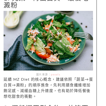
澱粉
圖片來源：
pexels
延續 MZ Diet 的核心概念，建議依照「蔬菜→蛋
白質→澱粉」的順序進食，先利用膳食纖維增加
飽足感、減緩血糖上升速度，也有助於降低餐後
想吃甜食的衝動。