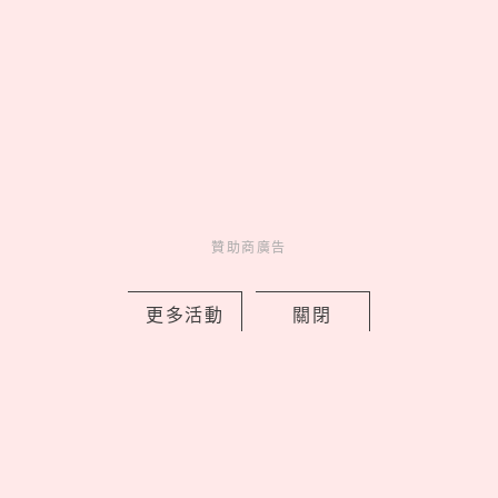
latest news
_
贊助商廣告
更多活動
關閉
《鏈鋸人》蕾潔篇快閃店免費入場！蕾
潔＆淀治花火約會燈箱必拍，超萌波奇
塔迴力車太欠收
by Noah
Events