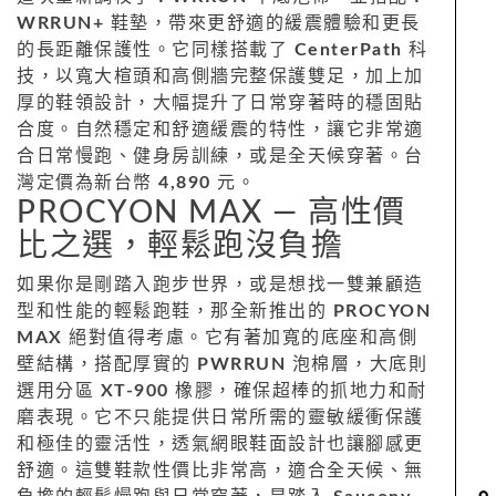
WRRUN+
鞋墊，帶來更舒適的緩震體驗和更長
的長距離保護性。它同樣搭載了
CenterPath
科
技，以寬大楦頭和高側牆完整保護雙足，加上加
厚的鞋領設計，大幅提升了日常穿著時的穩固貼
合度。自然穩定和舒適緩震的特性，讓它非常適
合日常慢跑、健身房訓練，或是全天候穿著。台
灣定價為新台幣
4,890
元。
PROCYON MAX — 高性價
比之選，輕鬆跑沒負擔
如果你是剛踏入跑步世界，或是想找一雙兼顧造
型和性能的輕鬆跑鞋，那全新推出的
PROCYON
MAX
絕對值得考慮。它有著加寬的底座和高側
壁結構，搭配厚實的
PWRRUN
泡棉層，大底則
選用分區
XT-900
橡膠，確保超棒的抓地力和耐
磨表現。它不只能提供日常所需的靈敏緩衝保護
和極佳的靈活性，透氣網眼鞋面設計也讓腳感更
舒適。這雙鞋款性價比非常高，適合全天候、無