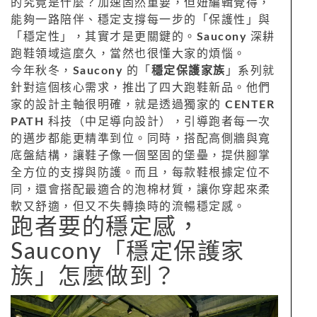
的究竟是什麼？加速固然重要，但妞編輯覺得，
能夠一路陪伴、穩定支撐每一步的「保護性」與
「穩定性」，其實才是更關鍵的。
Saucony
深耕
跑鞋領域這麼久，當然也很懂大家的煩惱。
今年秋冬，
Saucony
的「
穩定保護家族
」系列就
針對這個核心需求，推出了四大跑鞋新品。他們
家的設計主軸很明確，就是透過獨家的
CENTER
PATH
科技（中足導向設計），引導跑者每一次
的邁步都能更精準到位。同時，搭配高側牆與寬
底盤結構，讓鞋子像一個堅固的堡壘，提供腳掌
全方位的支撐與防護。而且，每款鞋根據定位不
同，還會搭配最適合的泡棉材質，讓你穿起來柔
軟又舒適，但又不失轉換時的流暢穩定感。
跑者要的穩定感，
Saucony「穩定保護家
族」怎麼做到？