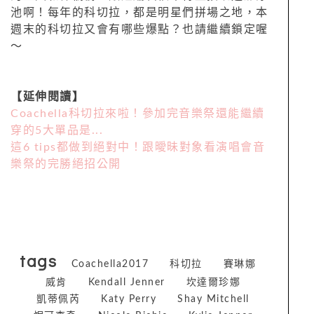
池啊！每年的科切拉，都是明星們拼場之地，本
週末的科切拉又會有哪些爆點？也請繼續鎖定喔
～
【延伸閱讀】
Coachella科切拉來啦！參加完音樂祭還能繼續
穿的5大單品是...
這6 tips都做到絕對中！跟曖昧對象看演唱會音
樂祭的完勝絕招公開
tags
Coachella2017
科切拉
賽琳娜
威肯
Kendall Jenner
坎達爾珍娜
凱蒂佩芮
Katy Perry
Shay Mitchell