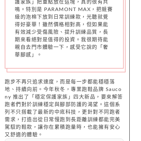
護家族」把重點放在這塊，真的很有共
鳴。特別是 PARAMONT MAX，把競賽
級的泡棉下放到日常訓練款，光聽就覺
得好豪華！雖然價格相對高，但如果能
有效減少受傷風險、提升訓練品質，長
期來看絕對是值得的投資。我很期待能
親自去門市體驗一下，感受它說的「奢
華腳感」。
跑步不再只追求速度，而是每一步都能穩穩落
地、持續向前。今年秋冬，專業跑鞋品牌 Sauco
ny 推出了「穩定保護家族」四大新品，要來解答
跑者們對於訓練穩定與腳部防護的渴望。這個系
列不只搭載了最新的中底科技，更針對不同跑者
需求，打造出從日常慢跑到長距離訓練都能完美
駕馭的鞋款，讓你在累積跑量時，也能擁有安心
又舒適的體驗。