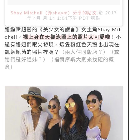
Shay Mitchell（@shaym）分享的貼文
於
2017
年 4月 月 14 1:04下午 PDT
張貼
妞編輯超愛的《美少女的謊言》女主角Shay Mit
chell，
裸上身在天鵝泳圈上的照片太可愛啦
！不
過有妞妞們眼尖發現，這隻粉紅色天鵝也出現在
凱蒂佩芮的照片裡嗎？
（兩人住同飯店？）（或
她們是好姐妹？）（福爾摩斯大家來找碴的概
念）