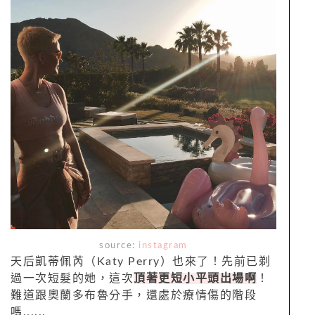
source:
instagram
天后凱蒂佩芮（Katy Perry）也來了！先前已剃
過一次短髮的她，這次
頂著更短小平頭出場啊
！
難道跟奧蘭多布魯分手，還處於療情傷的階段
嗎......