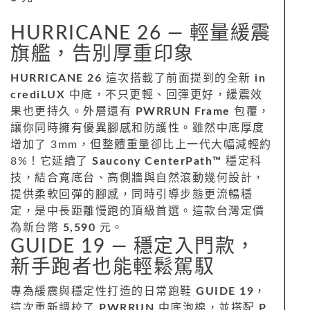
HURRICANE 26 — 輕量緩震
旗艦，告別厚重印象
HURRICANE 26
這次搭載了前面提到的全新
in
crediLUX
中底，不只更輕、回彈更好，緩震效
果也更持久。外層還有
PWRRUN Frame
包覆，
讓你同時擁有優異腳感和防護性。雖然中底厚度
增加了 3mm，但整體重量卻比上一代大幅減輕約
8%！它延續了
Saucony CenterPath™
穩定科
技，結合寬底台、高側牆與自然滾動幾何設計，
提供柔軟回彈的腳感，同時引導步態更流暢穩
定，是中長距離慢跑的頂級首選。這款台灣定價
為新台幣
5,590
元。
GUIDE 19 — 穩定入門款，
新手跑者也能輕鬆駕馭
專為緩震與穩定性打造的日常跑鞋
GUIDE 19
，
這次重新調校了
PWRRUN
中底泡棉，並搭配
P