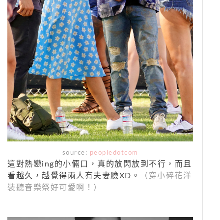
source:
peopledotcom
這對熱戀ing的小倆口，真的放閃放到不行，而且
看越久，越覺得兩人有夫妻臉XD。
（穿小碎花洋
裝聽音樂祭好可愛啊！）