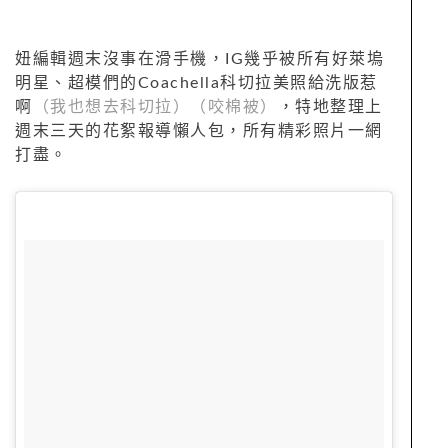
妞編輯週末沒事在滑手機，IG幾乎被所有好萊塢
明星、超模們的Coachella科切拉美照給洗版惹
啊
（我也想去科切拉）（咬棉被）
，特地整理上
週末三天的花絮報導懶人包，所有精彩照片一網
打盡。