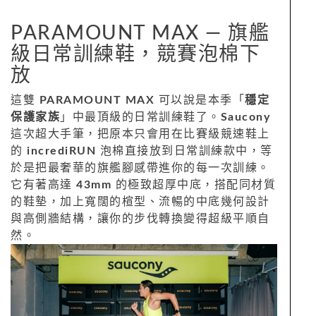
PARAMOUNT MAX — 旗艦
級日常訓練鞋，競賽泡棉下
放
這雙
PARAMOUNT MAX
可以說是本季「
穩定
保護家族
」中最頂級的日常訓練鞋了。
Saucony
這次超大手筆，把原本只會用在比賽級競速鞋上
的
incrediRUN
泡棉直接放到日常訓練款中，等
於是把最奢華的旗艦腳感帶進你的每一次訓練。
它有著高達
43mm
的極致超厚中底，搭配同材質
的鞋墊，加上寬闊的楦型、流暢的中底幾何設計
與高側牆結構，讓你的步伐轉換變得超級平順自
然。