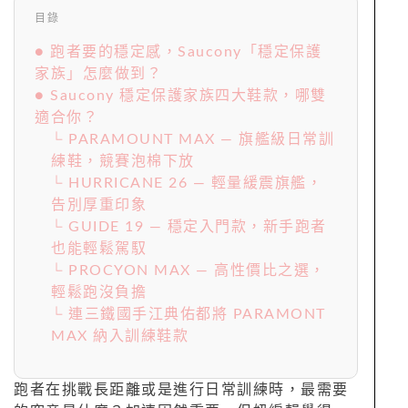
目錄
● 跑者要的穩定感，Saucony「穩定保護
家族」怎麼做到？
● Saucony 穩定保護家族四大鞋款，哪雙
適合你？
└ PARAMOUNT MAX — 旗艦級日常訓
練鞋，競賽泡棉下放
└ HURRICANE 26 — 輕量緩震旗艦，
告別厚重印象
└ GUIDE 19 — 穩定入門款，新手跑者
也能輕鬆駕馭
└ PROCYON MAX — 高性價比之選，
輕鬆跑沒負擔
└ 連三鐵國手江典佑都將 PARAMONT
MAX 納入訓練鞋款
跑者在挑戰長距離或是進行日常訓練時，最需要