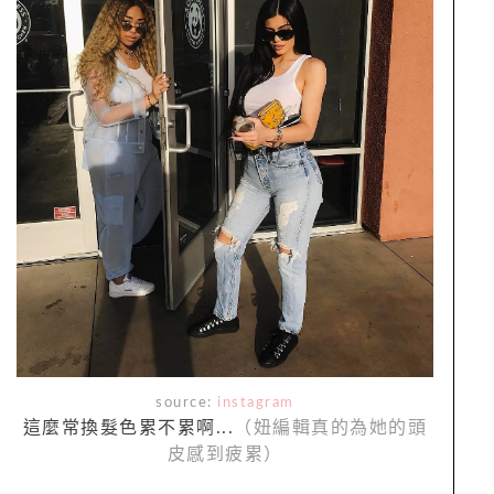
source:
instagram
這麼常換髮色累不累啊...
（妞編輯真的為她的頭
皮感到疲累）