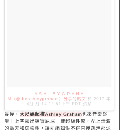
A S H L E Y G R A H A
M（@theashleygraham）分享的貼文
於
2017 年
4月 月 14 12:51下午 PDT
張貼
最後，
大尺碼超模Ashley Graham
也來音樂祭
啦！上空露出結實屁屁一樣超級性感，配上清澈
的藍天和棕櫚樹，讓妞編輯恨不得直接跳進那泳