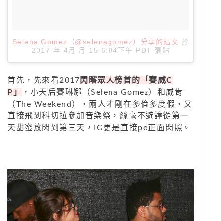
Selena Gomez（@selenagomez）分享的貼文
於
2017 年 4月 月 15 6:04下午 PDT
張貼
首先，先來看2017
閃瞎眾人榜首的「賽威C
P」
，小天后賽琳娜（Selena Gomez）和威肯
（The Weekend），兩人才剛在多倫多度假，又
直接飛到科切拉參加音樂祭，絲毫不避諱從第一
天甜蜜放閃到第三天，IG更是直接po正面閃照。