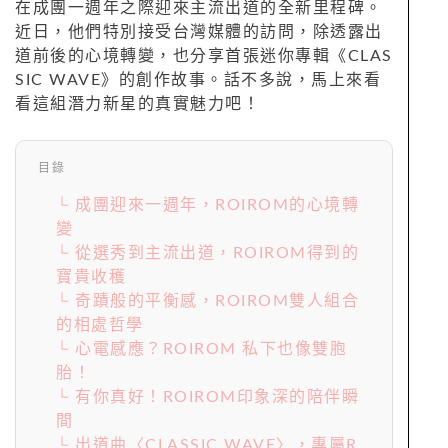
在成團一週年之際迎來主流出道的全新里程碑。
近日，他們特別接受台灣媒體的訪問，除透露出
道前後的心境轉變，也分享首張迷你專輯《CLAS
SIC WAVE》的創作故事。話不多說，馬上來看
看這組潛力新星的真實魅力吧！
目錄
└ 成團迎來一週年，ROIROM的心境轉
變
└ 從選秀到主流出道，ROIROM得到的
寶貴收穫
└ 奇蹟般的平衡感，ROIROM雙人組合
的相處哲學
└ 心電感應？ROIROM 私下也像雙胞
胎！
└ 有你真好！ROIROM印象深的陪伴瞬
間
└ 出道曲〈CLASSIC WAVE〉，專屬R