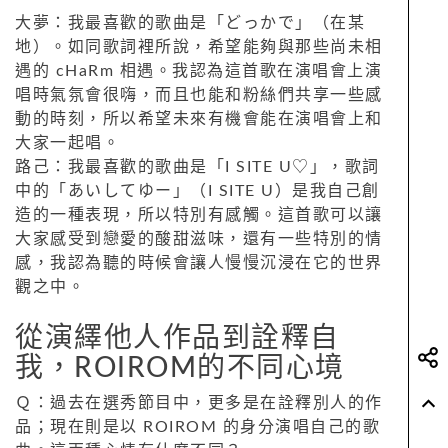
大夢：我最喜歡的歌曲是「どっかで」（在某
地）。如同歌詞裡所說，希望能夠與那些尚未相
遇的 cHaRm 相遇。我認為這首歌在演唱會上演
唱時氣氛會很嗨，而且也能和粉絲們共享一些感
動的時刻，所以希望未來有機會能在演唱會上和
大家一起唱。
路己：我最喜歡的歌曲是「I SITE U♡」，歌詞
中的「あいしてゆー」（I SITE U）是我自己創
造的一種表現，所以特別有感觸。這首歌可以讓
大家感受到戀愛的酸甜滋味，還有一些特別的情
感，我認為聽的時候會讓人慢慢沉浸在它的世界
觀之中。
從演繹他人作品到詮釋自
我，ROIROM的不同心境
Ｑ：過去在選秀節目中，更多是在詮釋別人的作
品；現在則是以 ROIROM 的身分演唱自己的歌