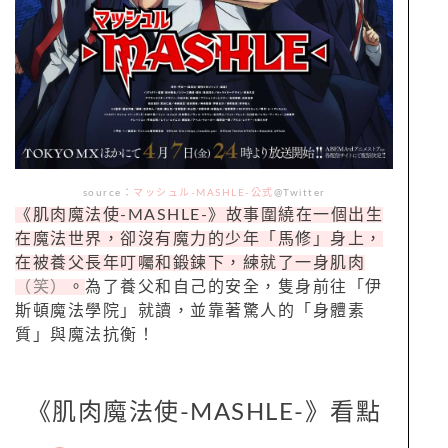
source：
マッシュル-MASHLE-公式
@Twitter
《肌肉魔法使-MASHLE-》故事圍繞在一個出生
在魔法世界，卻沒有魔力的少年「馬修」身上，
在被養父長年叮囑和鍛鍊下，練就了一身肌肉
（笑）
。
為了養父和自己的安全，隻身前往「伊
斯頓魔法學院」就讀，並靠著驚人的「身體素
質」與魔法抗衡！
《肌肉魔法使-MASHLE-》看點