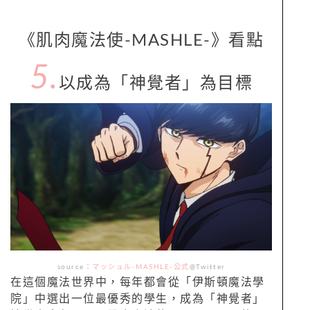
《肌肉魔法使-MASHLE-》看點
5.
以成為「神覺者」為目標
source：
マッシュル-MASHLE-公式
@Twitter
在這個魔法世界中，每年都會從「伊斯頓魔法學
院」中選出一位最優秀的學生，成為「神覺者」