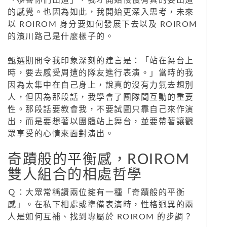
「恭喜你們出道」，我才開始慢慢有真的要出道
的感覺。也因為如此，我開始更深入思考，未來
以 ROIROM 身分要如何發展下去以及 ROIROM
的濱川路己是什麼樣子的。
甄選期間令我印象深刻的建言是：「站在舞台上
時，要去感受周遭的隊友進行表演。」當時的我
因為太集中在自己身上，說真的沒有力氣去想別
人，但因為那段話，我學會了團隊間互動的重要
性。那段話要教會我，不要試圖只靠自己來作演
出，而是要想著以團體站上舞台，並要帶著讓觀
眾享受的心情來面對演出。
奇蹟般的平衡感，ROIROM
雙人組合的相處哲學
Ｑ：大眾常稱讚兩位擁有一種「奇蹟般的平衡
感」。在私下相處或準備表演時，性格迥異的兩
人是如何互補、找到專屬於 ROIROM 的步調？