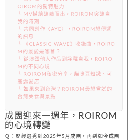
OIROM的獨特魅力
└ MV描繪破繭而出，ROIROM突破自
我的時刻
└ 共同創作〈AYE〉，ROIROM想傳遞
的訊息
└ 《CLASSIC WAVE》收錄曲，ROIRO
M的最愛是哪首？
└ 從演繹他人作品到詮釋自我，ROIRO
M的不同心境
└ ROIROM私密分享，貓咪豆知識、可
麗露愛店
└ 如果來到台灣？ROIROM最想嘗試的
台灣美食與景點
成團迎來一週年，ROIROM
的心境轉變
Ｑ：歷經選秀到2025年5月成團，再到如今成團