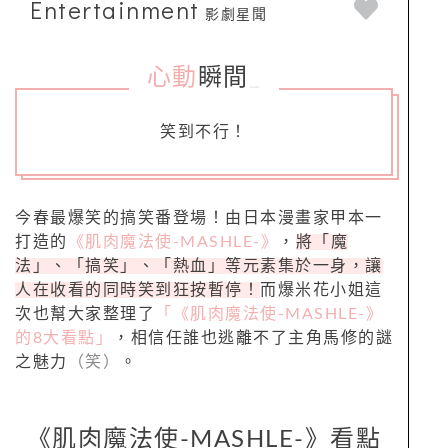
Entertainment
影劇星聞
心動
瞬間
_
笑到不行！
今春最爆笑的搞笑番登場！由日本漫畫家甲本一
打造的
《肌肉魔法使-MASHLE-》
，
將「魔
法」、「搞笑」、「熱血」等元素集於一身，讓
人在收看的同時笑到狂按暫停！
而爆米花小姐這
次也幫大家整理了
「《肌肉魔法使-MASHLE-》
的8大看點」
，相信任誰也逃離不了主角馬修的謎
之魅力
（笑）
。
《肌肉魔法使-MASHLE-》看點