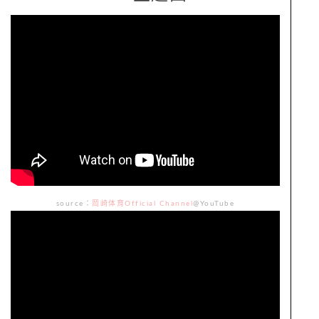
source：
岡崎体育Official Channel
@YouTube