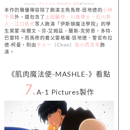
source：
マッシュル-MASHLE-公式
@Twitter
本作的聲優陣容除了飾演主角馬修·班地德的
小林
千晃
外，還包含了
上田麗奈、川島零士、石川界
人、江口拓也
等人飾演「伊斯頓魔法學院」的學
生萊蒙·埃爾文、芬·艾姆茲、蘭斯·克勞恩、多特·
巴雷特。而馬修的養父雷格羅·班地德、警官布拉
德·柯曼，則由
チョー
（Choo）
及小西克幸
飾
演。
《肌肉魔法使-MASHLE-》看點
7.
A-1 Pictures製作