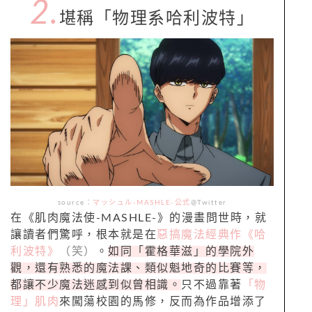
2.
堪稱「物理系哈利波特」
source：
マッシュル-MASHLE-公式
@Twitter
在《肌肉魔法使-MASHLE-》的漫畫問世時，就
讓讀者們驚呼，根本就是在
惡搞魔法經典作《哈
利波特》
（笑）
。
如同「霍格華滋」的學院外
觀，還有熟悉的魔法課、類似魁地奇的比賽等，
都讓不少魔法迷感到似曾相識。
只不過靠著
「物
理」肌肉
來闖蕩校園的馬修，反而為作品增添了