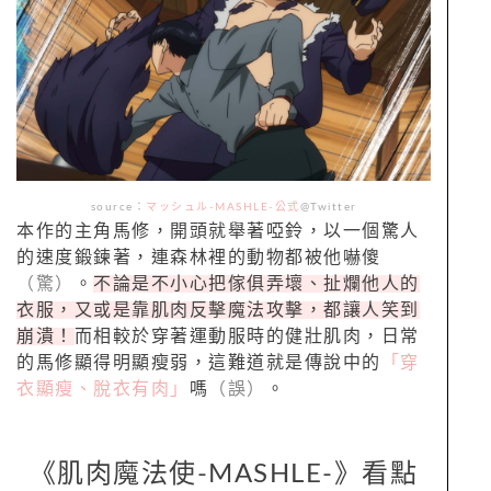
source：
マッシュル-MASHLE-公式
@Twitter
本作的主角馬修，開頭就舉著啞鈴，以一個驚人
的速度鍛鍊著，連森林裡的動物都被他嚇傻
（驚）
。
不論是不小心把傢俱弄壞、扯爛他人的
衣服，又或是靠肌肉反擊魔法攻擊，都讓人笑到
崩潰！
而相較於穿著運動服時的健壯肌肉，日常
的馬修顯得明顯瘦弱，這難道就是傳說中的
「穿
衣顯瘦、脫衣有肉」
嗎
（誤）
。
《肌肉魔法使-MASHLE-》看點