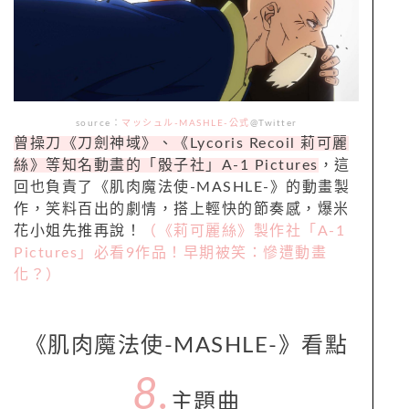
source：
マッシュル-MASHLE-公式
@Twitter
曾操刀《刀劍神域》、《Lycoris Recoil 莉可麗
絲》等知名動畫的「骰子社」A-1 Pictures
，這
回也負責了《肌肉魔法使-MASHLE-》的動畫製
作，笑料百出的劇情，搭上輕快的節奏感，爆米
花小姐先推再說！
（《莉可麗絲》製作社「A-1
Pictures」必看9作品！早期被笑：慘遭動畫
化？）
《肌肉魔法使-MASHLE-》看點
8.
主題曲