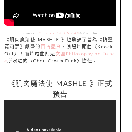
source：
アニプレックス チャンネル
@YouTube
《肌肉魔法使-MASHLE-》也邀請了曾為《精靈
寶可夢》獻聲的
岡崎體育
，演場片頭曲〈Knock
Out〉！而片尾曲則是
女團Philosophy no Danc
e
所演唱的〈Chou Cream Funk〉擔任。
《肌肉魔法使-MASHLE-》正式
預告