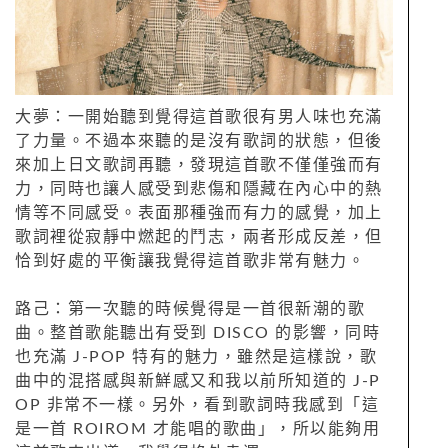
大夢：一開始聽到覺得這首歌很有男人味也充滿
了力量。不過本來聽的是沒有歌詞的狀態，但後
來加上日文歌詞再聽，發現這首歌不僅僅強而有
力，同時也讓人感受到悲傷和隱藏在內心中的熱
情等不同感受。表面那種強而有力的感覺，加上
歌詞裡從寂靜中燃起的鬥志，兩者形成反差，但
恰到好處的平衡讓我覺得這首歌非常有魅力。
路己：第一次聽的時候覺得是一首很新潮的歌
曲。整首歌能聽出有受到 DISCO 的影響，同時
也充滿 J-POP 特有的魅力，雖然是這樣說，歌
曲中的混搭感與新鮮感又和我以前所知道的 J-P
OP 非常不一樣。另外，看到歌詞時我感到「這
是一首 ROIROM 才能唱的歌曲」，所以能夠用