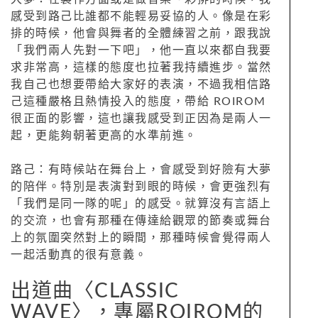
感受到路己比誰都不能輕易妥協的人。像是在彩
排的時候，他會與舞者的全體練習之前，跟我說
「我們兩人先對一下吧」，他一直以來都自我要
求非常高，這樣的態度也拉著我持續進步。當然
我自己也想要帶給大家好的表演，不過我相信路
己這種嚴格且熱情投入的態度，帶給 ROIROM
很正面的影響，這也讓我感受到正因為是兩人一
起，更能夠朝著更高的水準前進。
路己：有時候站在舞台上，會感受到好險有大夢
的陪伴。特別是表演對到眼的時候，會更強烈有
「我們是同一隊的呢」的感受。就算沒有言語上
的交流，也會有那種在傳達給觀眾的節奏或舞台
上的氛圍突然對上的瞬間，那種時候會覺得兩人
一起活動真的很有意義。
出道曲〈CLASSIC
WAVE〉，專屬ROIROM的