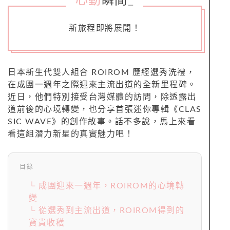
心動
瞬間
_
新旅程即將展開！
日本新生代雙人組合 ROIROM 歷經選秀洗禮，
在成團一週年之際迎來主流出道的全新里程碑。
近日，他們特別接受台灣媒體的訪問，除透露出
道前後的心境轉變，也分享首張迷你專輯《CLAS
SIC WAVE》的創作故事。話不多說，馬上來看
看這組潛力新星的真實魅力吧！
目錄
└ 成團迎來一週年，ROIROM的心境轉
變
└ 從選秀到主流出道，ROIROM得到的
寶貴收穫