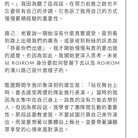
的。」我因為聽了這段話，在努力前進之餘也不
忘要保有自己的步調，它告訴了我用自己的方式
慢慢累積經驗的重要性。
路己：老實說一開始沒有什麼真實感受，直到看
到路上出現我們的廣告，或是收到粉絲的訊息說
「恭喜你們出道」，我才開始慢慢有真的要出道
的感覺。也因為如此，我開始更深入思考，未來
以 ROIROM 身分要如何發展下去以及 ROIROM
的濱川路己是什麼樣子的。
甄選期間令我印象深刻的建言是：「站在舞台上
時，要去感受周遭的隊友進行表演。」當時的我
因為太集中在自己身上，說真的沒有力氣去想別
人，但因為那段話，我學會了團隊間互動的重要
性。那段話要教會我，不要試圖只靠自己來作演
出，而是要想著以團體站上舞台，並要帶著讓觀
眾享受的心情來面對演出。