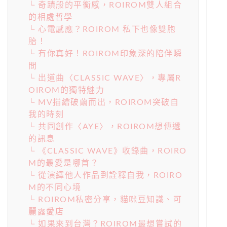
└ 奇蹟般的平衡感，ROIROM雙人組合
的相處哲學
└ 心電感應？ROIROM 私下也像雙胞
胎！
└ 有你真好！ROIROM印象深的陪伴瞬
間
└ 出道曲〈CLASSIC WAVE〉，專屬R
OIROM的獨特魅力
└ MV描繪破繭而出，ROIROM突破自
我的時刻
└ 共同創作〈AYE〉，ROIROM想傳遞
的訊息
└ 《CLASSIC WAVE》收錄曲，ROIRO
M的最愛是哪首？
└ 從演繹他人作品到詮釋自我，ROIRO
M的不同心境
└ ROIROM私密分享，貓咪豆知識、可
麗露愛店
└ 如果來到台灣？ROIROM最想嘗試的