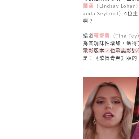
蘿涵
（Lindsay Lohan
anda Seyfried）
4位
啊？
編劇
蒂娜費
（Tina Fe
為其玩味性增加，獲得
電影版本，也承諾影迷
是：《歌舞青春》版的