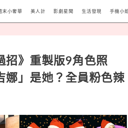
週末小奢華
美人計
影劇星聞
生活發現
手機小
過招》重製版9角色照
吉娜」是她？全員粉色辣