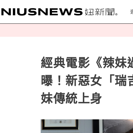
經典電影《辣妹
曝！新惡女「瑞
妹傳統上身