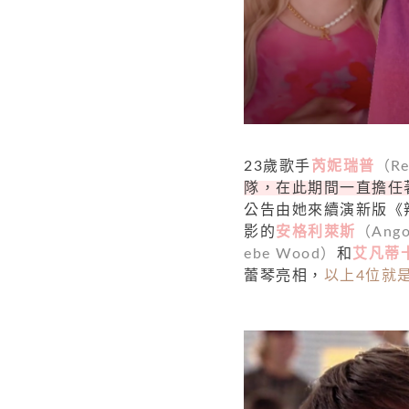
23歲歌手
芮妮瑞普
（Re
隊，在此期間一直擔任
公告由她來續演新版《
影的
安格利萊斯
（Ango
ebe Wood）
和
艾凡蒂
蕾琴亮相，
以上4位就是