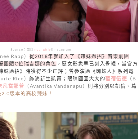
Source
：截自
meangirls
@instagram
neé Rapp）
從2018年就加入了《辣妹過招》音樂劇團
著團體C位瑞吉娜的角色
，惡女形象早已刻入骨裡，當官方
辣妹過招》時獲得不少正評；曾參演過《蜘蛛人》系列電
urie Rice）
飾演新生凱蒂；眼睛圓圓大大的
蓓蓓伍德
（B
卡凡當娜普
（Avantika Vandanapu）
則將分別以凱倫、葛
2.0版本的高校辣妹！