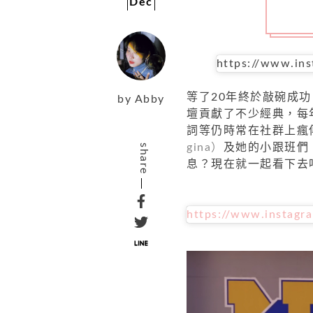
Dec
https://www.in
等了20年終於敲碗成功
by
Abby
壇貢獻了不少經典，每年
詞等仍時常在社群上瘋
gina）
及她的小跟班們
share
息？現在就一起看下去
https://www.instag