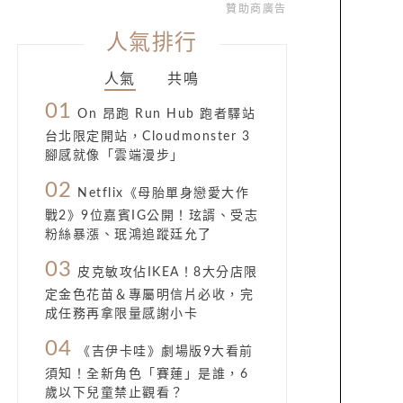
贊助商廣告
人氣排行
人氣
共鳴
01
On 昂跑 Run Hub 跑者驛站
台北限定開站，Cloudmonster 3
腳感就像「雲端漫步」
02
Netflix《母胎單身戀愛大作
戰2》9位嘉賓IG公開！玹諝、受志
粉絲暴漲、珉鴻追蹤廷允了
03
皮克敏攻佔IKEA！8大分店限
定金色花苗＆專屬明信片必收，完
成任務再拿限量感謝小卡
04
《吉伊卡哇》劇場版9大看前
須知！全新角色「賽蓮」是誰，6
歲以下兒童禁止觀看？