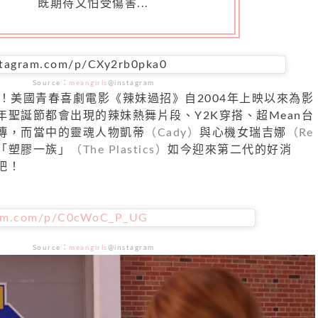
既期待又怕受傷害...
stagram.com/p/CXy2rb0pka0
Source
：
meangirls
@instagram
！美國青春喜劇電影《辣妹過招》自2004年上映以來為影
聖誕節都會出現的辣妹熱舞片段、Y2K穿搭、超Mean台
傳，而當中的靈魂人物凱蒂
（Cady）
與心機女瑞吉娜
（Re
「塑膠一族」
（The Plastics）
如今迎來第二代的好消
吧！
ram.com/p/C0cWoC_P_UG
Source
：
meangirls
@instagram