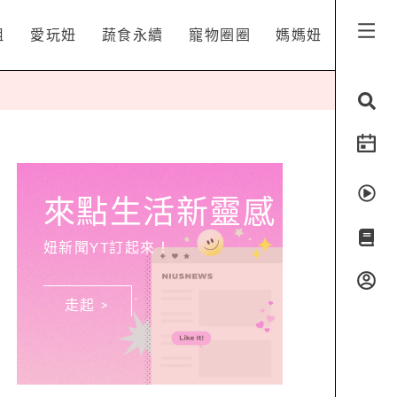
姐
愛玩妞
蔬食永續
寵物圈圈
媽媽妞
來點生活新靈感
妞新聞YT訂起來！
走起 >