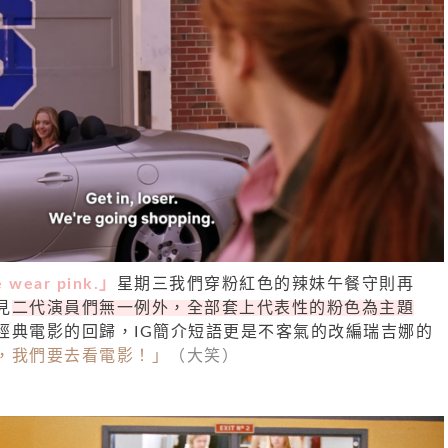
 wear pink.」
星期三我們穿粉紅色的辣妹午餐守則再
見
二代演員們無一例外，全部套上代表性的粉色為主題
經典電影的回歸，IG簡介短語更是不客氣的改編瑞吉娜的
，我們要去看電影！」
（大笑）