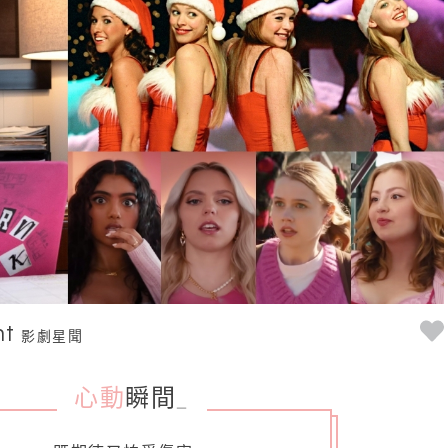
nt
影劇星聞
心動
瞬間
_