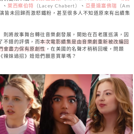
）
、
萊西察伯特
（Lacey Chabert）
、
亞曼達塞佛瑞
（Am
主演皆未回歸而激怒鐵粉，甚至很多人不知道原來有出續集
y）
則將故事舞台轉往音樂劇發展，開始在百老匯巡演，因
了不錯的評價，而
本次電影續集是由音樂劇重新被改編回
們會盡力保有原創性
，在美國的名聲才稍稍回暖，問題
《辣妹過招》妞妞們願意買單嗎？