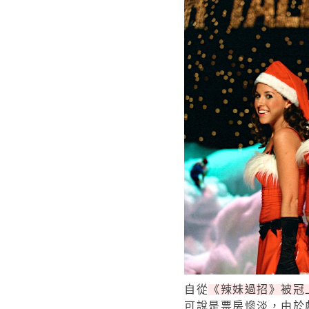
自從
《辣妹過招》被冠
可說是票房慘淡，由於