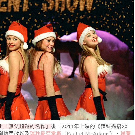
上「無法超越的名作」
後，2011年上映的《辣妹過招2》
劇情更改以及
瑞秋麥亞當斯
（Rachel McAdams）
、
琳賽