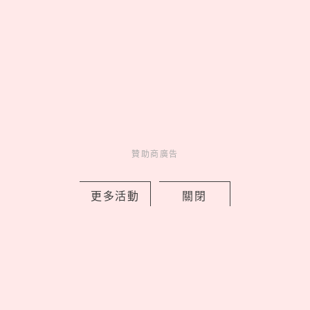
光」系列買一送一，美到捨不得只藏起
來
by PRSTANd
Charming
美人計
18 hours ago
贊助商廣告
更多活動
關閉
lululemon 2026 秋季 Fast and Free™
跑步系列登場，用撞色穿出你的運動時
尚
by PRSTANd