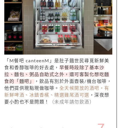
「M餐吧 canteenM」是肚子餓世民尋覓新鮮美
食和香醇咖啡的好去處，
早餐時段除了基本沙
拉、麵包、粥品自助式之外，還可客製化想吃麵
食的「麵吧」
，飲品有別於外面壺裝/機台咖啡，
他們提供現點現做咖啡。
全天候開放的酒吧，有
新鮮啤酒、冰鎮香檳、精選雞尾酒可選
，深夜想
要小酌也不是問題！
（未成年請勿飲酒）