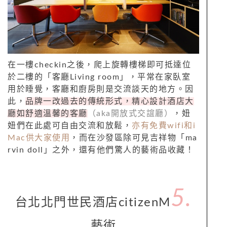
在一樓checkin之後，爬上旋轉樓梯即可抵達位
於二樓的「客廳Living room」，平常在家臥室
用於睡覺，客廳和廚房則是交流談天的地方。因
此，
品牌一改過去的傳統形式，精心設計酒店大
廳如舒適溫馨的客廳
（aka開放式交誼廳）
，妞
妞們在此處可自由交流和放鬆，
亦有免費wifi和i
Mac供大家使用
，而在沙發區除可見吉祥物「ma
rvin doll」之外，還有他們驚人的藝術品收藏！
5.
台北北門世民酒店citizenM
藝術