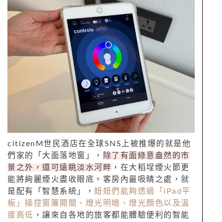
citizenM世民酒店在全球SNS上被推爆的就是他
們家的「大面落地窗」，
除了有面綠意盎然的市
景之外，還可遠眺淡水河畔
，在大稻埕煙火節更
能將絢麗煙火盡收眼底。客房內最吸睛之處，就
是配有「智慧系統」，
妞妞們能夠透過「iPad平
板」操控窗簾開關、燈光明暗、燈光顏色以及溫
度高低
，讓來自各地的旅客都能體驗便利的智能