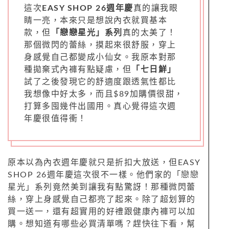
這次
EASY SHOP 26週年慶
真的讓我眼
睛一亮，本來只是想說內衣就買基本
款，但
「戀戀星光」系列
真的太美了！
那個微閃的蕾絲，摸起來很舒服，穿上
身感覺自己都變成小仙女。我原本對那
種拋棄式內褲有點疑慮，但
「七日鮮」
試了之後發現它的舒適度跟透氣性都比
我想像中好太多，而且$89加購價很甜，
打算多囤幾件出國用。真心覺得這次週
年慶很值得衝！
原本以為內衣週年慶就只是折扣大放送，但EASY
SHOP 26週年慶這次很不一樣。他們家的「戀戀
星光」系列竟然美到讓我有點驚訝！那種微閃蕾
絲，穿上身感覺自己都亮了起來。除了超划算的
買一送一，還有超實用的好禮跟健康內褲可以加
購。想知道有哪些必買清單嗎？趕快往下看，幫