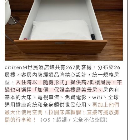
citizenM世民酒店總共有267間客房，分布於26
層樓，客房內裝經過品牌精心設計，統一規格房
型，
入住時以「隨機形式」提供高/低樓層房，不
過也可選擇「加價」保證高樓層美景房。
房內有
基本的大床、電視串流、免費電影、wifi、全球
通用插座系統和全身鏡供世民使用。
再加上他們
最大化使用空間，拉開床底櫃體，直接可擺放攤
開的行李箱！
（OS：超讚，完全不佔空間）