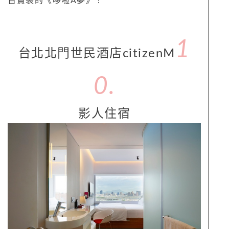
百寶袋的《哆啦A夢》！
1
台北北門世民酒店citizenM
0.
影人住宿