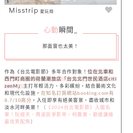
Misstrip
愛玩妞
心動
瞬間
_
那面窗也太美！
作為《台北電影節》多年合作對象！
位在北車和
西門町商圈的荷蘭潮旅店「台北北門世民酒店citi
zenM」
主打年輕活力、多彩繽紛，結合藝術文化
和現代化設施，
在知名訂房網站booking.com有
8.7/10高分
，入住即享有絕美窗景，盡收城市和
淡水河畔美景！
（
《2024台北電影節》入圍名
單！阮經天、周渝民爭影帝，柯震東、劉俊謙搶
最佳男配角
）