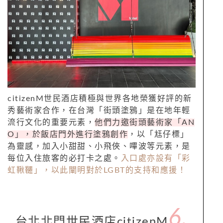
citizenM世民酒店積極與世界各地榮獲好評的新
秀藝術家合作，在台灣「街頭塗鴉」是在地年輕
流行文化的重要元素，
他們力邀街頭藝術家「AN
O」，於飯店門外進行塗鴉創作
，以「尪仔標」
為靈感，加入小甜甜、小飛俠、嗶波等元素，是
每位入住旅客的必打卡之處。
入口處亦設有「彩
虹鞦韆」，以此闡明對於LGBT的支持和應援！
6.
台北北門世民酒店citizenM