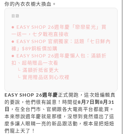
你的內衣衣櫥大換血。
目錄
● EASY SHOP 26週年慶「戀戀星光」買
一送一，七夕戰袍直接收
● EASY SHOP 官網獨家：話題「七日鮮內
褲」$89銅板價加購
● EASY SHOP 26週年慶懶人包：滿額折
扣、超萌贈品一次看
└ 滿額折抵省更大
└ 實用贈品送到心坎裡
EASY SHOP 26週年慶
正式開跑，這次妞編輯真
的要說，他們很有誠意！時間從
8月7日到8月31
日
，在全台門市、官網跟各大電商平台都能買。
本來想說週年慶就是那樣，沒想到竟然還出了這
麼多讓人眼睛一亮的新品跟活動，根本是把妞妞
們寵上天了！