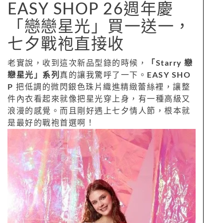
EASY SHOP 26週年慶
「戀戀星光」買一送一，
七夕戰袍直接收
老實說，收到這次新品型錄的時候，
「Starry 戀
戀星光」系列
真的讓我驚呼了一下。
EASY SHO
P
把低調的微閃銀色珠片織進精緻蕾絲裡，讓整
件內衣看起來就像把星光穿上身，有一種高級又
浪漫的感覺。而且剛好遇上七夕情人節，根本就
是最好的戰袍首選啊！