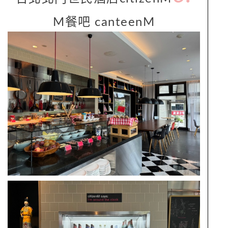
M餐吧 canteenM