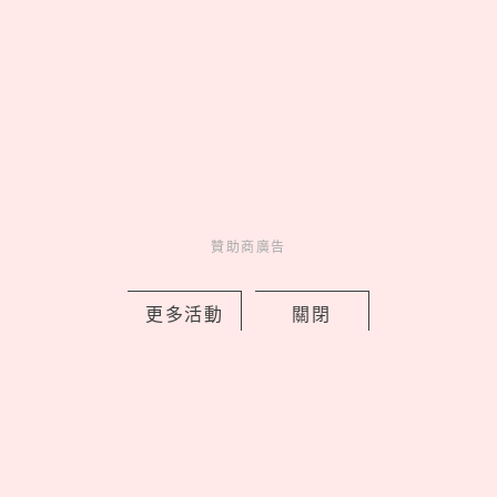
Fun
吃喝玩樂
1 hours ago
贊助商廣告
《鏈鋸人》蕾潔篇快閃店免費入場！蕾
更多活動
關閉
潔＆淀治花火約會燈箱必拍，超萌波奇
塔迴力車太欠收
by Noah
Events
展演活動
17 hours ago