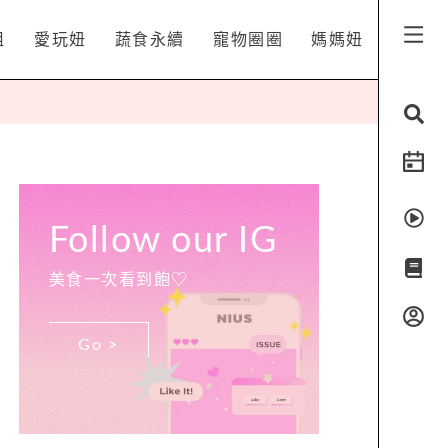
姐
愛玩妞
蔬食永續
寵物圈圈
媽媽妞
Follow our IG
美食一次看到飽♡
Go >