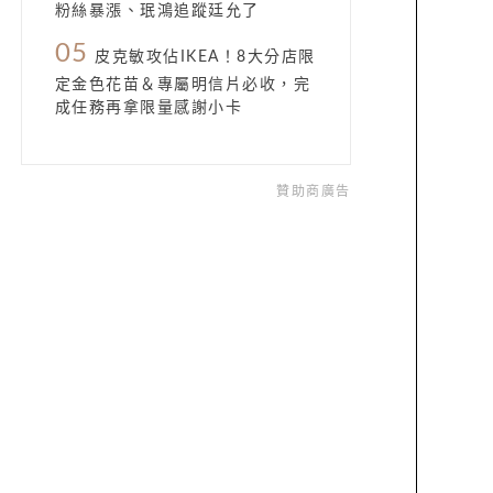
粉絲暴漲、珉鴻追蹤廷允了
05
皮克敏攻佔IKEA！8大分店限
定金色花苗＆專屬明信片必收，完
成任務再拿限量感謝小卡
贊助商廣告