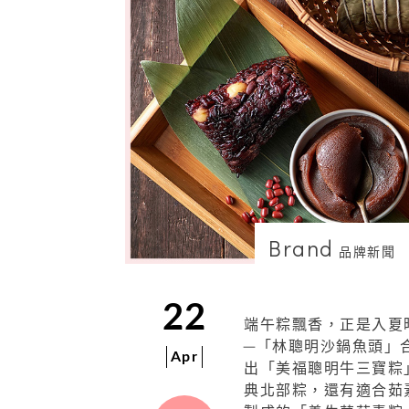
Brand
品牌新聞
22
端午粽飄香，正是入夏
─「林聰
明沙鍋魚頭」
Apr
出「美福聰明牛三寶
粽
典北部粽，還有適合茹