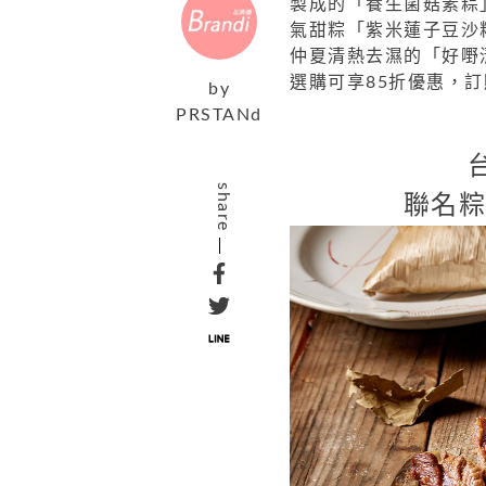
製成的「養生菌菇素粽
氣甜粽「紫米蓮子豆沙
仲夏清熱去濕的「好嘢
選購可享85折優惠，訂購
by
PRSTANd
share
聯名粽