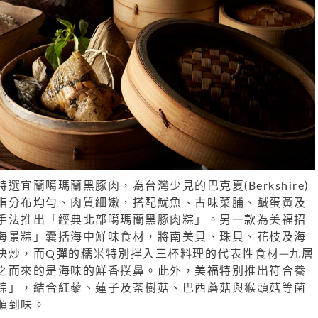
宜蘭噶瑪蘭黑豚肉，為台灣少見的巴克夏(Berkshire)
脂分布均勻、肉質細嫩，搭配魷魚、古味菜脯、鹹蛋黃及
手法推出「經典北部噶瑪蘭黑豚肉粽」。另一款為美福招
海景粽」囊括海中鮮味食材，將南美貝、珠貝、花枝及海
快炒，而Q彈的糯米特別拌入三杯料理的代表性食材─九層
之而來的是海味的鮮香撲鼻。此外，美福特別推出符合養
粽」，結合紅藜、蓮子及茶樹菇、巴西蘑菇與猴頭菇等菌
順到味。