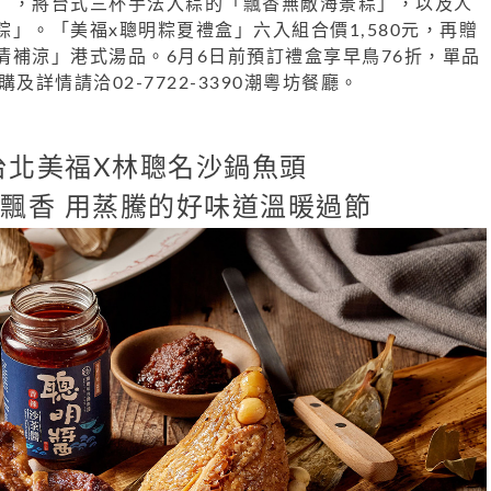
」，將台式三杯手法
入粽的「飄香無敵海景粽」，以及人
粽」。「美福x聰明粽夏禮盒」
六入組合價1,580元，再贈
清補涼」港式湯品。6月6日前預訂禮盒享
早鳥76折，單品
及詳情請洽02-7722-3390潮粵坊餐廳。
台北美福X林聰名沙鍋魚頭
飄香 用蒸騰的好味道溫暖過節