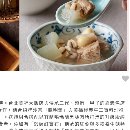
時。台北美福大飯店與傳承三代、超過一甲子的嘉義名店
合作，結合招牌沙茶「聰明醬」與美福經典牛三寶料理推
」。送禮組合搭配以宜蘭噶瑪蘭黑豚肉所打造的升級版經
素者，添
加有「穀類紅寶石」稱號的紅藜與多款養生菇類