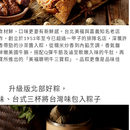
食材鮮，口味更要有新鮮感。台北美福與嘉義知名老店
作，創立於1953年至今已超過一甲子的排隊名店，深獲許
香帶勁的沙茶醬入粽，從糯米炒香到內餡烹調，香氣馥
鮮嫩美國牛
腩，搭配Q彈牛筋及滷至軟嫩入味的牛肚，再
寶所推出的「美福聰明
牛三寶粽」，品粽更像是品味佳
升級版北部好粽，
味、台式三杯
將台灣味包入粽子