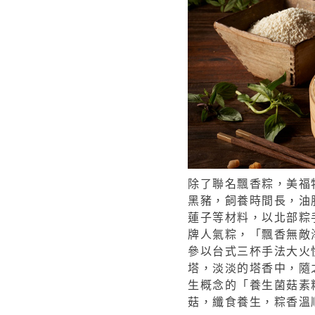
除了聯名飄香粽，美福特選
黑豬，飼養時間長，油
蓮子等材料，以北部粽
牌人氣粽，「飄香無敵
參以台式三杯手法大火
塔，淡淡的塔香中，隨
生概念的「養生菌菇素
菇，纖食養生，粽香溫