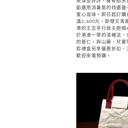
來深受好
評，擁有稻米
餡選用消暑氣的特
選蓮
蜜心滋味。
即日起訂購
滿1,600元，即贈
文青
港的王志孚行政主廚細
於港澳一帶的清補涼，
的薏仁，與山藥、芡實
粽禮盒另享優惠折扣，消
歡迎來電預購。