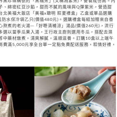
界黑珍珠稱號的「黑糯米」(又稱為紫米)，營養成份高。內
子、綿密紅豆沙餡，甜而不膩的風味與Q彈紫米，營造甜
台北美福大飯店「美福x聰明 粽夏禮盒」乙盒或單品選購
風防水保冷袋乙只(價值480元)。選購禮盒每組加贈來自香
心熬煮
的老火湯─「好嘢清補涼」湯品(價值260元)，流行
多選以當季瓜果入
湯，王行政主廚則選用冬瓜，搭配去濕
等中藥材燉煮，清爽解膩，溫
順滋養。訂購10盒以上端午
費滿5,000元享全台單一定點免費配送
服務，粽情好禮，