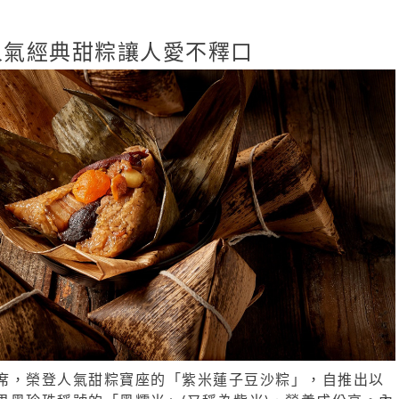
人氣經典甜粽讓人愛不釋口
席，榮登人氣甜粽寶座的「紫米蓮子豆沙粽」，自推出以