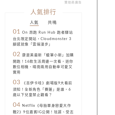
贊助商廣告
人氣排行
人氣
共鳴
01
On 昂跑 Run Hub 跑者驛站
台北限定開站，Cloudmonster 3
腳感就像「雲端漫步」
02
康是美最新「蠟筆小新」加購
開跑！16款生活周邊一次看，迷你
數位相機、晴雨兩用自動傘可愛又
實用
03
《吉伊卡哇》劇場版9大看前
須知！全新角色「賽蓮」是誰，6
歲以下兒童禁止觀看？
04
Netflix《母胎單身戀愛大作
戰2》9位嘉賓IG公開！玹諝、受志