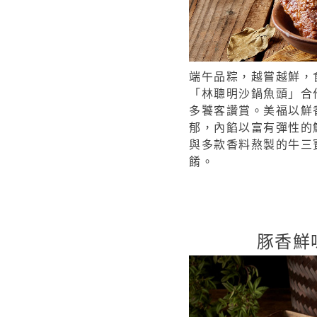
端午品粽，越嘗越鮮，
「林聰明沙
鍋魚頭」合
多饕客讚賞。美福以
鮮
郁，內餡以富有彈性的
與多款香料熬製的牛三
餚。
豚香鮮