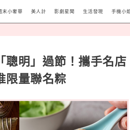
週末小奢華
美人計
影劇星聞
生活發現
手機小
「聰明」過節！攜手名店
推限量聯名粽