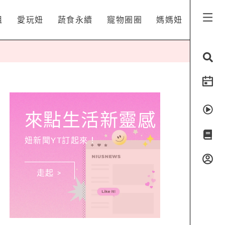
姐
愛玩妞
蔬食永續
寵物圈圈
媽媽妞
來點生活新靈感
妞新聞YT訂起來！
走起 >