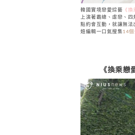
韓國實境戀愛綜藝
《換
上演著霸總、虐戀、四
點約會互動，就讓無法
妞編輯一口氣搜集
14
《換乘戀