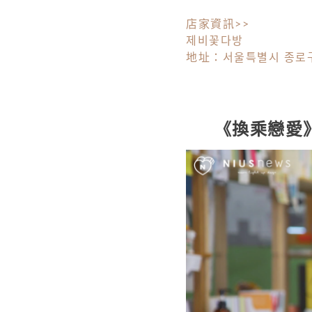
店家資訊>>
제비꽃다방
地址：서울특별시 종로구
《換乘戀愛