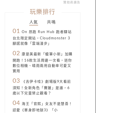
贊助商廣告
玩樂排行
人氣
共鳴
01
On 昂跑 Run Hub 跑者驛站
台北限定開站，Cloudmonster 3
腳感就像「雲端漫步」
02
康是美最新「蠟筆小新」加購
開跑！16款生活周邊一次看，迷你
數位相機、晴雨兩用自動傘可愛又
實用
03
《吉伊卡哇》劇場版9大看前
須知！全新角色「賽蓮」是誰，6
歲以下兒童禁止觀看？
04
海王「官熙」女友不是慧善！
認愛《單身即地獄3》「小