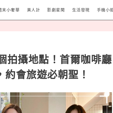
週末小奢華
美人計
影劇星聞
生活發現
手機小
4個拍攝地點！首爾咖啡廳
，約會旅遊必朝聖！