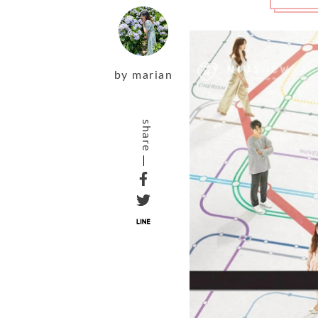
by
marian
share