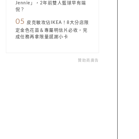
Jennie」，2年前雙人籃球早有端
倪？
05
皮克敏攻佔IKEA！8大分店限
定金色花苗＆專屬明信片必收，完
成任務再拿限量感謝小卡
贊助商廣告