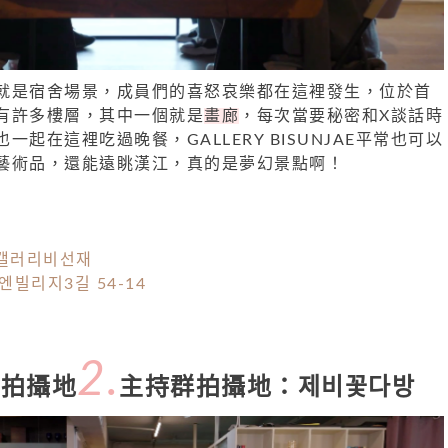
就是宿舍場景，成員們的喜怒哀樂都在這裡發生，位於首
有許多樓層，其中一個就是
畫廊
，每次當要秘密和X談話時
起在這裡吃過晚餐，GALLERY BISUNJAE平常也可以
藝術品，還能遠眺漢江，真的是夢幻景點啊！
E 갤러리비선재
빌리지3길 54-14
2.
》拍攝地
主持群拍攝地：제비꽃다방