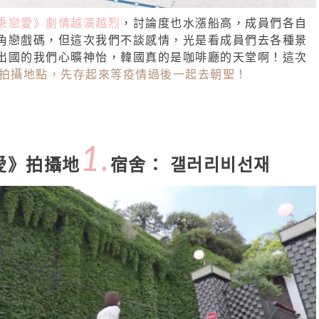
乘戀愛》劇情越演越烈
，討論度也水漲船高，成員們各自
角戀戲碼，但這次我們不談感情，光是看成員們去各種景
出國的我們心曠神怡，韓國真的是咖啡廳的天堂啊！這次
個拍攝地點，先存起來等疫情過後一起去朝聖！
1.
愛》拍攝地
宿舍： 갤러리비선재