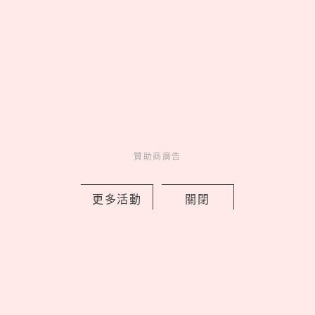
橫掃6大獎安耐曬「膠原保
濕 × 美肌潤色水凝乳」抗
摩擦不沾衣、冷氣房保濕
神物
贊助商廣告
來點生活新靈感
贊助商廣告
妞新聞YT訂起來！
更多活動
關閉
走起 >