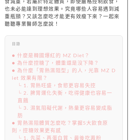
食減重，若屬於特定體質，即使嚴格控制飲食，
也未必能達到理想效果。究竟哪些人容易遇到減
重瓶頸？又該怎麼吃才能更有效瘦下來？一起來
聽聽專業醫師怎麼說！
目錄
● 什麼是韓國爆紅的 MZ Diet？
● 為什麼控糖了，體重還是沒下降？
● 為什麼「胃熱濕阻型」的人，光靠 MZ D
iet 效果有限？
└ 1. 胃熱旺盛，食慾更容易失控
└ 2. 脾胃運化失衡，吃得健康也容易一
直餓
└ 3. 濕氣阻礙代謝，熱量更容易變成脂
肪
● 胃熱濕阻體質怎麼吃？掌握5大飲食原
則，控糖效果更有感
└ 1. 先菜、再蛋白質、最後吃澱粉