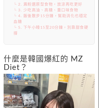
└ 2. 澱粉選原型食物，放涼再吃更好
└ 3. 少吃高油、高糖、重口味食物
└ 4. 飯後散步15分鐘，幫助消化也穩定
血糖
└ 5. 下午小睡15至20分鐘，別靠甜食硬
撐
什麼是韓國爆紅的 MZ
Diet？