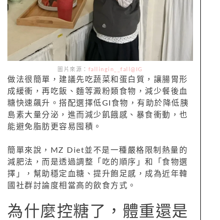
圖片來源：
fallingin__fall@IG
做法很簡單，建議先吃蔬菜和蛋白質，讓腸胃形
成緩衝，再吃飯、麵等澱粉類食物，減少餐後血
糖快速飆升。搭配選擇低GI食物，有助於降低胰
島素大量分泌，進而減少飢餓感、暴食衝動，也
能避免脂肪更容易囤積。
簡單來說，MZ Diet並不是一種嚴格限制熱量的
減肥法，而是透過調整「吃的順序」和「食物選
擇」，幫助穩定血糖、提升飽足感，成為近年韓
國社群討論度相當高的飲食方式。
為什麼控糖了，體重還是