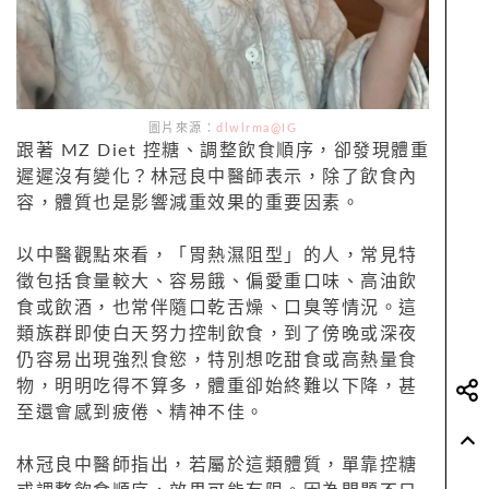
圖片來源：
dlwlrma@IG
跟著 MZ Diet 控糖、調整飲食順序，卻發現體重
遲遲沒有變化？林冠良中醫師表示，除了飲食內
容，體質也是影響減重效果的重要因素。
以中醫觀點來看，「胃熱濕阻型」的人，常見特
徵包括食量較大、容易餓、偏愛重口味、高油飲
食或飲酒，也常伴隨口乾舌燥、口臭等情況。這
類族群即使白天努力控制飲食，到了傍晚或深夜
仍容易出現強烈食慾，特別想吃甜食或高熱量食
物，明明吃得不算多，體重卻始終難以下降，甚
至還會感到疲倦、精神不佳。
林冠良中醫師指出，若屬於這類體質，單靠控糖