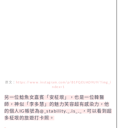
原文：
https://www.instagram.com/p/B1FQEUAD9U9/?img_i
ndex=1
另一位鯰魚女嘉賓「安柾垠」，也是一位韓醫
師，神似「李多慧」的魅力笑容超有感染力，他
的個人IG帳號為@_stability._.is_._，可以看到超
多柾垠的旅遊打卡照。