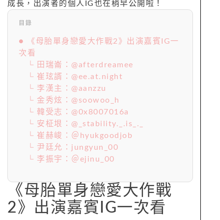
成長，出演者的個人IG也在稍早公開啦！
目錄
● 《母胎單身戀愛大作戰2》出演嘉賓IG一
次看
└ 田瑞崙：@afterdreamee
└ 崔玹諝：@ee.at.night
└ 李漢主：@aanzzu
└ 金秀炫：@soowoo_h
└ 韓受志：@0x8007016a
└ 安柾垠：@_stability._.is_._
└ 崔赫峻：＠hyukgoodjob
└ 尹廷允：jungyun_00
└ 李振宇：＠ejinu_00
《母胎單身戀愛大作戰
2》出演嘉賓IG一次看