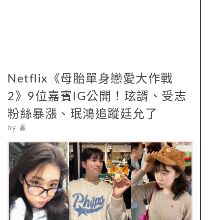
Netflix《母胎單身戀愛大作戰
2》9位嘉賓IG公開！玹諝、受志
粉絲暴漲、珉鴻追蹤廷允了
by
喬