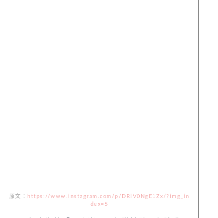
原文：
https://www.instagram.com/p/DRlV0NgE1Zx/?img_in
dex=5