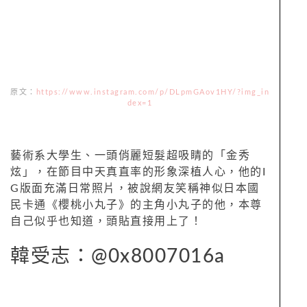
原文：
https://www.instagram.com/p/DLpmGAov1HY/?img_in
dex=1
藝術系大學生、一頭俏麗短髮超吸睛的「金秀
炫」，在節目中天真直率的形象深植人心，他的I
G版面充滿日常照片，被說網友笑稱神似日本國
民卡通《櫻桃小丸子》的主角小丸子的他，本尊
自己似乎也知道，頭貼直接用上了！
韓受志：@0x8007016a