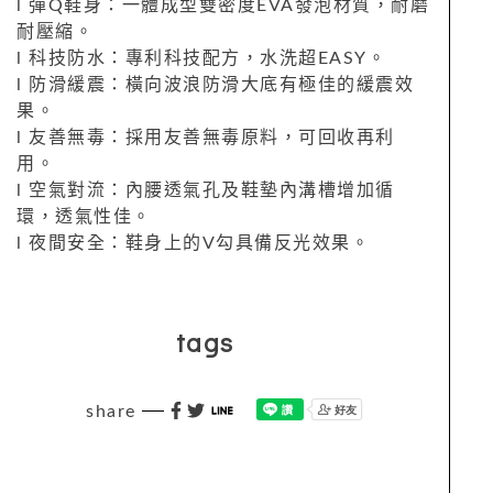
l 彈Q鞋身：一體成型雙密度EVA發泡材質，耐磨
耐壓縮。
l 科技防水：專利科技配方，水洗超EASY。
l 防滑緩震：橫向波浪防滑大底有極佳的緩震效
果。
l 友善無毒：採用友善無毒原料，可回收再利
用。
l 空氣對流：內腰透氣孔及鞋墊內溝槽增加循
環，透氣性佳。
l 夜間安全：鞋身上的V勾具備反光效果。
tags
share