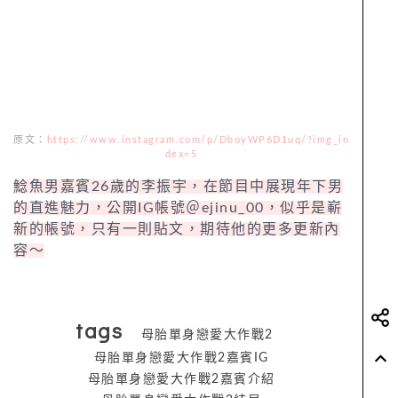
原文：
https://www.instagram.com/p/DboyWP6D1uq/?img_in
dex=5
鯰魚男嘉賓26歲的李振宇，在節目中展現年下男
的直進魅力，公開IG帳號＠ejinu_00，似乎是嶄
新的帳號，只有一則貼文，期待他的更多更新內
容～
tags
母胎單身戀愛大作戰2
母胎單身戀愛大作戰2嘉賓IG
母胎單身戀愛大作戰2嘉賓介紹