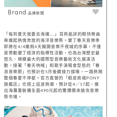
Brand
品牌新聞
「每到夏天我要去海邊….」耳熟能詳的輕快樂曲
串連起熱情奔放的海洋音樂祭。墾丁春天音樂季
即將在4/4連假4天揭開音樂不夜城的序幕，不僅
是帶動墾丁經濟的指標性活動，也為台灣歷史最
悠久、規模最大的國際型音樂藝術文化展演活
動。接著「春天吶喊」和歌手演唱會型態的「春
浪音樂節」也預計在5月後續接力撐場，一路熱鬧
整個春夏不停歇。官方直營的「蝦皮商城PONY
旗艦店」也搭上這波熱潮，預計從4／17起，推
出海灘重裝備全面490元起的驚爆價來搶攻音樂
祭市場。