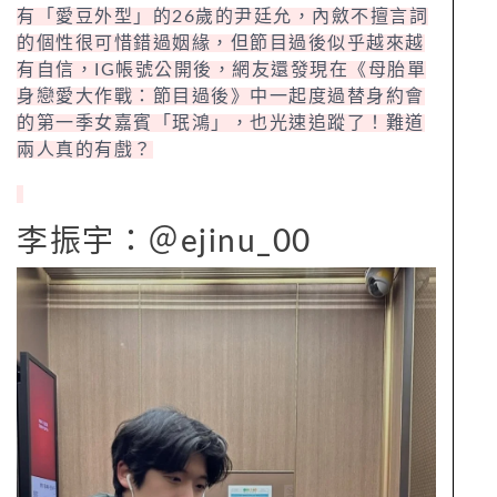
有「愛豆外型」的26歲的尹廷允，內斂不擅言詞
的個性很可惜錯過姻緣，但節目過後似乎越來越
有自信，IG帳號公開後，網友還發現在《母胎單
身戀愛大作戰：節目過後》中一起度過替身約會
的第一季女嘉賓「珉鴻」，也光速追蹤了！難道
兩人真的有戲？
李振宇：＠ejinu_00