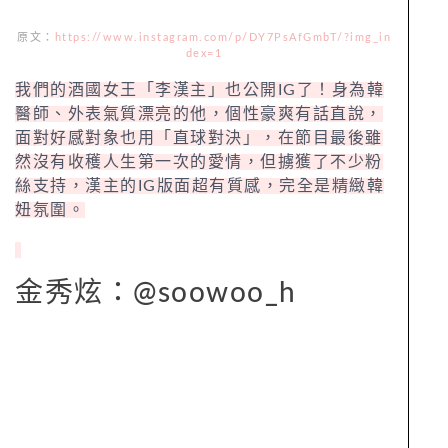
原文：
https://www.instagram.com/p/DY7PsAfGmbT/?img_in
dex=1
我們的酒國女王「李漢主」也公開IG了！身為韓
醫師、外表氣質漂亮的他，個性豪爽有話直說，
面對好感對象也用「直球對決」，在節目最後雖
然沒有收穫人生第一次的愛情，但擄獲了不少粉
絲支持，漢主的IG版面超有質感，完全是精緻韓
妞氛圍。
金秀炫：@soowoo_h