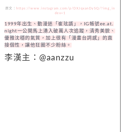
原文：
https://www.instagram.com/p/DXJqxanDySQ/?img_in
dex=1
1999年出生、動漫迷「崔玹諝」，IG帳號ee.at.
night一公開馬上湧入破萬人次追蹤，清秀美貌、
優雅沈穩的氣質，加上很有「漫畫台詞感」的直
接個性，讓他狂圈不少粉絲。
李漢主：@aanzzu