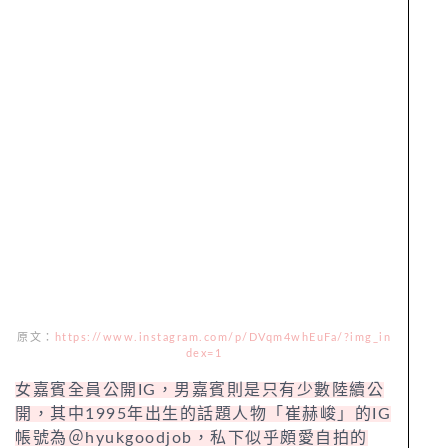
原文：
https://www.instagram.com/p/DVqm4whEuFa/?img_in
dex=1
女嘉賓全員公開IG，男嘉賓則是只有少數陸續公
開，其中1995年出生的話題人物「崔赫峻」的IG
帳號為＠hyukgoodjob，私下似乎頗愛自拍的