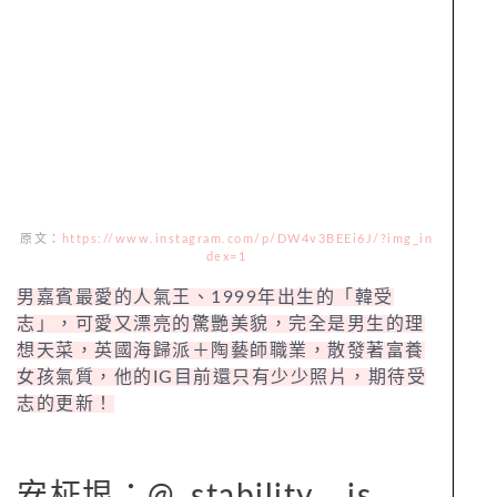
原文：
https://www.instagram.com/p/DW4v3BEEi6J/?img_in
dex=1
男嘉賓最愛的人氣王、1999年出生的「韓受
志」，可愛又漂亮的驚艷美貌，完全是男生的理
想天菜，英國海歸派＋陶藝師職業，散發著富養
女孩氣質，他的IG目前還只有少少照片，期待受
志的更新！
安柾垠：@_stability._.is_._