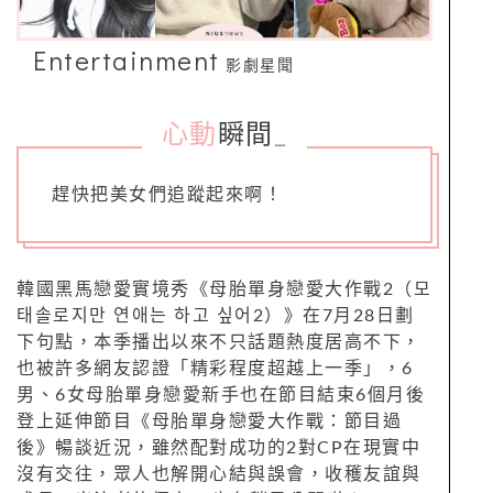
Entertainment
影劇星聞
心動
瞬間
_
趕快把美女們追蹤起來啊！
韓國黑馬戀愛實境秀《母胎單身戀愛大作戰2（모
태솔로지만 연애는 하고 싶어2）》在7月28日劃
下句點，本季播出以來不只話題熱度居高不下，
也被許多網友認證「精彩程度超越上一季」，6
男、6女母胎單身戀愛新手也在節目結束6個月後
登上延伸節目《母胎單身戀愛大作戰：節目過
後》暢談近況，雖然配對成功的2對CP在現實中
沒有交往，眾人也解開心結與誤會，收穫友誼與