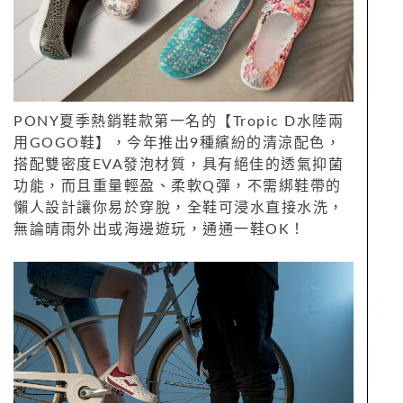
PONY夏季熱銷鞋款第一名的【Tropic D水陸兩
用GOGO鞋】，今年推出9種繽紛的清涼配色，
搭配雙密度EVA發泡材質，具有絕佳的透氣抑菌
功能，而且重量輕盈、柔軟Q彈，不需綁鞋帶的
懶人設計讓你易於穿脫，全鞋可浸水直接水洗，
無論晴雨外出或海邊遊玩，通通一鞋OK！