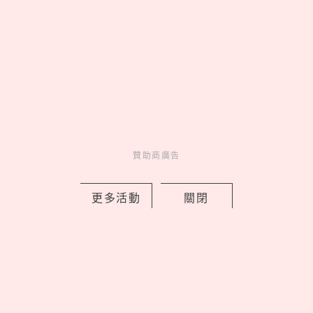
2026文博會10大必買IP推薦！WASABI
贊助商廣告
未來版盲盒、變種吉娃娃聯名《海綿寶
寶》，屎蛋唐尼荷包失守
更多活動
關閉
by copi
Events
展演活動
1 days ago