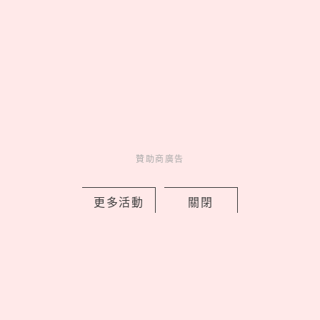
2026迷客夏10大消暑飲料菜單！「珍珠
娜杯紅茶拿鐵」成人氣王，「海鹽芒果
贊助商廣告
綠＋綠茶凍」隱藏必點
by Noah
更多活動
關閉
Fun
吃喝玩樂
1 days ago