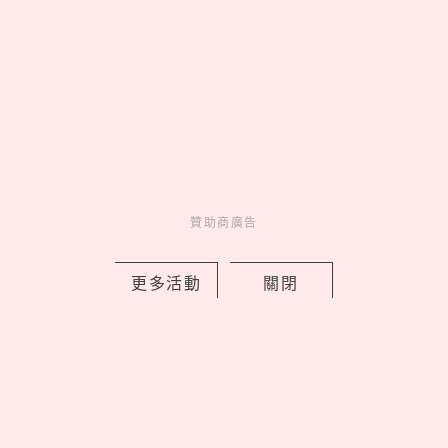
美人計
11 hours ago
贊助商廣告
Bifesta抗痘卸妝棉一張解決夏季油光爆
痘，意外清爽只要189元！
更多活動
關閉
by 妞編輯
Charming
美人計
11 hours ago