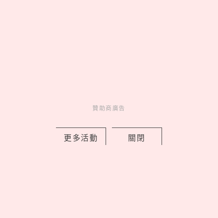
腳感就像「雲端漫步」
03
《吉伊卡哇》劇場版9大看前
須知！全新角色「賽蓮」是誰，6
歲以下兒童禁止觀看？
04
海王「官熙」女友不是慧善！
認愛《單身即地獄3》「小
Jennie」，2年前雙人籃球早有端
倪？
贊助商廣告
05
聚會必玩！精選25道推理懸
疑「海龜湯」題目，牛吃草、手機
更多活動
關閉
細思極恐！
latest news
_