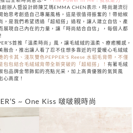
們推出全新時尚意念～
「The Power in Me！我就是力
胡椒包創辦人暨設計師陳艾瑪EMMA CHEN表示，時尚潮流衍
開始思考創造自己專屬風格，這是很值得振奮的！
帶給椒
尚，是我們希望透過「超組搭」過程，讓人建立自信、產
而展現自己內在的力量，讓「時尚結合自信」，每個人都
！
PER’S首推「溫柔時尚」風，讓毛絨絨的溫柔、療癒觸感，
美融合，推出讓人看了忍不住想多靠近的可愛暖心毛絨絨
的卡其、淺灰雙色PEPPER'S Reese 水貂毛背帶，不僅
是包包結合毛絨絨背帶全新突破的「超組搭」！
有著毛絨
椒包品牌金幣飾釦的亮點光采，加上高貴優雅的氣質風
出心高度！
PER’S ~ One Kiss 啵啵親時尚