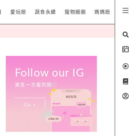
姐
愛玩妞
蔬食永續
寵物圈圈
媽媽妞
Follow our IG
美食一次看到飽♡
Go >