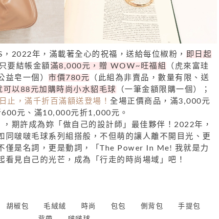
R’S，2022年，滿載著全心的祝福，送給每位椒粉，
即日起
只要結帳金額
滿8,000元，贈 WOW~旺福組
（虎來富珪
公益皂一個）
市價780元
（此組為非賣品，數量有限、送
元就可以88元加購時尚小水貂毛球
（一筆金額限購一個）；
19日止，滿千折百滿額送登場！
全場正價商品，滿3,000元
600元、滿10,000元折1,000元。
組搭」，期許成為妳「做自己的設計師」最佳夥伴！2022年，
如同啵啵毛球系列組搭般，不但萌的讓人離不開目光、更
不僅是名詞，更是動詞，
「The Power In Me! 我就是力
起看見自己的
光芒，成為「行走的時尚場域」吧！
胡椒包
毛絨絨
時尚
包包
側背包
手提包