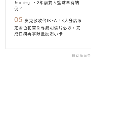
Jennie」，2年前雙人籃球早有端
倪？
05
皮克敏攻佔IKEA！8大分店限
定金色花苗＆專屬明信片必收，完
成任務再拿限量感謝小卡
贊助商廣告