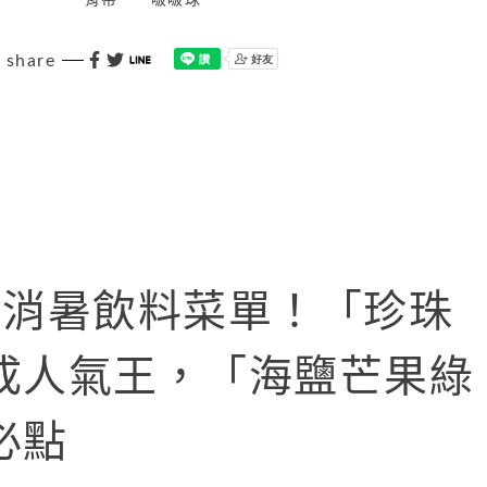
背帶
啵啵球
share
0大消暑飲料菜單！「珍珠
成人氣王，「海鹽芒果綠
必點