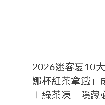
2026迷客夏1
娜杯紅茶拿鐵」
＋綠茶凍」隱藏