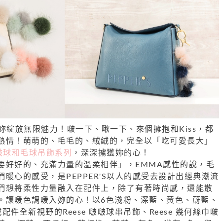
妳綻放無限魅力！啵一下、啾一下、來個擁抱和Kiss，都
熱情！萌萌的、毛毛的、絨絨的，完全以「吃可愛長大」
S啵啵球和毛球吊飾系列
，深深擄獲妳的心！
要好好的、充滿力量的溫柔相伴」，EMMA感性的說，毛
暖心的感受，是PEPPER'S以人的感受去設計出經典潮流
們想將柔性力量融入在配件上，除了有著時尚感，還能散
。
讓暖色調暖入妳的心！以6色淺粉、深藍、黃色、蔚藍、
件全新視野的Reese 啵啵球串吊飾、Reese 幾何絲巾啵