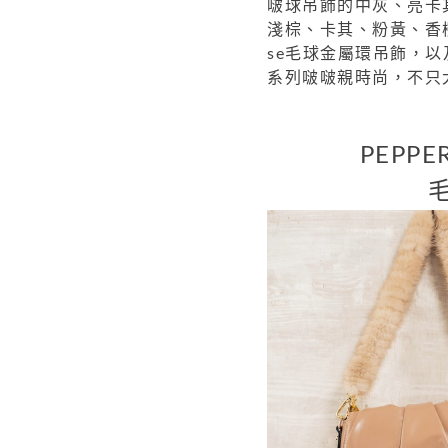
啵球吊飾的中灰、亮卡
淺棕、卡其、粉黃、香檳紫
se毛球金屬環吊飾，以及1
系列啵啵親時尚，不只
PEPP