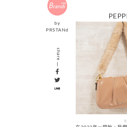
PEPP
by
PRSTANd
share
左