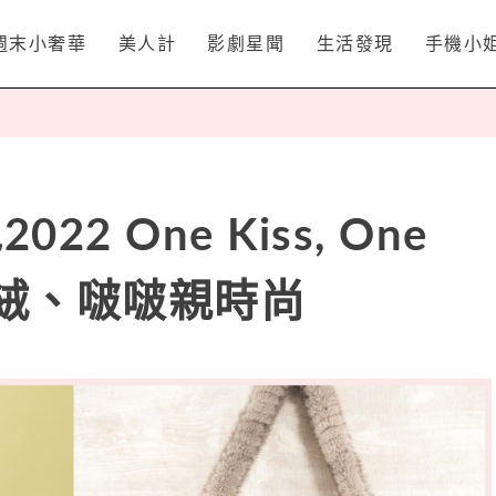
週末小奢華
美人計
影劇星聞
生活發現
手機小
022 One Kiss, One
絨絨、啵啵親時尚