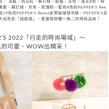
其、 深藍、西瓜紅、蘇打綠、蔚藍、灰色、淺灰8色，與
、蘇打綠、灰色、玫瑰粉、藍色8色的PEPPER'S Ree
9色的PEPPER'S Reese金幣啵啵球吊飾，PEPEPR’S全
大玩色彩「超組搭」，更展現妳獨一無二的時尚品味！
ER’S 2022「行走的時尚場域」
～
毛的可愛、WOW出精采！