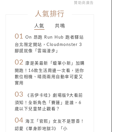
贊助商廣告
人氣排行
人氣
共鳴
01
On 昂跑 Run Hub 跑者驛站
台北限定開站，Cloudmonster 3
腳感就像「雲端漫步」
02
康是美最新「蠟筆小新」加購
開跑！16款生活周邊一次看，迷你
數位相機、晴雨兩用自動傘可愛又
實用
03
《吉伊卡哇》劇場版9大看前
須知！全新角色「賽蓮」是誰，6
歲以下兒童禁止觀看？
04
海王「官熙」女友不是慧善！
認愛《單身即地獄3》「小