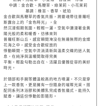
中調：金合歡、馬鞭草、綠茉莉、小花茉莉
基調：橡苔、香草、琥珀
金合歡與馬鞭草的香氣共振，將靈魂帶往普羅旺
斯露台上的「金色時光」，全
然沉浸假期氛圍。輕輕一灑，空氣中瀰漫著金黃
陽光般的柔和暖香，彷彿來到
普羅旺斯山丘，感官瞬間淹沒在無邊無際的金燦
花海之中，感受金合歡綻放的
悸動瞬間，空氣中流淌清新與溫柔交織的迷人氣
息，在純淨與溫暖間取得完美
平衡，輕盈勾勒出自在、活躍且優雅從容的美好
時光。
於頸部和手腕等體溫較高的地方噴灑，不只是穿
上一款香氛，更是擁有一份隨身的璀璨光采。搭
配同系列沐浴膠和美體乳完成香氛儀式，能持久
賦香，讓這份悸動如影隨形。