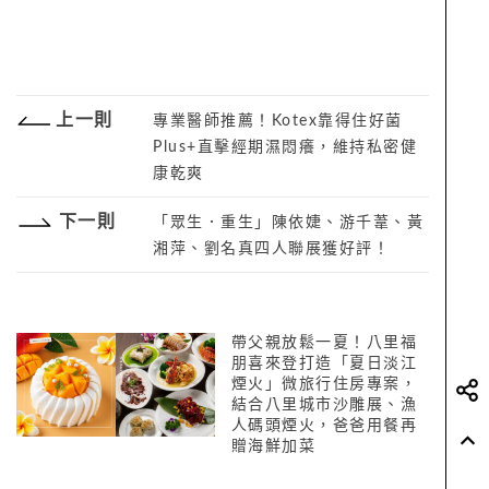
上一則
專業醫師推薦！Kotex靠得住好菌
Plus+直擊經期濕悶癢，維持私密健
康乾爽
下一則
「眾生．重生」陳依婕、游千葦、黃
湘萍、劉名真四人聯展獲好評！
帶父親放鬆一夏！八里福
朋喜來登打造「夏日淡江
煙火」微旅行住房專案，
結合八里城市沙雕展、漁
人碼頭煙火，爸爸用餐再
贈海鮮加菜