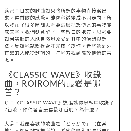
路己：日文的歌曲如果將所想的事物直接寫出
來，整首歌的感覺可能會稍微變成不同走向，所
以我花了很多時間思考要怎麼把想傳達的事物變
成文字。我們刻意留了一些留白的地方，思考要
如何讓聽的人能自然地感受到其中的情緒與想
法，反覆地試驗摸索才完成了創作。希望聽到這
首歌的人能從歌詞的一些地方找到屬於他們的共
鳴。
《CLASSIC WAVE》收錄
曲，ROIROM的最愛是哪
首？
Ｑ：《CLASSIC WAVE》這張迷你專輯中收錄了
7首歌，你們各自最喜歡哪首呢？為什麼？
大夢：我最喜歡的歌曲是「どっかで」（在某
地）。如同歌詞裡所說，希望能夠與那些尚未相