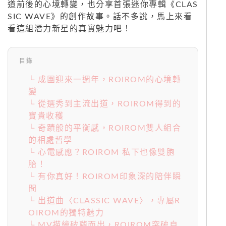
道前後的心境轉變，也分享首張迷你專輯《CLAS
SIC WAVE》的創作故事。話不多說，馬上來看
看這組潛力新星的真實魅力吧！
目錄
└ 成團迎來一週年，ROIROM的心境轉
變
└ 從選秀到主流出道，ROIROM得到的
寶貴收穫
└ 奇蹟般的平衡感，ROIROM雙人組合
的相處哲學
└ 心電感應？ROIROM 私下也像雙胞
胎！
└ 有你真好！ROIROM印象深的陪伴瞬
間
└ 出道曲〈CLASSIC WAVE〉，專屬R
OIROM的獨特魅力
└ MV描繪破繭而出，ROIROM突破自