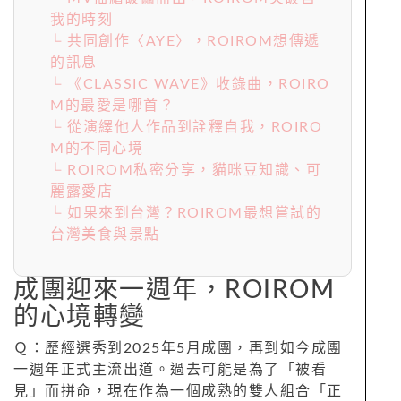
我的時刻
└ 共同創作〈AYE〉，ROIROM想傳遞
的訊息
└ 《CLASSIC WAVE》收錄曲，ROIRO
M的最愛是哪首？
└ 從演繹他人作品到詮釋自我，ROIRO
M的不同心境
└ ROIROM私密分享，貓咪豆知識、可
麗露愛店
└ 如果來到台灣？ROIROM最想嘗試的
台灣美食與景點
成團迎來一週年，ROIROM
的心境轉變
Ｑ：歷經選秀到2025年5月成團，再到如今成團
一週年正式主流出道。過去可能是為了「被看
見」而拼命，現在作為一個成熟的雙人組合「正