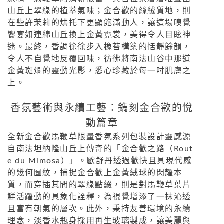
山丘上翠綠的植萃氣味；金合歡的絲絨質地，則
在些許茉莉的烘托下更顯飽滿動人，讓這場嗅覺
饗宴如連綿山丘換上金黃霓裳，美得令人目眩神
迷。最終，香調徐徐步入橡苔構築的恬靜餘韻，
令人不自覺地反覆回味，彷彿將南法山谷中那道
金黃斑斕的靈動光影，悉心珍藏於每一吋肌膚之
上。
香氛藝術與永續工藝：鐫刻金合歡的悅
動篇章
全新金合歡馬鞭草限量香氛系列包裝設計靈感源
自南法坦納隆山丘上傳奇的「金合歡之路（Rout
e du Mimosa）」。歐舒丹透過歡快且具現代感
的幾何圖紋，捕捉金合歡上金黃絨球的閃耀本
質，而穿插其間的翠綠點綴，則是對馬鞭草葉片
鮮活躍動的具象化詮釋，為視覺增添了一抹沁透
且富有朝氣的層次。此外，秉持友善環境的永續
理念，淡香水瓶身採用再生玻璃製成，讓美麗與