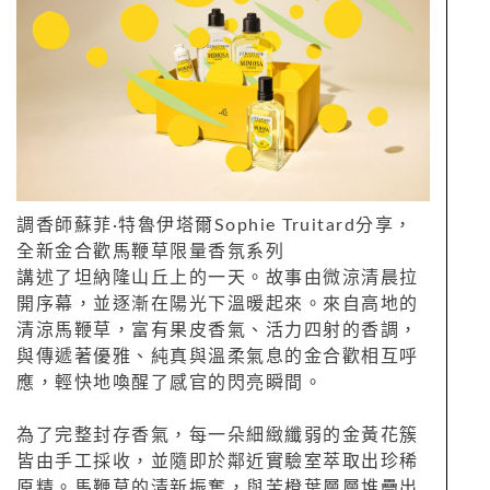
調香師蘇菲·特魯伊塔爾Sophie Truitard分享，
全新金合歡馬鞭草限量香氛系列
講述了坦納隆山丘上的一天。故事由微涼清晨拉
開序幕，並逐漸在陽光下溫暖起來。來自高地的
清涼馬鞭草，富有果皮香氣、活力四射的香調，
與傳遞著優雅、純真與溫柔氣息的金合歡相互呼
應，輕快地喚醒了感官的閃亮瞬間。
為了完整封存香氣，每一朵細緻纖弱的金黃花簇
皆由手工採收，並隨即於鄰近實驗室萃取出珍稀
原精。馬鞭草的清新振奮，與苦橙葉層層堆疊出