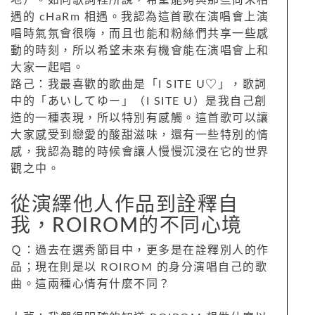
遇的 cHaRm 相遇。我認為這首歌在演唱會上演
唱時氣氛會很嗨，而且也能和粉絲們共享一些感
動的時刻，所以希望未來有機會能在演唱會上和
大家一起唱。
路己：我最喜歡的歌曲是「I SITE U♡」，歌詞
中的「あいしてゆー」（I SITE U）是我自己創
造的一種表現，所以特別有感觸。這首歌可以讓
大家感受到戀愛的酸甜滋味，還有一些特別的情
感，我認為聽的時候會讓人慢慢沉浸在它的世界
觀之中。
從演繹他人作品到詮釋自
我，ROIROM的不同心境
Ｑ：過去在選秀節目中，更多是在詮釋別人的作
品；現在則是以 ROIROM 的身分演唱自己的歌
曲。這兩種心情有什麼不同？