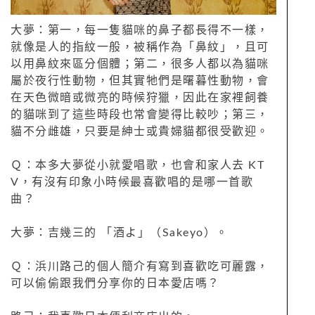
大夢：第一，每一隻貓咪的鼻子都長得不一樣，
就像是人的指紋一般，被稱作為「鼻紋」，且可
以用鼻紋來區分個體；第二，很多人都以為貓咪
屬於夜行性動物，但其實牠們是曙暮性動物，會
在天色微暗或微亮的時候狩獵，因此在家裡飼養
的貓咪到了這些時段也常會變得比較吵；第三，
貓不分雌雄，只要是紳士或貴婦貓都很受歡迎。
Ｑ：本多大夢從小就愛唱歌，也會和家人去 KT
V，有沒有印象小時候最喜歡唱的是哪一首歌
曲？
大夢：吉幾三的 「酒よ」（Sakeyo）。
Ｑ：浜川路己的個人簡介有寫到喜歡吃可麗露，
可以偷偷跟我們分享你的日本愛店嗎？