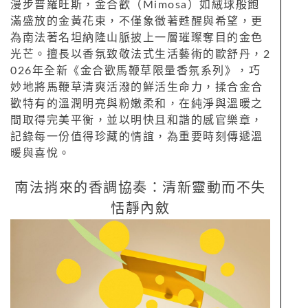
漫步普羅旺斯，金合歡（Mimosa）如絨球般飽
滿盛放的金黃花束，不僅象徵著甦醒與希望，更
為南法著名坦納隆山脈披上一層璀璨奪目的金色
光芒。擅長以香氛致敬法式生活藝術的歐舒丹，2
026年全新《金合歡馬鞭草限量香氛系列》，巧
妙地將馬鞭草清爽活潑的鮮活生命力，揉合金合
歡特有的溫潤明亮與粉嫩柔和，在純淨與溫暖之
間取得完美平衡，並以明快且和諧的感官樂章，
記錄每一份值得珍藏的情誼，為重要時刻傳遞溫
暖與喜悅。
南法捎來的香調協奏：清新靈動而不失
恬靜內斂