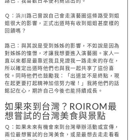
路己：我喜歡日本便利商店出的。
Ｑ：浜川路己曾說自己會走演藝圈這條路受到姐
姐很大的影響，正式出道時有收到姐姐甚麼樣的
回饋嗎？
路己：與其說是受到姊姊的影響，不如說是因為
對姊姊的憧憬，才讓我想要進入演藝圈。家人一
直以來都是最靠近我且見證我一路走來的存在，
所以確定出道時他們也與我一起共享了這份喜
悅。同時他們也鼓勵我：「出道並不是終點，現
在起更要打起精神加倍努力喔！」我將他們的話
銘記在心，期許自己今後也能持續成長。
如果來到台灣？ROIROM最
想嘗試的台灣美食與景點
Ｑ：如果未來有機會來到台灣舉辦活動或宣傳，
兩位最想嘗試的台灣美食，或是最想去走走看看