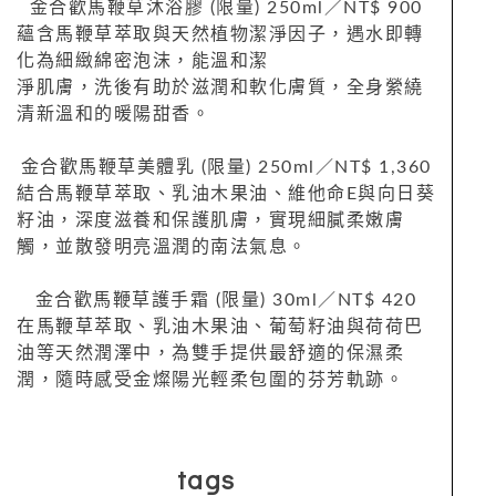
金合歡馬鞭草沐浴膠 (限量) 250ml／NT$ 900
蘊含馬鞭草萃取與天然植物潔淨因子，遇水即轉
化為細緻綿密泡沫，能溫和潔
淨肌膚，洗後有助於滋潤和軟化膚質，全身縈繞
清新溫和的暖陽甜香。
金合歡馬鞭草美體乳 (限量) 250ml／NT$ 1,360
結合馬鞭草萃取、乳油木果油、維他命E與向日葵
籽油，深度滋養和保護肌膚，實現細膩柔嫩膚
觸，並散發明亮溫潤的南法氣息。
金合歡馬鞭草護手霜 (限量) 30ml／NT$ 420
在馬鞭草萃取、乳油木果油、葡萄籽油與荷荷巴
油等天然潤澤中，為雙手提供最舒適的保濕柔
潤，隨時感受金燦陽光輕柔包圍的芬芳軌跡。
tags