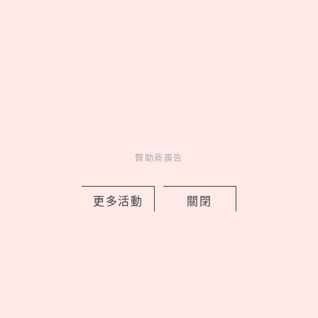
Novelty
新鮮事
3 days ago
贊助商廣告
新北早餐店「只給SJ始源停車」！馬總
更多活動
關閉
本尊「親臨打卡發脆」，喊話：常常幫
我換照片
by 喬
Celebrity
名人在幹嘛
3 days ago