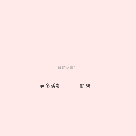
樂高《航海王》真人版7大新品售價＋開
賣日！喬巴首款積木人偶亮相，磁鼓城
之戰細節超神還原
by Noah
Fun
贊助商廣告
吃喝玩樂
1 days ago
更多活動
關閉