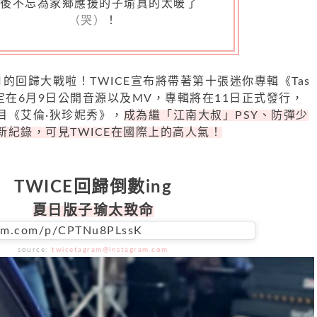
最後不忘為家鄉應援的子瑜真的太暖了
（哭）
！
的回歸大戰啦！TWICE宣布將帶著第十張迷你專輯《Tas
歸，選定在6月9日公開音源以及MV，專輯將在11日正式發行，
目《艾倫·狄珍妮秀》，
成為繼「江南大叔」PSY、防彈少
新紀錄，可見TWICE在國際上的高人氣！
TWICE回歸倒數ing
夏日版子瑜太致命
ram.com/p/CPTNu8PLssK
source:
twicetagram@instagram.com