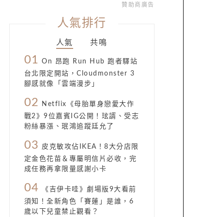
贊助商廣告
人氣排行
人氣
共鳴
01
On 昂跑 Run Hub 跑者驛站
台北限定開站，Cloudmonster 3
腳感就像「雲端漫步」
02
Netflix《母胎單身戀愛大作
戰2》9位嘉賓IG公開！玹諝、受志
粉絲暴漲、珉鴻追蹤廷允了
03
皮克敏攻佔IKEA！8大分店限
定金色花苗＆專屬明信片必收，完
成任務再拿限量感謝小卡
04
《吉伊卡哇》劇場版9大看前
須知！全新角色「賽蓮」是誰，6
歲以下兒童禁止觀看？