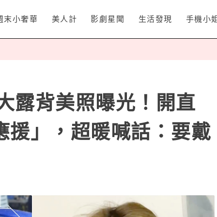
週末小奢華
美人計
影劇星聞
生活發現
手機小
瑜大露背美照曝光！開直
應援」，超暖喊話：要戴