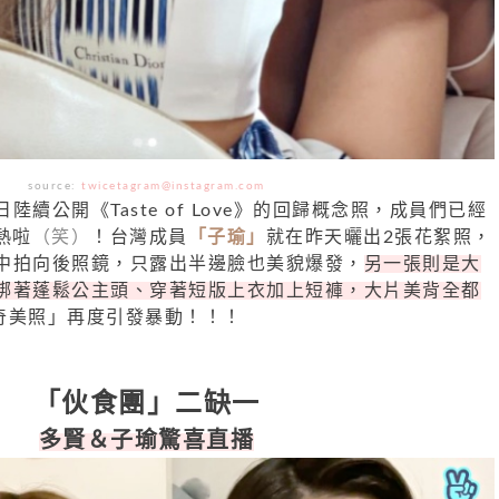
source:
twicetagram@instagram.com
日陸續公開《Taste of Love》的回歸概念照，成員們已經
熱啦
（笑）
！台灣成員
「子瑜」
就在昨天曬出2張花絮照，
中拍向後照鏡，只露出半邊臉也美貌爆發，
另一張則是大
綁著蓬鬆公主頭、穿著短版上衣加上短褲，大片美背全都
奇美照」再度引發暴動！！！
「伙食團」二缺一
多賢＆子瑜驚喜直播