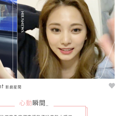
nt
影劇星聞
心動
瞬間
_