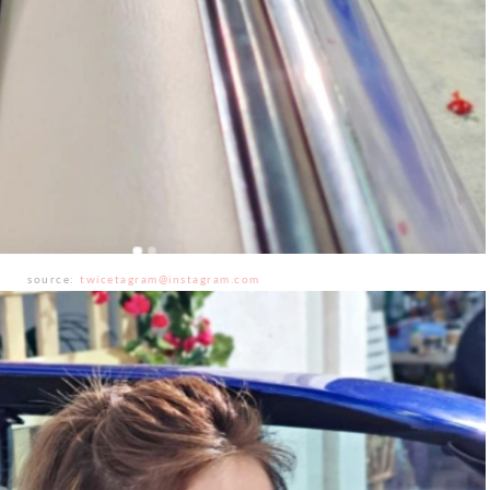
source:
twicetagram@instagram.com