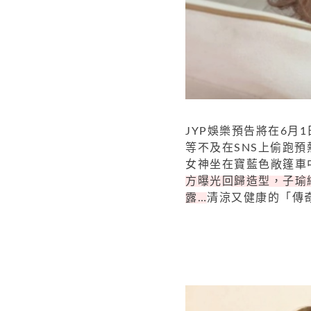
JYP娛樂預告將在6月1
等不及在SNS上偷跑預
女神坐在寶藍色敞篷車
方曝光回歸造型，子瑜
露…
清涼又健康的「傳