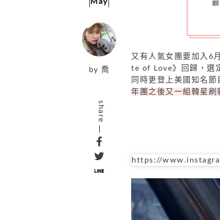
May
又有人氣女團要加入6月
te of Love》回
by
喬
同時更登上美國知名節
年團之後又一組韓星刷
share
https://www.instag