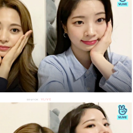
source:
VLIVE