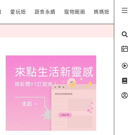
姐
愛玩妞
蔬食永續
寵物圈圈
媽媽妞
來點生活新靈感
妞新聞YT訂起來！
走起 >