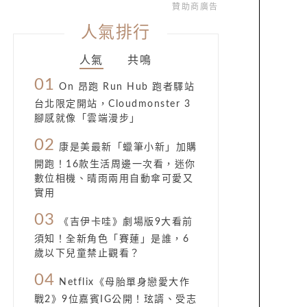
贊助商廣告
人氣排行
人氣
共鳴
01
On 昂跑 Run Hub 跑者驛站
台北限定開站，Cloudmonster 3
腳感就像「雲端漫步」
02
康是美最新「蠟筆小新」加購
開跑！16款生活周邊一次看，迷你
數位相機、晴雨兩用自動傘可愛又
實用
03
《吉伊卡哇》劇場版9大看前
須知！全新角色「賽蓮」是誰，6
歲以下兒童禁止觀看？
04
Netflix《母胎單身戀愛大作
戰2》9位嘉賓IG公開！玹諝、受志