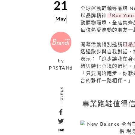
21
全球運動鞋領導品牌 New
以品牌精神
「Run Yo
May
動購物環境，全店集齊
每位熱愛運動的朋友一起親身
開幕活動特別邀請
風格
透過跑步與自我對話、
表示：「跑步讓我在身
by
緒與轉化心境的過程。」他
PRSTANd
「只要開始跑步，你就
合的夥伴一路相伴。」
share
專業跑鞋值得信賴