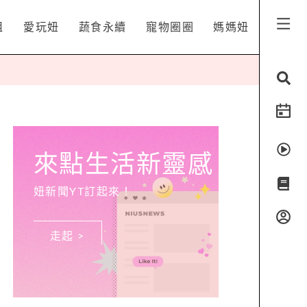
姐
愛玩妞
蔬食永續
寵物圈圈
媽媽妞
來點生活新靈感
妞新聞YT訂起來！
走起 >