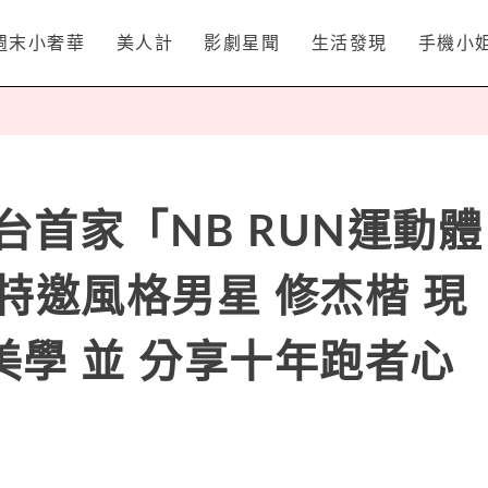
週末小奢華
美人計
影劇星聞
生活發現
手機小
e 全台首家「NB RUN運動體
特邀風格男星 修杰楷 現
學 並 分享十年跑者心