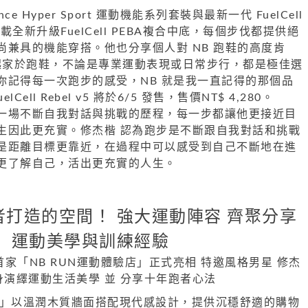
nce Hyper Sport 運動機能系列套裝與最新一代 FuelCell
款搭載全新升級FuelCell PEBA複合中底，每個步伐都提供絕
尚兼具的機能穿搭。他也分享個人對 NB 跑鞋的高度肯
nce 起家於跑鞋，不論是專業運動表現或日常步行，都是極佳選
你記得每一次跑步的感受，NB 就是我一直記得的那個品
uelCell Rebel v5 將於6/5 發售，售價NT$ 4,280。
一場不斷自我對話與挑戰的歷程，每一步都讓他更接近目
生因此更充實。修杰楷 認為跑步是不斷跟自我對話和挑戰
是距離目標更靠近，在過程中可以感受到自己不斷地在進
更了解自己，活出更充實的人生。
打造的空間！ 強大運動陣容 齊聚分享
運動美學與訓練經驗
驗店」以溫潤木質牆面搭配現代感設計，提供沉穩舒適的購物