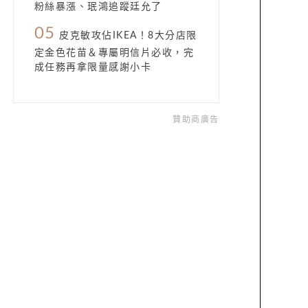
粉絲暴漲、珉鴻追蹤廷允了
05
皮克敏攻佔IKEA！8大分店限
定金色花苗＆專屬明信片必收，完
成任務再拿限量感謝小卡
贊助商廣告