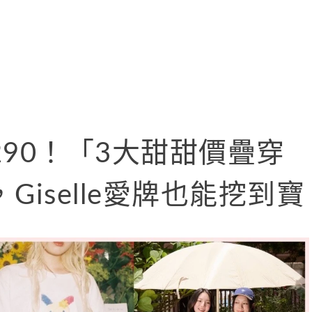
90！「3大甜甜價疊穿
iselle愛牌也能挖到寶