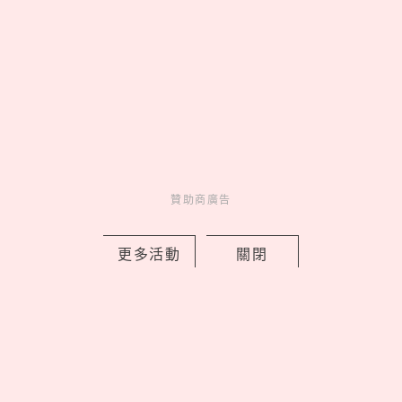
2026文博會10大必買IP推薦！WASABI
未來版盲盒、變種吉娃娃聯名《海綿寶
寶》，屎蛋唐尼荷包失守
by copi
Events
展演活動
1 days ago
贊助商廣告
更多活動
關閉
Love Dad！統一企業集團空運進口逾4
萬朵石斛蘭向天下爸爸致敬