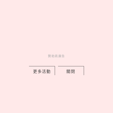
寶》，屎蛋唐尼荷包失守
by copi
Events
展演活動
13 hours ago
贊助商廣告
更多活動
關閉
Love Dad！統一企業集團空運進口逾4
萬朵石斛蘭向天下爸爸致敬
by 妞編輯
Novelty
新鮮事
14 hours ago