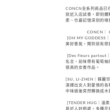
CONCN全系列商品
就近入店試香，即刻體驗
柔、也最記憶深刻的嗅
CONCN： C
[OH MY GODD
美好香氣，聞到就有戀
[Des fleurs p
名言，前味帶有葡萄柚
很高的女香作品。
[SU, LI-ZHEN
演繹出女人對愛情的各
中味過後突然轉換成木
[TENDER HUG
易近人好相處，多種花