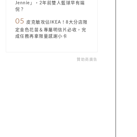
Jennie」，2年前雙人籃球早有端
倪？
05
皮克敏攻佔IKEA！8大分店限
定金色花苗＆專屬明信片必收，完
成任務再拿限量感謝小卡
贊助商廣告