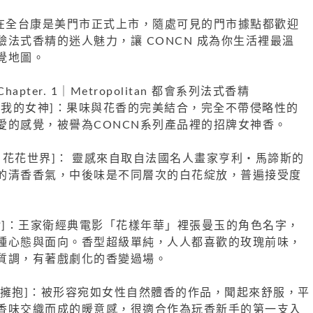
已在全台康是美門市正式上市，隨處可見的門市據點都歡迎
法式香精的迷人魅力，讓 CONCN 成為你生活裡最溫
覺地圖。
hapter. 1｜Metropolitan 都會系列法式香精
ESS｜我的女神]：果味與花香的完美結合，完全不帶侵略性的
愛的感覺，被譽為CONCN系列產品裡的招牌女神香。
artout｜花花世界]： 靈感來自取自法國名人畫家亨利・馬諦斯的
的清香香氣，中後味是不同層次的白花綻放，普遍接受度
｜蘇麗珍]：王家衛經典電影「花樣年華」裡張曼玉的角色名字，
種心態與面向。香型超級單純，人人都喜歡的玫瑰前味，
質調，有著戲劇化的香變過場。
｜溫柔擁抱]：被形容宛如女性自然體香的作品，聞起來舒服，平
香味交織而成的暖意感，很適合作為玩香新手的第一支入