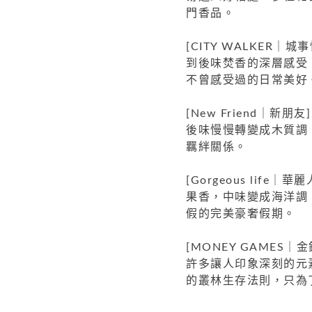
門香品。
[CITY WALKE
到後味焚香的深層感受．
不曾感受過的日常美好
[New Friend｜
後味慢慢轉變成木質調
羈絆關係。
[Gorgeous li
果香，中味變成海洋調
假的完美豪奢假期。
[MONEY GAME
許多讓人印象深刻的元
的叢林生存法則，只為