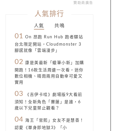
贊助商廣告
人氣排行
人氣
共鳴
01
On 昂跑 Run Hub 跑者驛站
台北限定開站，Cloudmonster 3
腳感就像「雲端漫步」
02
康是美最新「蠟筆小新」加購
開跑！16款生活周邊一次看，迷你
數位相機、晴雨兩用自動傘可愛又
實用
03
《吉伊卡哇》劇場版9大看前
須知！全新角色「賽蓮」是誰，6
歲以下兒童禁止觀看？
04
海王「官熙」女友不是慧善！
認愛《單身即地獄3》「小