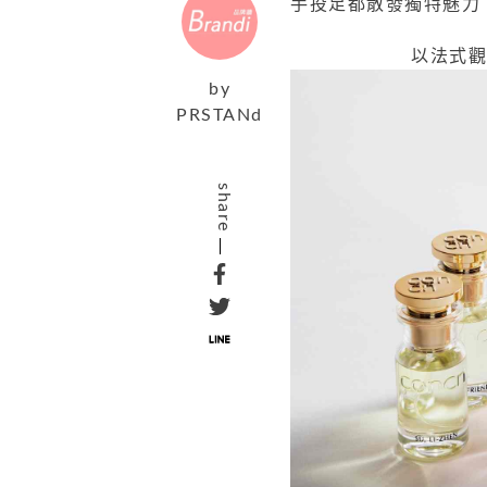
手投足都散發獨特魅力
以法式
by
PRSTANd
share