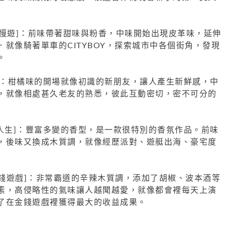
R｜城事慢遊]：前味帶著甜味與粉香，中味開始出現皮革味，延伸
就像騎著單車的CITYBOY，探索城市中各個街角，發現
。
新朋友]：柑橘味的開場就像初識的新朋友，讓人產生新鮮感，中
，就像相處甚久老友的熟悉，彼此互動密切，密不可分的
fe｜華麗人生]：豐富多變的香型，是一款很特別的香氛作品。前味
，後味又換成木質調，就像經歷派對、遊艇出海、豪宅度
S｜金錢遊戲]：非常霸道的辛辣木質調，添加了胡椒、波本酒等
素，高侵略性的氣味讓人越聞越愛，就像都會裡每天上演
了在金錢遊戲裡獲得最大的收益成果。