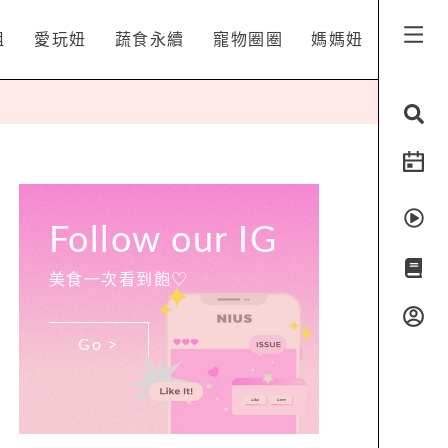
姐
愛玩妞
蔬食永續
寵物圈圈
媽媽妞
Follow our IG
美食一次看到飽♡
Go >