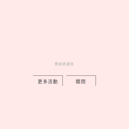
跑步系列登場，用撞色穿出你的運動時
尚
by PRSTANd
Charming
美人計
1 days ago
贊助商廣告
更多活動
關閉
Saucony 2026 秋冬「穩定保護家族」
登場，PARAMOUNT MAX 領軍跑出新
腳感
by PRSTANd