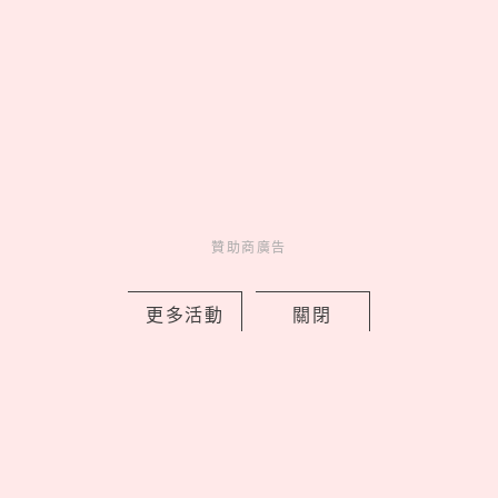
贊助商廣告
Bifesta抗痘卸妝棉一張解決夏季油光爆
痘，意外清爽只要189元！
更多活動
關閉
by 妞編輯
Charming
美人計
18 hours ago