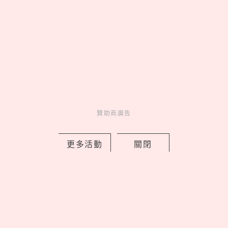
萬朵石斛蘭向天下爸爸致敬
by 妞編輯
Novelty
新鮮事
1 days ago
贊助商廣告
更多活動
關閉
新北早餐店「只給SJ始源停車」！馬總
本尊「親臨打卡發脆」，喊話：常常幫
我換照片
by 喬
Celebrity
名人在幹嘛
1 days ago