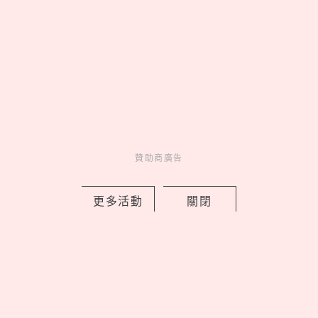
2026文博會10大必買IP推薦！WASABI
未來版盲盒、變種吉娃娃聯名《海綿寶
寶》，屎蛋唐尼荷包失守
by copi
Events
展演活動
1 days ago
贊助商廣告
更多活動
關閉