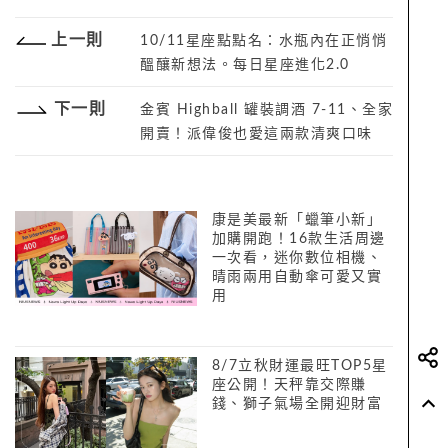
上一則
10/11星座點點名：水瓶內在正悄悄
醞釀新想法。每日星座進化2.0
下一則
金賓 Highball 罐裝調酒 7-11、全家
開賣！派偉俊也愛這兩款清爽口味
康是美最新「蠟筆小新」
加購開跑！16款生活周邊
一次看，迷你數位相機、
晴雨兩用自動傘可愛又實
用
8/7立秋財運最旺TOP5星
座公開！天秤靠交際賺
錢、獅子氣場全開迎財富