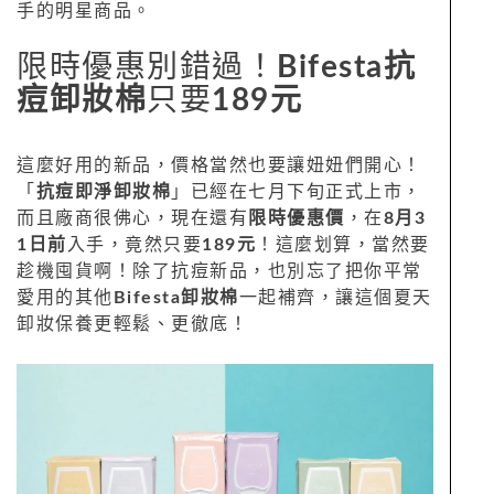
手的明星商品。
限時優惠別錯過！
Bifesta抗
痘卸妝棉
只要
189元
這麼好用的新品，價格當然也要讓妞妞們開心！
「
抗痘即淨卸妝棉
」已經在七月下旬正式上市，
而且廠商很佛心，現在還有
限時優惠價
，在
8月3
1日前
入手，竟然只要
189元
！這麼划算，當然要
趁機囤貨啊！除了抗痘新品，也別忘了把你平常
愛用的其他
Bifesta卸妝棉
一起補齊，讓這個夏天
卸妝保養更輕鬆、更徹底！