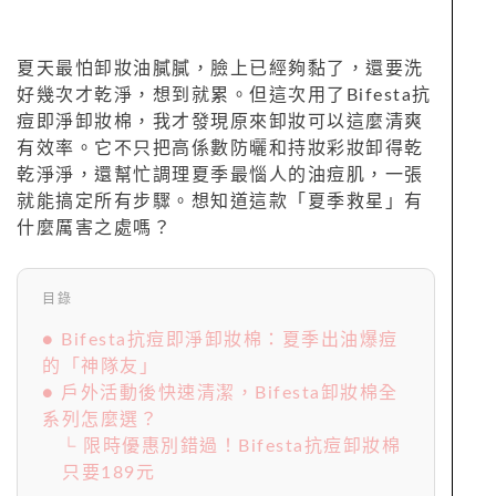
夏天最怕卸妝油膩膩，臉上已經夠黏了，還要洗
好幾次才乾淨，想到就累。但這次用了Bifesta抗
痘即淨卸妝棉，我才發現原來卸妝可以這麼清爽
有效率。它不只把高係數防曬和持妝彩妝卸得乾
乾淨淨，還幫忙調理夏季最惱人的油痘肌，一張
就能搞定所有步驟。想知道這款「夏季救星」有
什麼厲害之處嗎？
目錄
● Bifesta抗痘即淨卸妝棉：夏季出油爆痘
的「神隊友」
● 戶外活動後快速清潔，Bifesta卸妝棉全
系列怎麼選？
└ 限時優惠別錯過！Bifesta抗痘卸妝棉
只要189元