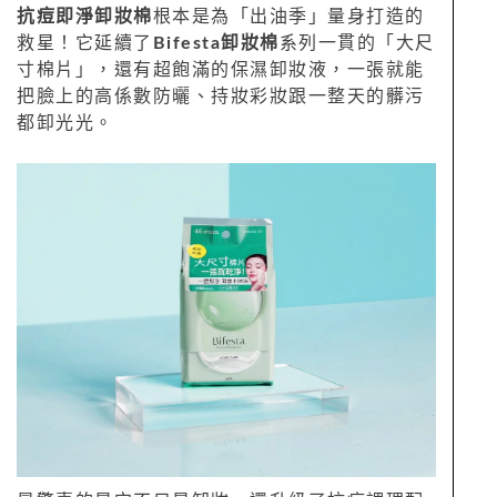
抗痘即淨卸妝棉
根本是為「出油季」量身打造的
救星！它延續了
Bifesta卸妝棉
系列一貫的「大尺
寸棉片」，還有超飽滿的保濕卸妝液，一張就能
把臉上的高係數防曬、持妝彩妝跟一整天的髒污
都卸光光。