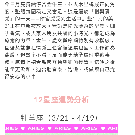
今日月亮持續停留金牛座，並與木星構成正向角
度，整體氛圍穩定又富足。這是屬於「慢與實
感」的一天——你會感受到生活中那些平凡的美
好正在重新被放大。無論是陽光灑落的早晨、咖
啡香氣、或與家人朋友共餐的小時光，都能成為
療癒的力量。金牛、處女與摩羯特別有收穫感；
巨蟹與雙魚在情感上也會被溫柔包圍。工作節奏
雖緩，但效率不減，反而能更精準處理重點事
務。感情上適合親密互動與細節經營。傍晚之後
能量更柔和，適合聽音樂、泡澡、或做讓自己覺
得安心的小事。
12
星座運勢分析
牡羊座（3/21 - 4/19）