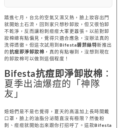
踏進七月，台北的空氣又濕又熱，臉上妝容出門
就開始土石流，回到家只想秒卸妝，但又很怕卸
不乾淨，反而讓粉刺痘痘大軍更囂張。以前對卸
妝棉總有點偏見，覺得只適合應急，沒辦法真的
洗得透徹。但這次試用到
Bifesta碧菲絲特
新推出
的
抗痘即淨卸妝棉
，真的有點嚇到，沒想到現在
的卸妝棉可以做到這個程度！
Bifesta抗痘即淨卸妝棉
：
夏季出油爆痘的「神隊
友」
妞妞們是不是也覺得，夏天的高溫加上長時間戴
口罩，臉上的油脂分泌簡直沒有極限？然後粉
刺、痘痘就開始出來跟你打招呼了。這款
Bifesta