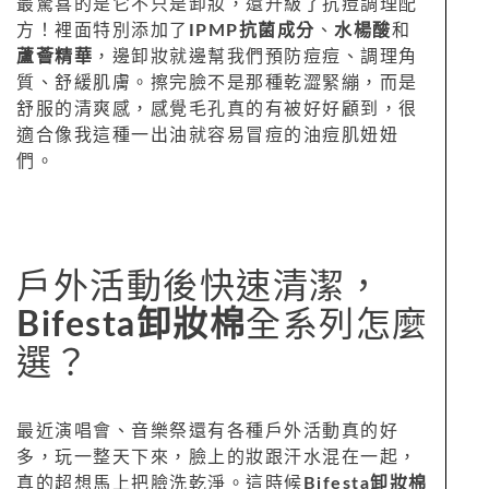
最驚喜的是它不只是卸妝，還升級了抗痘調理配
方！裡面特別添加了
IPMP抗菌成分
、
水楊酸
和
蘆薈精華
，邊卸妝就邊幫我們預防痘痘、調理角
質、舒緩肌膚。擦完臉不是那種乾澀緊繃，而是
舒服的清爽感，感覺毛孔真的有被好好顧到，很
適合像我這種一出油就容易冒痘的油痘肌妞妞
們。
戶外活動後快速清潔，
Bifesta卸妝棉
全系列怎麼
選？
最近演唱會、音樂祭還有各種戶外活動真的好
多，玩一整天下來，臉上的妝跟汗水混在一起，
真的超想馬上把臉洗乾淨。這時候
Bifesta卸妝棉