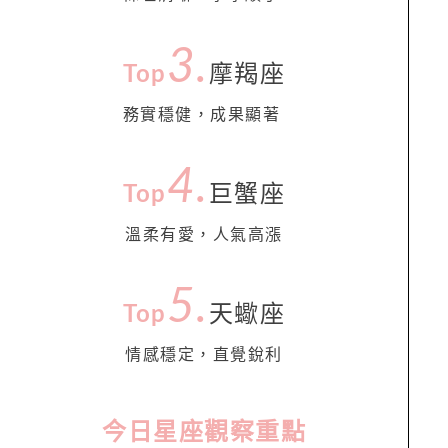
3.
Top
摩羯座
務實穩健，成果顯著
4
.
Top
巨蟹座
溫柔有愛，人氣高漲
5
.
Top
天蠍座
情感穩定，直覺銳利
今日星座觀察重點