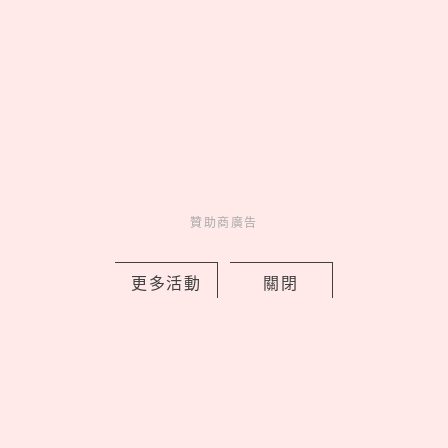
by copi
Novelty
新鮮事
4 hours ago
贊助商廣告
更多活動
關閉
國師唐綺陽推出香水了！全新香氛品牌
「Liáoliáo撩撩」開賣，5款淡香精以占
星四大元素為靈感
by copi
Charming
美人計
20 hours ago