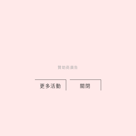
Love Dad！統一企業集團空運進口逾4
萬朵石斛蘭向天下爸爸致敬
by 妞編輯
Novelty
新鮮事
1 days ago
贊助商廣告
更多活動
關閉
新北早餐店「只給SJ始源停車」！馬總
本尊「親臨打卡發脆」，喊話：常常幫
我換照片