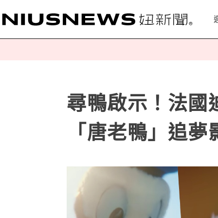
尋鴨啟示！法國
「唐老鴨」追夢