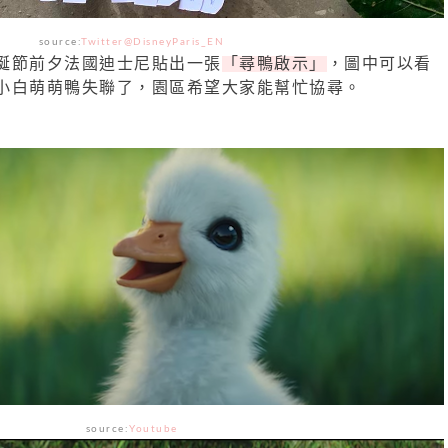
source:
Twitter@DisneyParis_EN
誕節前夕法國迪士尼貼出一張
「尋鴨啟示」
，圖中可以看
小白萌萌鴨失聯了，園區希望大家能幫忙協尋。
source:
Youtube