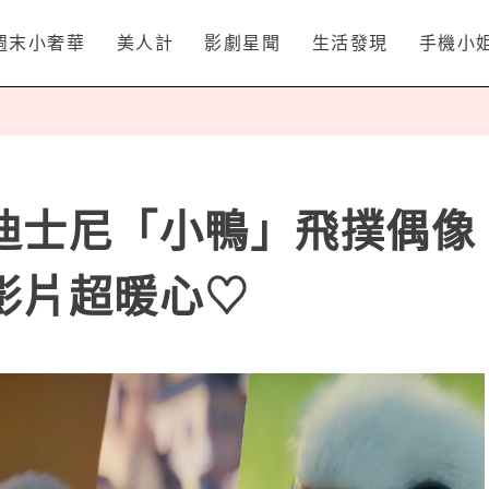
週末小奢華
美人計
影劇星聞
生活發現
手機小
迪士尼「小鴨」飛撲偶像
影片超暖心♡