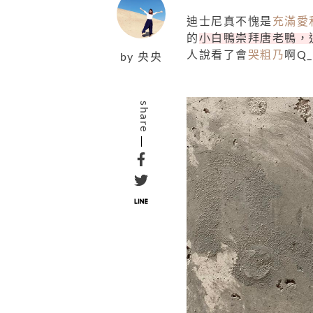
迪士尼真不愧是
充滿愛
的
小白鴨崇拜唐老鴨，
人說看了會
哭粗乃
啊Q
by
央央
share