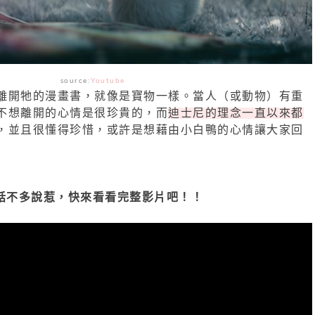
source:
Youtube
離開牠的漫畫書，就像是寶物一樣。當人（或動物）有重
不想離開的心情是很珍貴的，而
迪士尼的理念一直以來都
，並且很懂得珍惜，或許是想藉由小白鴨的心情讓大家回
話不多說惹，快來看看完整影片吧！！