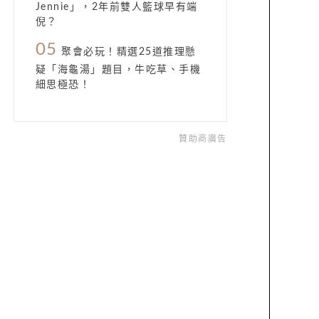
Jennie」，2年前雙人籃球早有端
倪？
05
聚會必玩！精選25道推理懸
疑「海龜湯」題目，牛吃草、手機
細思極恐！
贊助商廣告