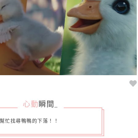
心動
瞬間
_
幫忙找尋鴨鴨的下落！！