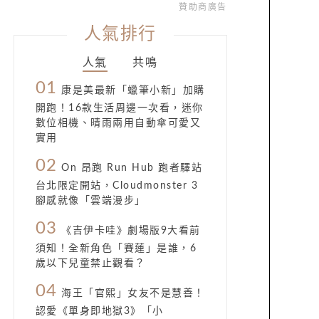
贊助商廣告
人氣排行
人氣
共鳴
01
康是美最新「蠟筆小新」加購
開跑！16款生活周邊一次看，迷你
數位相機、晴雨兩用自動傘可愛又
實用
02
On 昂跑 Run Hub 跑者驛站
台北限定開站，Cloudmonster 3
腳感就像「雲端漫步」
03
《吉伊卡哇》劇場版9大看前
須知！全新角色「賽蓮」是誰，6
歲以下兒童禁止觀看？
04
海王「官熙」女友不是慧善！
認愛《單身即地獄3》「小