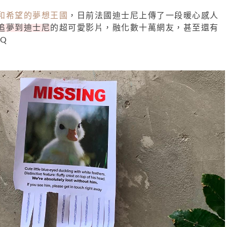
和希望的夢想王國
，日前法國迪士尼上傳了一段暖心感人
追夢到迪士尼
的超可愛影片，融化數十萬網友，甚至還有
_Q