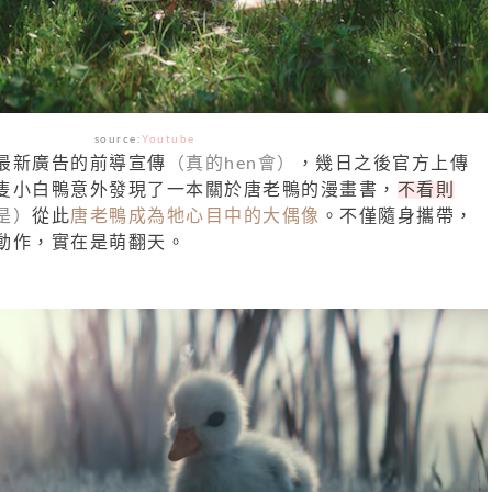
source:
Youtube
最新廣告的前導宣傳
（真的hen會）
，幾日之後官方上傳
隻小白鴨意外發現了一本關於唐老鴨的漫畫書，
不看則
是）
從此
唐老鴨成為牠心目中的大偶像
。不僅隨身攜帶，
動作，實在是萌翻天。